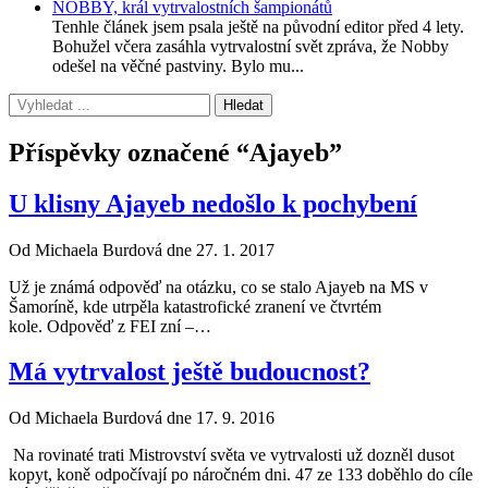
NOBBY, král vytrvalostních šampionátů
Tenhle článek jsem psala ještě na původní editor před 4 lety.
Bohužel včera zasáhla vytrvalostní svět zpráva, že Nobby
odešel na věčné pastviny. Bylo mu...
Příspěvky označené “Ajayeb”
U klisny Ajayeb nedošlo k pochybení
Od Michaela Burdová dne 27. 1. 2017
Už je známá odpověď na otázku, co se stalo Ajayeb na MS v
Šamoríně, kde utrpěla katastrofické zranení ve čtvrtém
kole. Odpověď z FEI zní –…
Má vytrvalost ještě budoucnost?
Od Michaela Burdová dne 17. 9. 2016
Na rovinaté trati Mistrovství světa ve vytrvalosti už dozněl dusot
kopyt, koně odpočívají po náročném dni. 47 ze 133 doběhlo do cíle