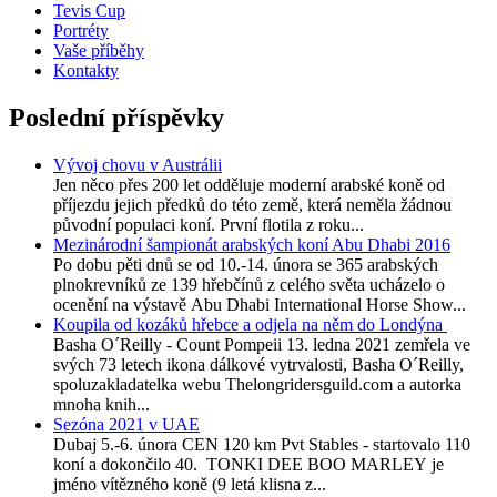
Tevis Cup
Portréty
Vaše příběhy
Kontakty
Poslední příspěvky
Vývoj chovu v Austrálii
Jen něco přes 200 let odděluje moderní arabské koně od
příjezdu jejich předků do této země, která neměla žádnou
původní populaci koní. První flotila z roku...
Mezinárodní šampionát arabských koní Abu Dhabi 2016
Po dobu pěti dnů se od 10.-14. února se 365 arabských
plnokrevníků ze 139 hřebčínů z celého světa ucházelo o
ocenění na výstavě Abu Dhabi International Horse Show...
Koupila od kozáků hřebce a odjela na něm do Londýna
Basha O´Reilly - Count Pompeii 13. ledna 2021 zemřela ve
svých 73 letech ikona dálkové vytrvalosti, Basha O´Reilly,
spoluzakladatelka webu Thelongridersguild.com a autorka
mnoha knih...
Sezóna 2021 v UAE
Dubaj 5.-6. února CEN 120 km Pvt Stables - startovalo 110
koní a dokončilo 40. TONKI DEE BOO MARLEY je
jméno vítězného koně (9 letá klisna z...