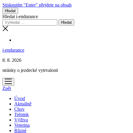
Stisknutím "Enter" přejdete na obsah
Hledat
Hledat i-endurance
i-endurance
8. 8. 2026
stránky o jezdecké vytrvalosti
otevřít
menu
Zpět
Úvod
Aktuálně
Chov
Trénink
Výživa
Veterina
Různé