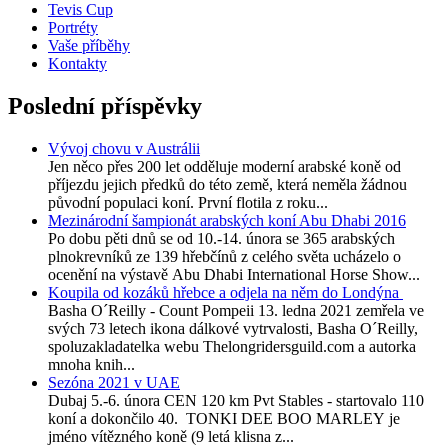
Tevis Cup
Portréty
Vaše příběhy
Kontakty
Poslední příspěvky
Vývoj chovu v Austrálii
Jen něco přes 200 let odděluje moderní arabské koně od
příjezdu jejich předků do této země, která neměla žádnou
původní populaci koní. První flotila z roku...
Mezinárodní šampionát arabských koní Abu Dhabi 2016
Po dobu pěti dnů se od 10.-14. února se 365 arabských
plnokrevníků ze 139 hřebčínů z celého světa ucházelo o
ocenění na výstavě Abu Dhabi International Horse Show...
Koupila od kozáků hřebce a odjela na něm do Londýna
Basha O´Reilly - Count Pompeii 13. ledna 2021 zemřela ve
svých 73 letech ikona dálkové vytrvalosti, Basha O´Reilly,
spoluzakladatelka webu Thelongridersguild.com a autorka
mnoha knih...
Sezóna 2021 v UAE
Dubaj 5.-6. února CEN 120 km Pvt Stables - startovalo 110
koní a dokončilo 40. TONKI DEE BOO MARLEY je
jméno vítězného koně (9 letá klisna z...