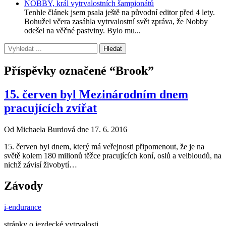
NOBBY, král vytrvalostních šampionátů
Tenhle článek jsem psala ještě na původní editor před 4 lety.
Bohužel včera zasáhla vytrvalostní svět zpráva, že Nobby
odešel na věčné pastviny. Bylo mu...
Příspěvky označené “Brook”
15. červen byl Mezinárodním dnem
pracujících zvířat
Od Michaela Burdová dne 17. 6. 2016
15. červen byl dnem, který má veřejnosti připomenout, že je na
světě kolem 180 milionů těžce pracujících koní, oslů a velbloudů, na
nichž závisí živobytí…
Závody
i-endurance
stránky o jezdecké vytrvalosti