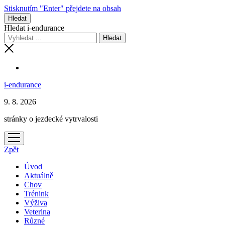
Stisknutím "Enter" přejdete na obsah
Hledat
Hledat i-endurance
i-endurance
9. 8. 2026
stránky o jezdecké vytrvalosti
otevřít
menu
Zpět
Úvod
Aktuálně
Chov
Trénink
Výživa
Veterina
Různé