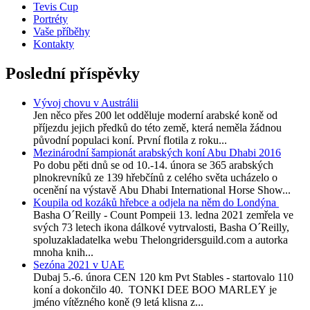
Tevis Cup
Portréty
Vaše příběhy
Kontakty
Poslední příspěvky
Vývoj chovu v Austrálii
Jen něco přes 200 let odděluje moderní arabské koně od
příjezdu jejich předků do této země, která neměla žádnou
původní populaci koní. První flotila z roku...
Mezinárodní šampionát arabských koní Abu Dhabi 2016
Po dobu pěti dnů se od 10.-14. února se 365 arabských
plnokrevníků ze 139 hřebčínů z celého světa ucházelo o
ocenění na výstavě Abu Dhabi International Horse Show...
Koupila od kozáků hřebce a odjela na něm do Londýna
Basha O´Reilly - Count Pompeii 13. ledna 2021 zemřela ve
svých 73 letech ikona dálkové vytrvalosti, Basha O´Reilly,
spoluzakladatelka webu Thelongridersguild.com a autorka
mnoha knih...
Sezóna 2021 v UAE
Dubaj 5.-6. února CEN 120 km Pvt Stables - startovalo 110
koní a dokončilo 40. TONKI DEE BOO MARLEY je
jméno vítězného koně (9 letá klisna z...