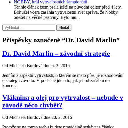
NOBBY, král vytrvalostních šampionátů
Tenhle článek jsem psala ještě na původní editor před 4 lety.
Bohužel včera zasáhla vytrvalostní svět zpráva, že Nobby
odešel na věčné pastviny. Bylo mu...
Příspěvky označené “Dr. David Marlin”
Dr. David Marlin – závodní strategie
Od Michaela Burdová dne 6. 3. 2016
Jedním z aspektů vytrvalosti, o kterém se málo píše, je rozhodování
o strategii závodu. V podstatě jde o to, jak jet od začátku do
konce…
Vláknina a olej pro vytrvalost – nebude v
závodě něco chybět?
Od Michaela Burdová dne 20. 2. 2016
Protože se na tomto webu budete pravidelně setkávat s články