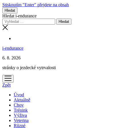
Stisknutím "Enter" přejdete na obsah
Hledat
Hledat i-endurance
i-endurance
6. 8. 2026
stránky o jezdecké vytrvalosti
otevřít
menu
Zpět
Úvod
Aktuálně
Chov
Trénink
Výživa
Veterina
Různé