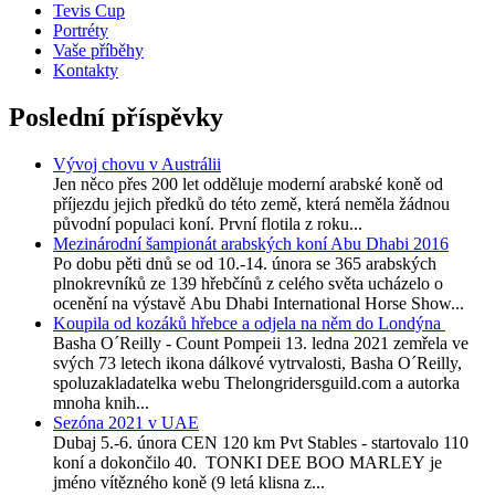
Tevis Cup
Portréty
Vaše příběhy
Kontakty
Poslední příspěvky
Vývoj chovu v Austrálii
Jen něco přes 200 let odděluje moderní arabské koně od
příjezdu jejich předků do této země, která neměla žádnou
původní populaci koní. První flotila z roku...
Mezinárodní šampionát arabských koní Abu Dhabi 2016
Po dobu pěti dnů se od 10.-14. února se 365 arabských
plnokrevníků ze 139 hřebčínů z celého světa ucházelo o
ocenění na výstavě Abu Dhabi International Horse Show...
Koupila od kozáků hřebce a odjela na něm do Londýna
Basha O´Reilly - Count Pompeii 13. ledna 2021 zemřela ve
svých 73 letech ikona dálkové vytrvalosti, Basha O´Reilly,
spoluzakladatelka webu Thelongridersguild.com a autorka
mnoha knih...
Sezóna 2021 v UAE
Dubaj 5.-6. února CEN 120 km Pvt Stables - startovalo 110
koní a dokončilo 40. TONKI DEE BOO MARLEY je
jméno vítězného koně (9 letá klisna z...