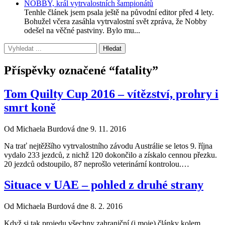
NOBBY, král vytrvalostních šampionátů
Tenhle článek jsem psala ještě na původní editor před 4 lety.
Bohužel včera zasáhla vytrvalostní svět zpráva, že Nobby
odešel na věčné pastviny. Bylo mu...
Příspěvky označené “fatality”
Tom Quilty Cup 2016 – vítězství, prohry i
smrt koně
Od Michaela Burdová dne 9. 11. 2016
Na trať nejtěžšího vytrvalostního závodu Austrálie se letos 9. října
vydalo 233 jezdců, z nichž 120 dokončilo a získalo cennou přezku.
20 jezdců odstoupilo, 87 neprošlo veterinární kontrolou.…
Situace v UAE – pohled z druhé strany
Od Michaela Burdová dne 8. 2. 2016
Když si tak projedu všechny zahraniční (i moje) články kolem