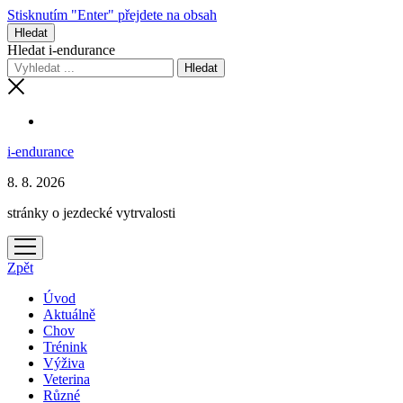
Stisknutím "Enter" přejdete na obsah
Hledat
Hledat i-endurance
i-endurance
8. 8. 2026
stránky o jezdecké vytrvalosti
otevřít
menu
Zpět
Úvod
Aktuálně
Chov
Trénink
Výživa
Veterina
Různé