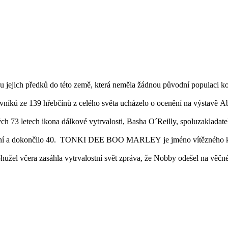
 jejich předků do této země, která neměla žádnou původní populaci koní
vníků ze 139 hřebčínů z celého světa ucházelo o ocenění na výstavě A
h 73 letech ikona dálkové vytrvalosti, Basha O´Reilly, spoluzakladat
koní a dokončilo 40. TONKI DEE BOO MARLEY je jméno vítězného koně
ohužel včera zasáhla vytrvalostní svět zpráva, že Nobby odešel na věčn