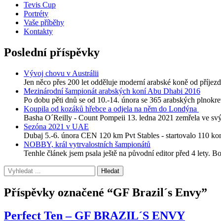
Tevis Cup
Portréty
Vaše příběhy
Kontakty
Poslední příspěvky
Vývoj chovu v Austrálii
Jen něco přes 200 let odděluje moderní arabské koně od příjezdu
Mezinárodní šampionát arabských koní Abu Dhabi 2016
Po dobu pěti dnů se od 10.-14. února se 365 arabských plnokre
Koupila od kozáků hřebce a odjela na něm do Londýna
Basha O´Reilly - Count Pompeii 13. ledna 2021 zemřela ve svýc
Sezóna 2021 v UAE
Dubaj 5.-6. února CEN 120 km Pvt Stables - startovalo 110 
NOBBY, král vytrvalostních šampionátů
Tenhle článek jsem psala ještě na původní editor před 4 lety. B
Příspěvky označené “GF Brazil´s Envy”
Perfect Ten – GF BRAZIL´S ENVY