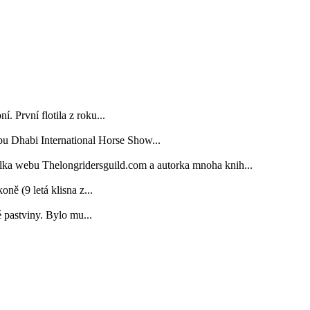
. První flotila z roku...
bu Dhabi International Horse Show...
elka webu Thelongridersguild.com a autorka mnoha knih...
 (9 letá klisna z...
é pastviny. Bylo mu...