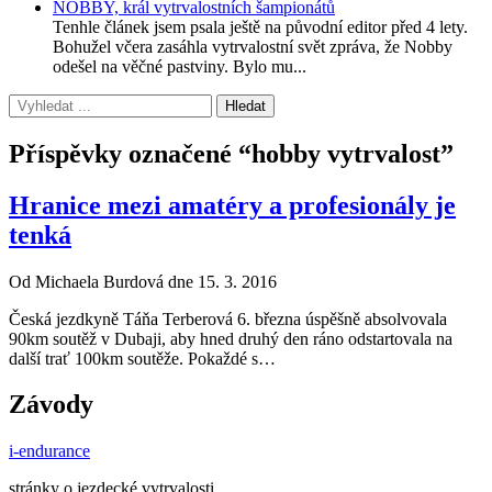
NOBBY, král vytrvalostních šampionátů
Tenhle článek jsem psala ještě na původní editor před 4 lety.
Bohužel včera zasáhla vytrvalostní svět zpráva, že Nobby
odešel na věčné pastviny. Bylo mu...
Příspěvky označené “hobby vytrvalost”
Hranice mezi amatéry a profesionály je
tenká
Od Michaela Burdová dne 15. 3. 2016
Česká jezdkyně Táňa Terberová 6. března úspěšně absolvovala
90km soutěž v Dubaji, aby hned druhý den ráno odstartovala na
další trať 100km soutěže. Pokaždé s…
Závody
i-endurance
stránky o jezdecké vytrvalosti