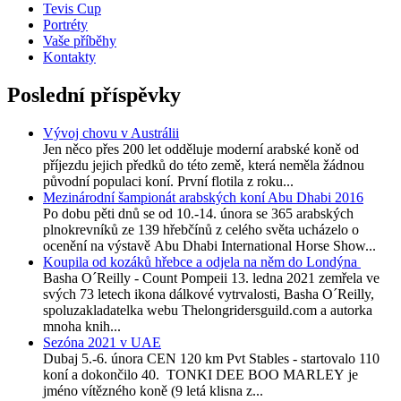
Tevis Cup
Portréty
Vaše příběhy
Kontakty
Poslední příspěvky
Vývoj chovu v Austrálii
Jen něco přes 200 let odděluje moderní arabské koně od
příjezdu jejich předků do této země, která neměla žádnou
původní populaci koní. První flotila z roku...
Mezinárodní šampionát arabských koní Abu Dhabi 2016
Po dobu pěti dnů se od 10.-14. února se 365 arabských
plnokrevníků ze 139 hřebčínů z celého světa ucházelo o
ocenění na výstavě Abu Dhabi International Horse Show...
Koupila od kozáků hřebce a odjela na něm do Londýna
Basha O´Reilly - Count Pompeii 13. ledna 2021 zemřela ve
svých 73 letech ikona dálkové vytrvalosti, Basha O´Reilly,
spoluzakladatelka webu Thelongridersguild.com a autorka
mnoha knih...
Sezóna 2021 v UAE
Dubaj 5.-6. února CEN 120 km Pvt Stables - startovalo 110
koní a dokončilo 40. TONKI DEE BOO MARLEY je
jméno vítězného koně (9 letá klisna z...