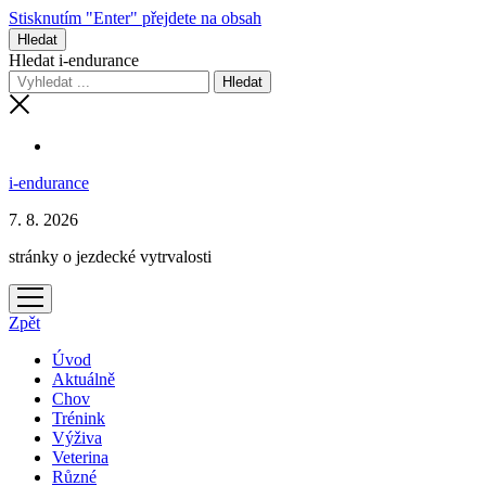
Stisknutím "Enter" přejdete na obsah
Hledat
Hledat i-endurance
i-endurance
7. 8. 2026
stránky o jezdecké vytrvalosti
otevřít
menu
Zpět
Úvod
Aktuálně
Chov
Trénink
Výživa
Veterina
Různé