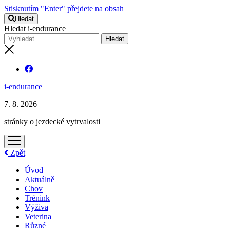
Stisknutím "Enter" přejdete na obsah
Hledat
Hledat i-endurance
i-endurance
7. 8. 2026
stránky o jezdecké vytrvalosti
otevřít
menu
Zpět
Úvod
Aktuálně
Chov
Trénink
Výživa
Veterina
Různé