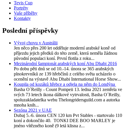
Tevis Cup
Portréty
Vaše příběhy
Kontakty
Poslední příspěvky
Vývoj chovu v Austrálii
Jen něco přes 200 let odděluje moderní arabské koně od
příjezdu jejich předků do této země, která neměla žádnou
původní populaci koní. První flotila z roku...
Mezinárodní šampionát arabských koní Abu Dhabi 2016
Po dobu pěti dnů se od 10.-14. února se 365 arabských
plnokrevníků ze 139 hřebčínů z celého světa ucházelo o
ocenění na výstavě Abu Dhabi International Horse Show...
Koupila od kozáků hřebce a odjela na něm do Londýna
Basha O´Reilly - Count Pompeii 13. ledna 2021 zemřela ve
svých 73 letech ikona dálkové vytrvalosti, Basha O´Reilly,
spoluzakladatelka webu Thelongridersguild.com a autorka
mnoha knih...
Sezóna 2021 v UAE
Dubaj 5.-6. února CEN 120 km Pvt Stables - startovalo 110
koní a dokončilo 40. TONKI DEE BOO MARLEY je
jméno vítězného koně (9 letá klisna z...