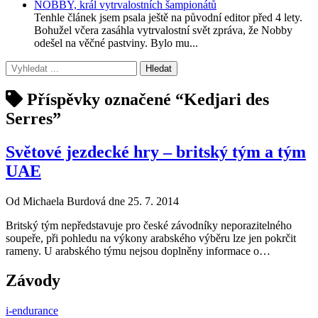
NOBBY, král vytrvalostních šampionátů
Tenhle článek jsem psala ještě na původní editor před 4 lety.
Bohužel včera zasáhla vytrvalostní svět zpráva, že Nobby
odešel na věčné pastviny. Bylo mu...
Příspěvky označené “Kedjari des
Serres”
Světové jezdecké hry – britský tým a tým
UAE
Od Michaela Burdová dne 25. 7. 2014
Britský tým nepředstavuje pro české závodníky neporazitelného
soupeře, při pohledu na výkony arabského výběru lze jen pokrčit
rameny. U arabského týmu nejsou doplněny informace o…
Závody
i-endurance