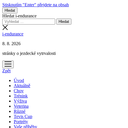
Stisknutím "Enter" přejdete na obsah
Hledat
Hledat i-endurance
i-endurance
8. 8. 2026
stránky o jezdecké vytrvalosti
otevřít
menu
Zpět
Úvod
Aktuálně
Chov
Trénink
Výživa
Veterina
Různé
Tevis Cup
Portréty
Vaše příběhy