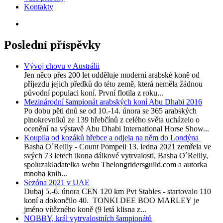
Kontakty
Poslední příspěvky
Vývoj chovu v Austrálii
Jen něco přes 200 let odděluje moderní arabské koně od
příjezdu jejich předků do této země, která neměla žádnou
původní populaci koní. První flotila z roku...
Mezinárodní šampionát arabských koní Abu Dhabi 2016
Po dobu pěti dnů se od 10.-14. února se 365 arabských
plnokrevníků ze 139 hřebčínů z celého světa ucházelo o
ocenění na výstavě Abu Dhabi International Horse Show...
Koupila od kozáků hřebce a odjela na něm do Londýna
Basha O´Reilly - Count Pompeii 13. ledna 2021 zemřela ve
svých 73 letech ikona dálkové vytrvalosti, Basha O´Reilly,
spoluzakladatelka webu Thelongridersguild.com a autorka
mnoha knih...
Sezóna 2021 v UAE
Dubaj 5.-6. února CEN 120 km Pvt Stables - startovalo 110
koní a dokončilo 40. TONKI DEE BOO MARLEY je
jméno vítězného koně (9 letá klisna z...
NOBBY, král vytrvalostních šampionátů