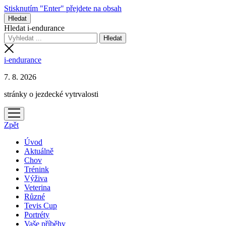
Stisknutím "Enter" přejdete na obsah
Hledat
Hledat i-endurance
i-endurance
7. 8. 2026
stránky o jezdecké vytrvalosti
otevřít
menu
Zpět
Úvod
Aktuálně
Chov
Trénink
Výživa
Veterina
Různé
Tevis Cup
Portréty
Vaše příběhy