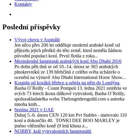
Kontakty
Poslední příspěvky
Vývoj chovu v Austrálii
Jen něco přes 200 let odděluje moderní arabské koně od
příjezdu jejich předků do této země, která neměla žádnou
původní populaci koní. První flotila z roku...
Mezinárodní šampionát arabských koní Abu Dhabi 2016
Po dobu pěti dnů se od 10.-14. února se 365 arabských
plnokrevníků ze 139 hřebčínů z celého světa ucházelo o
ocenění na výstavě Abu Dhabi International Horse Show...
Koupila od kozáků hřebce a odjela na něm do Londýna
Basha O´Reilly - Count Pompeii 13. ledna 2021 zemřela ve
svých 73 letech ikona dálkové vytrvalosti, Basha O´Reilly,
spoluzakladatelka webu Thelongridersguild.com a autorka
mnoha knih...
Sezóna 2021 v UAE
Dubaj 5.-6. února CEN 120 km Pvt Stables - startovalo 110
koní a dokončilo 40. TONKI DEE BOO MARLEY je
jméno vítězného koně (9 letá klisna z...
NOBBY, král vytrvalostních šampionátů