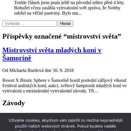
Tenhle článek jsem psala ještě na původní editor před 4 lety.
Bohužel včera zasáhla vytrvalostní svět zpráva, že Nobby
odešel na věčné pastviny. Bylo mu...
Příspěvky označené “mistrovství světa”
Mistrovství světa mladých koní v
Šamoríně
Od Michaela Burdová dne 30. 9. 2018
Resort X Bionic Sphere v Šamoríně hostil poslední zářijový víkend
Festival arabských koní, aukci, světový šampionát mladých koní ve
vytrvalosti a mezinárodní vytrvalostní závody. Tři…
Závody
i-endurance
Užíváme cookies, abychom vám zajistili co možná nejsnadnější
stránky o jezdecké vytrvalosti
použití našich webových stránek. Pokud budete nadále