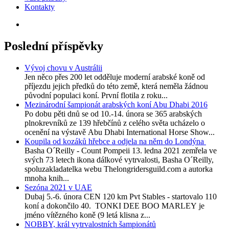
Kontakty
Poslední příspěvky
Vývoj chovu v Austrálii
Jen něco přes 200 let odděluje moderní arabské koně od
příjezdu jejich předků do této země, která neměla žádnou
původní populaci koní. První flotila z roku...
Mezinárodní šampionát arabských koní Abu Dhabi 2016
Po dobu pěti dnů se od 10.-14. února se 365 arabských
plnokrevníků ze 139 hřebčínů z celého světa ucházelo o
ocenění na výstavě Abu Dhabi International Horse Show...
Koupila od kozáků hřebce a odjela na něm do Londýna
Basha O´Reilly - Count Pompeii 13. ledna 2021 zemřela ve
svých 73 letech ikona dálkové vytrvalosti, Basha O´Reilly,
spoluzakladatelka webu Thelongridersguild.com a autorka
mnoha knih...
Sezóna 2021 v UAE
Dubaj 5.-6. února CEN 120 km Pvt Stables - startovalo 110
koní a dokončilo 40. TONKI DEE BOO MARLEY je
jméno vítězného koně (9 letá klisna z...
NOBBY, král vytrvalostních šampionátů