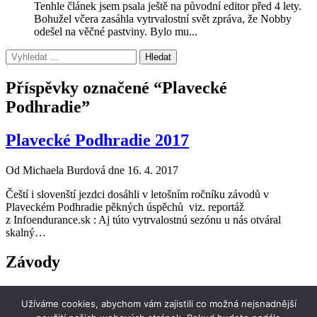
Tenhle článek jsem psala ještě na původní editor před 4 lety.
Bohužel včera zasáhla vytrvalostní svět zpráva, že Nobby
odešel na věčné pastviny. Bylo mu...
Příspěvky označené “Plavecké
Podhradie”
Plavecké Podhradie 2017
Od Michaela Burdová dne 16. 4. 2017
Čeští i slovenští jezdci dosáhli v letošním ročníku závodů v
Plaveckém Podhradie pěkných úspěchů viz. reportáž
z Infoendurance.sk : Aj túto vytrvalostnú sezónu u nás otváral
skalný…
Závody
i-endurance
Užíváme cookies, abychom vám zajistili co možná nejsnadnější
stránky o jezdecké vytrvalosti