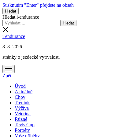
Stisknutím "Enter" přejdete na obsah
Hledat
Hledat i-endurance
i-endurance
8. 8. 2026
stránky o jezdecké vytrvalosti
otevřít
menu
Zpět
Úvod
Aktuálně
Chov
Trénink
Výživa
Veterina
Různé
Tevis Cup
Portréty
Vaše příběhy