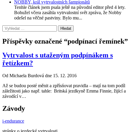
NOBBY, král vytrvalostních šampionátů
Tenhle článek jsem psala ještě na původní editor před 4 lety.
Bohužel včera zasáhla vytrvalostní svět zpráva, že Nobby
odešel na věčné pastviny. Bylo mu...
Příspěvky označené “podpínací řemínek”
Vytrvalost s utaženým podpínákem s
řetízkem?
Od Michaela Burdová dne 15. 12. 2016
Až se budou posté měnit a zpřísńovat pravidla – mají na tom podíl
záležitosti jako např. tahle: Britská jezdkyně Emma Finnie, žijící a
závodící v…
Závody
i-endurance
stránky o jezdecké vytrvalosti