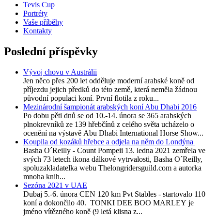
Tevis Cup
Portréty
Vaše příběhy
Kontakty
Poslední příspěvky
Vývoj chovu v Austrálii
Jen něco přes 200 let odděluje moderní arabské koně od
příjezdu jejich předků do této země, která neměla žádnou
původní populaci koní. První flotila z roku...
Mezinárodní šampionát arabských koní Abu Dhabi 2016
Po dobu pěti dnů se od 10.-14. února se 365 arabských
plnokrevníků ze 139 hřebčínů z celého světa ucházelo o
ocenění na výstavě Abu Dhabi International Horse Show...
Koupila od kozáků hřebce a odjela na něm do Londýna
Basha O´Reilly - Count Pompeii 13. ledna 2021 zemřela ve
svých 73 letech ikona dálkové vytrvalosti, Basha O´Reilly,
spoluzakladatelka webu Thelongridersguild.com a autorka
mnoha knih...
Sezóna 2021 v UAE
Dubaj 5.-6. února CEN 120 km Pvt Stables - startovalo 110
koní a dokončilo 40. TONKI DEE BOO MARLEY je
jméno vítězného koně (9 letá klisna z...