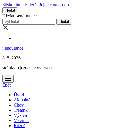
Stisknutím "Enter" přejdete na obsah
Hledat
Hledat i-endurance
i-endurance
8. 8. 2026
stránky o jezdecké vytrvalosti
otevřít
menu
Zpět
Úvod
Aktuálně
Chov
Trénink
Výživa
Veterina
Různé