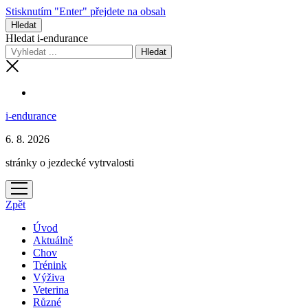
Stisknutím "Enter" přejdete na obsah
Hledat
Hledat i-endurance
i-endurance
6. 8. 2026
stránky o jezdecké vytrvalosti
otevřít
menu
Zpět
Úvod
Aktuálně
Chov
Trénink
Výživa
Veterina
Různé