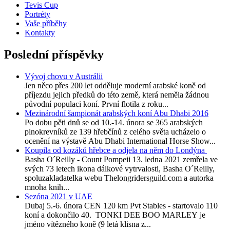
Tevis Cup
Portréty
Vaše příběhy
Kontakty
Poslední příspěvky
Vývoj chovu v Austrálii
Jen něco přes 200 let odděluje moderní arabské koně od
příjezdu jejich předků do této země, která neměla žádnou
původní populaci koní. První flotila z roku...
Mezinárodní šampionát arabských koní Abu Dhabi 2016
Po dobu pěti dnů se od 10.-14. února se 365 arabských
plnokrevníků ze 139 hřebčínů z celého světa ucházelo o
ocenění na výstavě Abu Dhabi International Horse Show...
Koupila od kozáků hřebce a odjela na něm do Londýna
Basha O´Reilly - Count Pompeii 13. ledna 2021 zemřela ve
svých 73 letech ikona dálkové vytrvalosti, Basha O´Reilly,
spoluzakladatelka webu Thelongridersguild.com a autorka
mnoha knih...
Sezóna 2021 v UAE
Dubaj 5.-6. února CEN 120 km Pvt Stables - startovalo 110
koní a dokončilo 40. TONKI DEE BOO MARLEY je
jméno vítězného koně (9 letá klisna z...