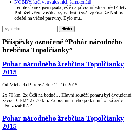
NOBBY, král vytrvalostních šampionátů
Tenhle článek jsem psala ještě na původní editor před 4 lety.
Bohužel včera zasáhla vytrvalostní svět zpráva, že Nobby
odešel na věčné pastviny. Bylo mu...
Příspěvky označené “Pohár národného
hrebčína Topolčianky”
Pohár národného žrebčína Topolčianky
2015
Od Michaela Burdová dne 11. 10. 2015
2x 70 km, 2x Češi na bedně… Hlavní soutěží poháru byl dvoudenní
závod CEI2* 2x 70 km. Za pochmurného podzimního počasí v
něm zazářili čeští…
Pohár národného žrebčína Topolčianky
2015