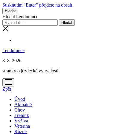
Stisknutím "Enter" přejdete na obsah
Hledat
Hledat i-endurance
i-endurance
8. 8. 2026
stránky o jezdecké vytrvalosti
otevřít
menu
Zpět
Úvod
Aktuálně
Chov
Trénink
Výživa
Veterina
Různé