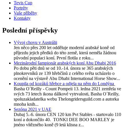
Tevis Cup
Portréty
Vaše příběhy
Kontakty
Poslední příspěvky
Vývoj chovu v Austrálii
Jen něco přes 200 let odděluje moderní arabské koně od
příjezdu jejich předků do této země, která neměla žádnou
původní populaci koní. První flotila z roku...
Mezinárodní šampionát arabských koní Abu Dhabi 2016
Po dobu pěti dnů se od 10.-14. února se 365 arabských
plnokrevníků ze 139 hřebčínů z celého světa ucházelo o
ocenění na výstavě Abu Dhabi International Horse Show...
Koupila od kozáků hřebce a odjela na něm do Londýna
Basha O´Reilly - Count Pompeii 13. ledna 2021 zemřela ve
svých 73 letech ikona dálkové vytrvalosti, Basha O´Reilly,
spoluzakladatelka webu Thelongridersguild.com a autorka
mnoha knih...
Sezóna 2021 v UAE
Dubaj 5.-6. února CEN 120 km Pvt Stables - startovalo 110
koní a dokončilo 40. TONKI DEE BOO MARLEY je
jméno vítězného koně (9 letá klisna z...