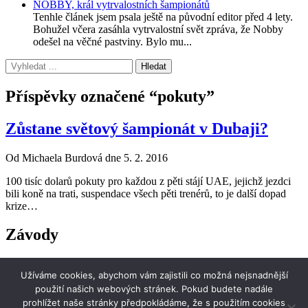
NOBBY, král vytrvalostních šampionátů
Tenhle článek jsem psala ještě na původní editor před 4 lety.
Bohužel včera zasáhla vytrvalostní svět zpráva, že Nobby
odešel na věčné pastviny. Bylo mu...
Příspěvky označené “pokuty”
Zůstane světový šampionát v Dubaji?
Od Michaela Burdová dne 5. 2. 2016
100 tisíc dolarů pokuty pro každou z pěti stájí UAE, jejichž jezdci
bili koně na trati, suspendace všech pěti trenérů, to je další dopad
krize…
Závody
i-endurance
Užíváme cookies, abychom vám zajistili co možná nejsnadnější
stránky o jezdecké vytrvalosti
použití našich webových stránek. Pokud budete nadále
prohlížet naše stránky předpokládáme, že s použitím cookies