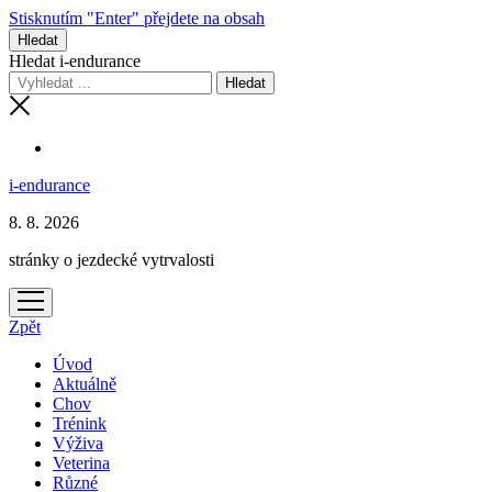
Stisknutím "Enter" přejdete na obsah
Hledat
Hledat i-endurance
i-endurance
8. 8. 2026
stránky o jezdecké vytrvalosti
otevřít
menu
Zpět
Úvod
Aktuálně
Chov
Trénink
Výživa
Veterina
Různé