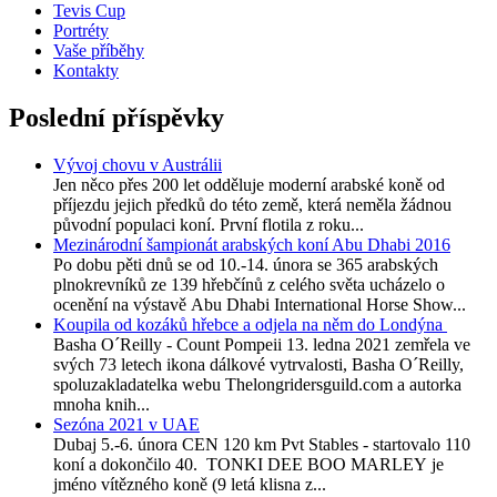
Tevis Cup
Portréty
Vaše příběhy
Kontakty
Poslední příspěvky
Vývoj chovu v Austrálii
Jen něco přes 200 let odděluje moderní arabské koně od
příjezdu jejich předků do této země, která neměla žádnou
původní populaci koní. První flotila z roku...
Mezinárodní šampionát arabských koní Abu Dhabi 2016
Po dobu pěti dnů se od 10.-14. února se 365 arabských
plnokrevníků ze 139 hřebčínů z celého světa ucházelo o
ocenění na výstavě Abu Dhabi International Horse Show...
Koupila od kozáků hřebce a odjela na něm do Londýna
Basha O´Reilly - Count Pompeii 13. ledna 2021 zemřela ve
svých 73 letech ikona dálkové vytrvalosti, Basha O´Reilly,
spoluzakladatelka webu Thelongridersguild.com a autorka
mnoha knih...
Sezóna 2021 v UAE
Dubaj 5.-6. února CEN 120 km Pvt Stables - startovalo 110
koní a dokončilo 40. TONKI DEE BOO MARLEY je
jméno vítězného koně (9 letá klisna z...