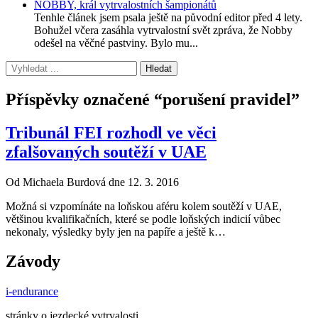
NOBBY, král vytrvalostních šampionátů
Tenhle článek jsem psala ještě na původní editor před 4 lety.
Bohužel včera zasáhla vytrvalostní svět zpráva, že Nobby
odešel na věčné pastviny. Bylo mu...
Příspěvky označené “porušení pravidel”
Tribunál FEI rozhodl ve věci
zfalšovaných soutěží v UAE
Od Michaela Burdová dne 12. 3. 2016
Možná si vzpomínáte na loňskou aféru kolem soutěží v UAE,
většinou kvalifikačních, které se podle loňských indicií vůbec
nekonaly, výsledky byly jen na papíře a ještě k…
Závody
i-endurance
stránky o jezdecké vytrvalosti