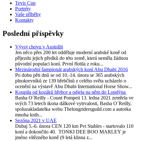
Tevis Cup
Portréty
Vaše příběhy
Kontakty
Poslední příspěvky
Vývoj chovu v Austrálii
Jen něco přes 200 let odděluje moderní arabské koně od
příjezdu jejich předků do této země, která neměla žádnou
původní populaci koní. První flotila z roku...
Mezinárodní šampionát arabských koní Abu Dhabi 2016
Po dobu pěti dnů se od 10.-14. února se 365 arabských
plnokrevníků ze 139 hřebčínů z celého světa ucházelo o
ocenění na výstavě Abu Dhabi International Horse Show...
Koupila od kozáků hřebce a odjela na něm do Londýna
Basha O´Reilly - Count Pompeii 13. ledna 2021 zemřela ve
svých 73 letech ikona dálkové vytrvalosti, Basha O´Reilly,
spoluzakladatelka webu Thelongridersguild.com a autorka
mnoha knih...
Sezóna 2021 v UAE
Dubaj 5.-6. února CEN 120 km Pvt Stables - startovalo 110
koní a dokončilo 40. TONKI DEE BOO MARLEY je
jméno vítězného koně (9 letá klisna z...