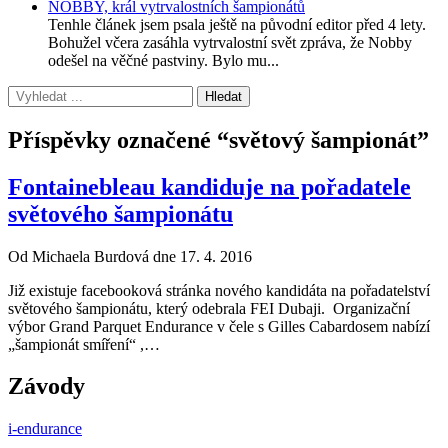
NOBBY, král vytrvalostních šampionátů
Tenhle článek jsem psala ještě na původní editor před 4 lety.
Bohužel včera zasáhla vytrvalostní svět zpráva, že Nobby
odešel na věčné pastviny. Bylo mu...
Příspěvky označené “světový šampionát”
Fontainebleau kandiduje na pořadatele
světového šampionátu
Od Michaela Burdová dne 17. 4. 2016
Již existuje facebooková stránka nového kandidáta na pořadatelství
světového šampionátu, který odebrala FEI Dubaji. Organizační
výbor Grand Parquet Endurance v čele s Gilles Cabardosem nabízí
„šampionát smíření“ ,…
Závody
i-endurance