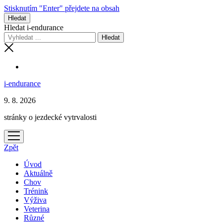
Stisknutím "Enter" přejdete na obsah
Hledat
Hledat i-endurance
i-endurance
9. 8. 2026
stránky o jezdecké vytrvalosti
otevřít
menu
Zpět
Úvod
Aktuálně
Chov
Trénink
Výživa
Veterina
Různé