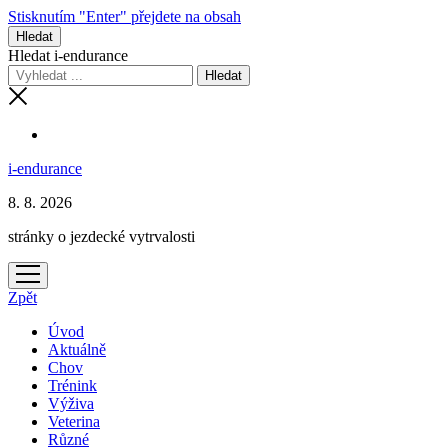
Stisknutím "Enter" přejdete na obsah
Hledat
Hledat i-endurance
i-endurance
8. 8. 2026
stránky o jezdecké vytrvalosti
otevřít
menu
Zpět
Úvod
Aktuálně
Chov
Trénink
Výživa
Veterina
Různé