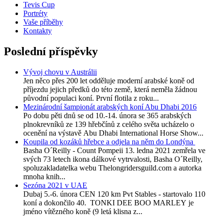
Tevis Cup
Portréty
Vaše příběhy
Kontakty
Poslední příspěvky
Vývoj chovu v Austrálii
Jen něco přes 200 let odděluje moderní arabské koně od
příjezdu jejich předků do této země, která neměla žádnou
původní populaci koní. První flotila z roku...
Mezinárodní šampionát arabských koní Abu Dhabi 2016
Po dobu pěti dnů se od 10.-14. února se 365 arabských
plnokrevníků ze 139 hřebčínů z celého světa ucházelo o
ocenění na výstavě Abu Dhabi International Horse Show...
Koupila od kozáků hřebce a odjela na něm do Londýna
Basha O´Reilly - Count Pompeii 13. ledna 2021 zemřela ve
svých 73 letech ikona dálkové vytrvalosti, Basha O´Reilly,
spoluzakladatelka webu Thelongridersguild.com a autorka
mnoha knih...
Sezóna 2021 v UAE
Dubaj 5.-6. února CEN 120 km Pvt Stables - startovalo 110
koní a dokončilo 40. TONKI DEE BOO MARLEY je
jméno vítězného koně (9 letá klisna z...