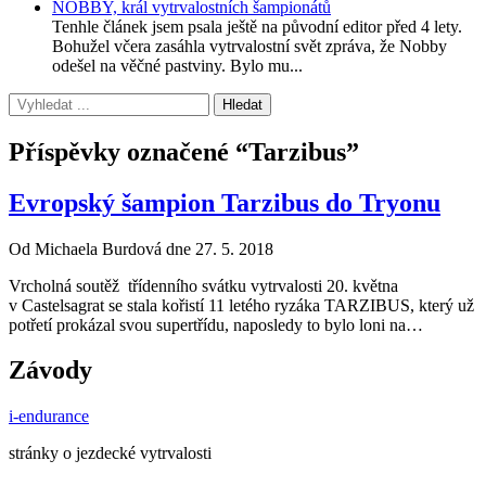
NOBBY, král vytrvalostních šampionátů
Tenhle článek jsem psala ještě na původní editor před 4 lety.
Bohužel včera zasáhla vytrvalostní svět zpráva, že Nobby
odešel na věčné pastviny. Bylo mu...
Příspěvky označené “Tarzibus”
Evropský šampion Tarzibus do Tryonu
Od Michaela Burdová dne 27. 5. 2018
Vrcholná soutěž třídenního svátku vytrvalosti 20. května
v Castelsagrat se stala kořistí 11 letého ryzáka TARZIBUS, který už
potřetí prokázal svou supertřídu, naposledy to bylo loni na…
Závody
i-endurance
stránky o jezdecké vytrvalosti