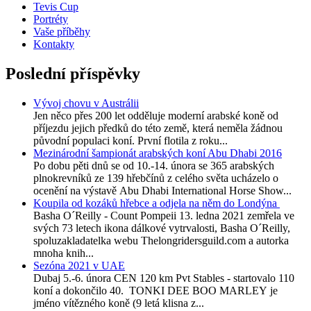
Tevis Cup
Portréty
Vaše příběhy
Kontakty
Poslední příspěvky
Vývoj chovu v Austrálii
Jen něco přes 200 let odděluje moderní arabské koně od
příjezdu jejich předků do této země, která neměla žádnou
původní populaci koní. První flotila z roku...
Mezinárodní šampionát arabských koní Abu Dhabi 2016
Po dobu pěti dnů se od 10.-14. února se 365 arabských
plnokrevníků ze 139 hřebčínů z celého světa ucházelo o
ocenění na výstavě Abu Dhabi International Horse Show...
Koupila od kozáků hřebce a odjela na něm do Londýna
Basha O´Reilly - Count Pompeii 13. ledna 2021 zemřela ve
svých 73 letech ikona dálkové vytrvalosti, Basha O´Reilly,
spoluzakladatelka webu Thelongridersguild.com a autorka
mnoha knih...
Sezóna 2021 v UAE
Dubaj 5.-6. února CEN 120 km Pvt Stables - startovalo 110
koní a dokončilo 40. TONKI DEE BOO MARLEY je
jméno vítězného koně (9 letá klisna z...