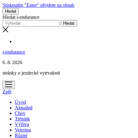
Stisknutím "Enter" přejdete na obsah
Hledat
Hledat i-endurance
i-endurance
6. 8. 2026
stránky o jezdecké vytrvalosti
otevřít
menu
Zpět
Úvod
Aktuálně
Chov
Trénink
Výživa
Veterina
Různé