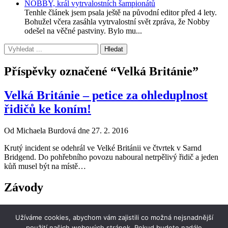
NOBBY, král vytrvalostních šampionátů
Tenhle článek jsem psala ještě na původní editor před 4 lety.
Bohužel včera zasáhla vytrvalostní svět zpráva, že Nobby
odešel na věčné pastviny. Bylo mu...
Příspěvky označené “Velká Británie”
Velká Británie – petice za ohleduplnost
řidičů ke koním!
Od Michaela Burdová dne 27. 2. 2016
Krutý incident se odehrál ve Velké Británii ve čtvrtek v Sarnd
Bridgend. Do pohřebního povozu naboural netrpělivý řidič a jeden
kůň musel být na místě…
Závody
i-endurance
Užíváme cookies, abychom vám zajistili co možná nejsnadnější
stránky o jezdecké vytrvalosti
použití našich webových stránek. Pokud budete nadále