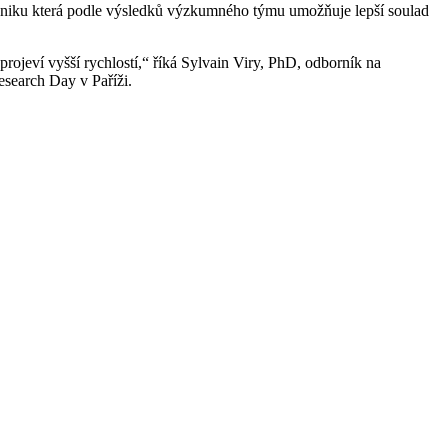
echniku která podle výsledků výzkumného týmu umožňuje lepší soulad
rojeví vyšší rychlostí,“ říká Sylvain Viry, PhD, odborník na
esearch Day v Paříži.