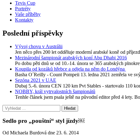
Tevis Cup
Portréty
Vaše příběhy
Kontakty
Poslední příspěvky
Vývoj chovu v Austrálii
Jen něco přes 200 let odděluje moderní arabské koně od příjezdu
Mezinárodní šampionát arabských koní Abu Dhabi 2016
Po dobu pěti dnů se od 10.-14. února se 365 arabských plnokre
Koupila od kozáků hřebce a odjela na něm do Londýna
Basha O´Reilly - Count Pompeii 13. ledna 2021 zemřela ve svýc
Sezóna 2021 v UAE
Dubaj 5.-6. února CEN 120 km Pvt Stables - startovalo 110 
NOBBY, král vytrvalostních šampionátů
Tenhle článek jsem psala ještě na původní editor před 4 lety. B
Sedlo pro „pouštní“ styl jízdy￼
Od Michaela Burdová dne 23. 6. 2014