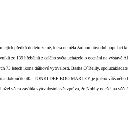
 jejich předků do této země, která neměla žádnou původní populaci koní
vníků ze 139 hřebčínů z celého světa ucházelo o ocenění na výstavě A
h 73 letech ikona dálkové vytrvalosti, Basha O´Reilly, spoluzakladat
koní a dokončilo 40. TONKI DEE BOO MARLEY je jméno vítězného koně
ohužel včera zasáhla vytrvalostní svět zpráva, že Nobby odešel na věčn