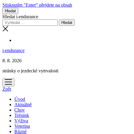
Stisknutím "Enter" přejdete na obsah
Hledat
Hledat i-endurance
i-endurance
8. 8. 2026
stránky o jezdecké vytrvalosti
otevřít
menu
Zpět
Úvod
Aktuálně
Chov
Trénink
Výživa
Veterina
Různé