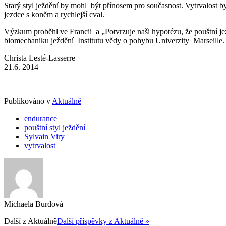
Starý styl ježdění by mohl být přínosem pro současnost. Vytrvalost
jezdce s koněm a rychlejší cval.
Výzkum proběhl ve Francii a „Potvrzuje naši hypotézu, že pouštní jez
biomechaniku ježdění Institutu vědy o pohybu Univerzity Marseille. V
Christa Lesté-Lasserre
21.6. 2014
Publikováno v
Aktuálně
endurance
pouštní styl ježdění
Sylvain Viry
vytrvalost
Michaela Burdová
Další z
Aktuálně
Další příspěvky z Aktuálně »