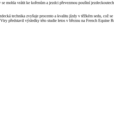
 by se mohla vrátit ke kořenům a jezdci převezmou pouštní jezdeckout
decká technika zvyšuje procento a kvalitu jízdy v těžkém sedu, což se p
iry představil výsledky této studie letos v březnu na French Equine R