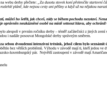
i na webu derby přečtete:
„Za dusotu stovek koní překročíte startovní čá
u rozlehlé pláně, kde nejsou cesty ani pěšiny a když už na nějakou nara
ztratí, můžeš ho šetřit, jak chceš, nidy se během pochodu nezotaví. N
l je oprávněn neukázněné osobě na místě setnout hlavu, aby ochránil 
 bylo alespoň v prvním ročníku derby – téměř začátečníci z jiných zemí
 budou i nadále posouvat Mongolské derby správným směrem.
 za sebou dvoudenní intenzivní trénink, jehož cílem bylo seznámit
hlo bez větších problémů. Výhodu v závodě mají ti, kteří jedou ve dvo
couzsko-luxemburgský pár. Největší zastoupení v závodě mají Amaričané (
nnelu