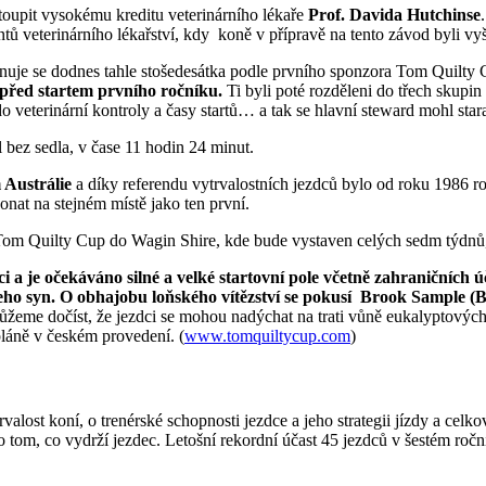
toupit vysokému kreditu veterinárního lékaře
Prof. Davida Hutchinse
tů veterinárního lékařství, kdy koně v přípravě na tento závod byli vy
menuje se dodnes tahle stošedesátka podle prvního sponzora Tom Quilty
 před startem prvního ročníku.
Ti byli poté rozděleni do třech skupin
 do veterinární kontroly a časy startů… a tak se hlavní steward mohl sta
 bez sedla, v čase 11 hodin 24 minut.
Austrálie
a díky referendu vytrvalostních jezdců bylo od roku 1986 r
konat na stejném místě jako ten první.
 Tom Quilty Cup do Wagin Shire, kde bude vystaven celých sedm týdnů,
ci a je očekáváno silné a velké startovní pole včetně zahraničníc
jeho syn. O obhajobu loňského vítězství se pokusí Brook Sample (
eme dočíst, že jezdci se mohou nadýchat na trati vůně eukalyptových h
pláně v českém provedení. (
www.tomquiltycup.com
)
trvalost koní, o trenérské schopnosti jezdce a jeho strategii jízdy a 
 tom, co vydrží jezdec. Letošní rekordní účast 45 jezdců v šestém roční