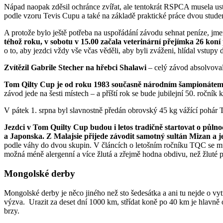
Nápad naopak zděsil ochránce zvířat, ale tentokrát RSPCA musela us
podle vzoru Tevis Cupu a také na základě praktické práce dvou studen
A protože bylo ještě potřeba na uspořádání závodu sehnat peníze, j
téhož roku, v sobotu v 15.00 začala veterinární přejímka 26 koní
o to, aby jezdci vždy vše včas věděli, aby byli zváženi, hlídal vstupy
Zvítězil Gabrile Stecher na hřebci Shalawi
– celý závod absolvoval
Tom Qilty Cup je od roku 1983 současně národním šampionátem 
závod jede na šesti místech – a příští rok se bude jubilejní 50. ročník 
V pátek 1. srpna byl slavnostně předán obrovský 45 kg vážící pohár
Jezdci v Tom Quilty Cup budou i letos tradičně startovat o půlno
a Japonska. Z Malajsie přijede závodit samotný sultán Mizan a 
podle váhy do dvou skupin. V článcích o letošním ročníku TQC se můž
možná méně alergenní a více žlutá a zřejmě hodna obdivu, než žluté 
Mongolské derby
Mongolské derby je něco jiného než sto šedesátka a ani tu nejde o vy
výzva. Urazit za deset dní 1000 km, střídat koně po 40 km je hlavně o
brzy.