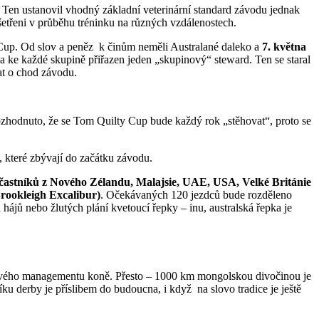
. Ten ustanovil vhodný základní veterinární standard závodu jednak
šetřeni v průběhu tréninku na různých vzdálenostech.
 Cup. Od slov a peněz k činům neměli Australané daleko a
7. května
 a ke každé skupině přiřazen jeden „skupinový“ steward. Ten se staral
rat o chod závodu.
ozhodnuto, že se Tom Quilty Cup bude každý rok „stěhovat“, proto se
 které zbývají do začátku závodu.
h účastníků z Nového Zélandu, Malajsie, UAE, USA, Velké Británie
Brookleigh Excalibur)
. Očekávaných 120 jezdců bude rozděleno
ájů nebo žlutých plání kvetoucí řepky – inu, australská řepka je
celkového managementu koně. Přesto – 1000 km mongolskou divočinou je
ku derby je příslibem do budoucna, i když na slovo tradice je ještě