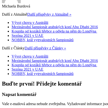
Michaela Burdová
Další z
Aktuálně
Další příspěvky z Aktuálně »
Vývoj chovu v Austrálii
Mezinárodní šampionát arabských koní Abu Dhabi 2016
Koupila od kozáků hřebce a odjela na něm do Londýna
Sezóna 2021 v UAE
NOBBY, král vytrvalostních šampionátů
Další z
Články
Další příspěvky z Články »
Vývoj chovu v Austrálii
Mezinárodní šampionát arabských koní Abu Dhabi 2016
Koupila od kozáků hřebce a odjela na něm do Londýna
Sezóna 2021 v UAE
NOBBY, král vytrvalostních šampionátů
Buďte první! Přidejte komentář
Napsat komentář
Vaše e-mailová adresa nebude zveřejněna.
Vyžadované informace js