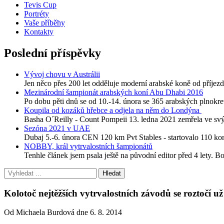
Tevis Cup
Portréty
Vaše příběhy
Kontakty
Poslední příspěvky
Vývoj chovu v Austrálii
Jen něco přes 200 let odděluje moderní arabské koně od příjezdu
Mezinárodní šampionát arabských koní Abu Dhabi 2016
Po dobu pěti dnů se od 10.-14. února se 365 arabských plnokre
Koupila od kozáků hřebce a odjela na něm do Londýna
Basha O´Reilly - Count Pompeii 13. ledna 2021 zemřela ve svýc
Sezóna 2021 v UAE
Dubaj 5.-6. února CEN 120 km Pvt Stables - startovalo 110 
NOBBY, král vytrvalostních šampionátů
Tenhle článek jsem psala ještě na původní editor před 4 lety. B
Kolotoč nejtěžších vytrvalostních závodů se roztočí už
Od Michaela Burdová dne 6. 8. 2014