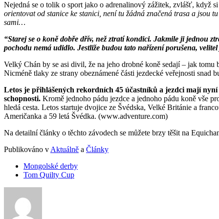
Nejedná se o tolik o sport jako o adrenalinový zážitek, zvlášť, když s
orientovat od stanice ke stanici, není tu žádná značená trasa a jsou t
sami…
“Starej se o koně dobře dřív, než ztratí kondici. Jakmile ji jednou 
pochodu nemá udidlo. Jestliže budou tato nařízení porušena, velite
Velký Chán by se asi divil, že na jeho drobné koně sedají – jak tomu
Nicméně tlaky ze strany obeznámené části jezdecké veřejnosti snad
Letos je přihlášených rekordních 45 účastníků a jezdci mají nyní
schopnosti.
Kromě jednoho pádu jezdce a jednoho pádu koně vše probě
hledá cesta. Letos startuje dvojice ze Švédska, Velké Británie a fran
Američanka a 59 letá Švédka. (www.adventure.com)
Na detailní články o těchto závodech se můžete brzy těšit na Equicha
Publikováno v
Aktuálně
a
Články
Mongolské derby
Tom Quilty Cup