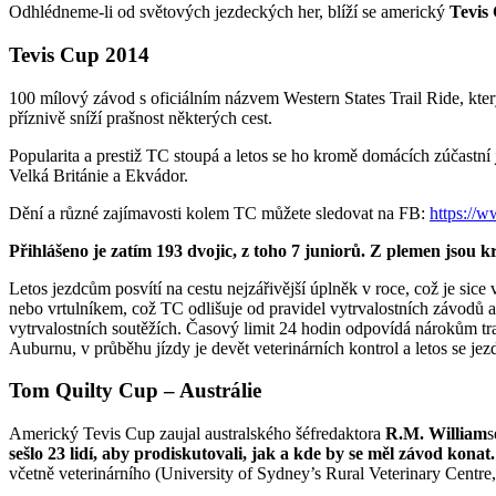
Odhlédneme-li od světových jezdeckých her, blíží se americký
Tevis 
Tevis Cup 2014
100 mílový závod s oficiálním názvem Western States Trail Ride, kter
příznivě sníží prašnost některých cest.
Popularita a prestiž TC stoupá a letos se ho kromě domácích zúčastní
Velká Británie a Ekvádor.
Dění a různé zajímavosti kolem TC můžete sledovat na FB:
https://
Přihlášeno je zatím 193 dvojic, z toho 7 juniorů. Z plemen jsou 
Letos jezdcům posvítí na cestu nejzářivější úplněk v roce, což je sic
nebo vrtulníkem, což TC odlišuje od pravidel vytrvalostních závodů a
vytrvalostních soutěžích. Časový limit 24 hodin odpovídá nárokům tr
Auburnu, v průběhu jízdy je devět veterinárních kontrol a letos se
Tom Quilty Cup – Austrálie
Americký Tevis Cup zaujal australského šéfredaktora
R.M. William
s
sešlo 23 lidí, aby prodiskutovali, jak a kde by se měl závod k
včetně veterinárního (University of Sydney’s Rural Veterinary Centre