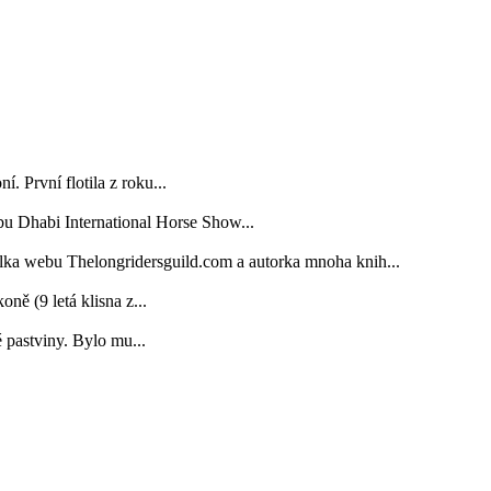
. První flotila z roku...
bu Dhabi International Horse Show...
elka webu Thelongridersguild.com a autorka mnoha knih...
 (9 letá klisna z...
é pastviny. Bylo mu...