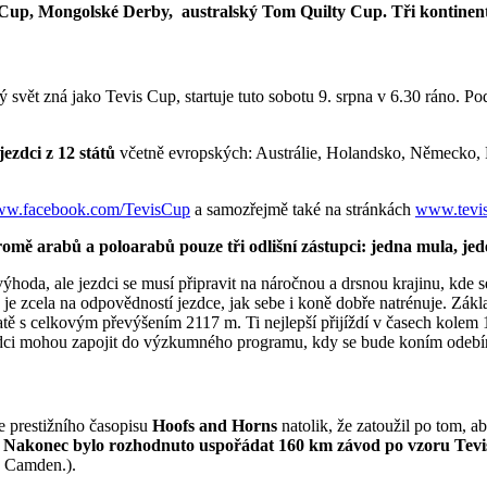
Cup, Mongolské Derby, australský Tom Quilty Cup. Tři kontinenty, 
ý svět zná jako Tevis Cup, startuje tuto sobotu 9. srpna v 6.30 ráno. P
jezdci z 12 států
včetně evropských: Austrálie, Holandsko, Německo, 
www.facebook.com/TevisCup
a samozřejmě také na stránkách
www.tevis
kromě arabů a poloarabů pouze tři odlišní zástupci: jedna mula, je
e výhoda, ale jezdci se musí připravit na náročnou a drsnou krajinu, kd
 je zcela na odpovědností jezdce, jak sebe i koně dobře natrénuje. Zák
atě s celkovým převýšením 2117 m. Ti nejlepší přijíždí v časech kolem
 jezdci mohou zapojit do výzkumného programu, kdy se bude koním odeb
e prestižního časopisu
Hoofs and Horns
natolik, že zatoužil po tom, ab
onat. Nakonec bylo rozhodnuto uspořádat 160 km závod po vzoru Te
, Camden.).