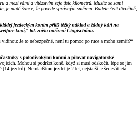
ru a mezi vámi a vítězstvím zeje tisíc kilometrů. Musíte se sami
zíte, je malá šance, že povede správným směrem. Budete čelit divočině,
enakládej jezdeckým koním příliš těžký náklad a žádný kůň na
welfare koní,“ tak znělo nařízení Čingischána.
 s vidinou: Je to nebezpečné, není tu pomoc po ruce a mohu zemřít?“
 účastníky s polodivokými koňmi a pilovat navigátorské
jicích. Mohou si podržet koně, když si musí odskočit, lépe se jim
14 jezdců). Nemladšímu jezdci je 2 let, nejstarší je šedesátiletá