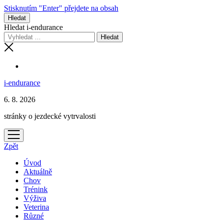
Stisknutím "Enter" přejdete na obsah
Hledat
Hledat i-endurance
i-endurance
6. 8. 2026
stránky o jezdecké vytrvalosti
otevřít
menu
Zpět
Úvod
Aktuálně
Chov
Trénink
Výživa
Veterina
Různé