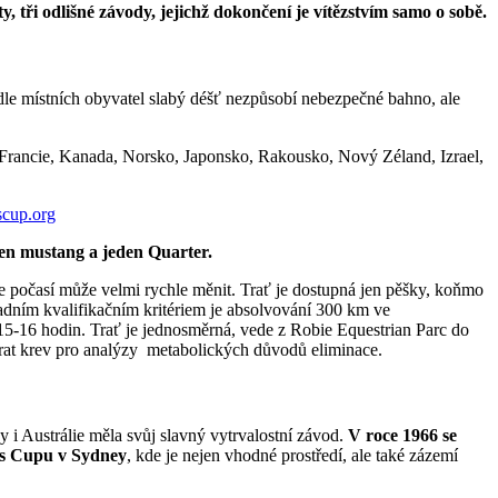
tři odlišné závody, jejichž dokončení je vítězstvím samo o sobě.
odle místních obyvatel slabý déšť nezpůsobí nebezpečné bahno, ale
Francie, Kanada, Norsko, Japonsko, Rakousko, Nový Zéland, Izrael,
cup.org
den mustang a jeden Quarter.
e se počasí může velmi rychle měnit. Trať je dostupná jen pěšky, koňmo
ladním kvalifikačním kritériem je absolvování 300 km ve
 15-16 hodin. Trať je jednosměrná, vede z Robie Equestrian Parc do
írat krev pro analýzy metabolických důvodů eliminace.
y i Austrálie měla svůj slavný vytrvalostní závod.
V roce 1966 se
vis Cupu v Sydney
, kde je nejen vhodné prostředí, ale také zázemí