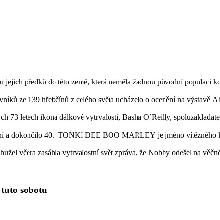
 jejich předků do této země, která neměla žádnou původní populaci koní
vníků ze 139 hřebčínů z celého světa ucházelo o ocenění na výstavě A
h 73 letech ikona dálkové vytrvalosti, Basha O´Reilly, spoluzakladat
koní a dokončilo 40. TONKI DEE BOO MARLEY je jméno vítězného koně
ohužel včera zasáhla vytrvalostní svět zpráva, že Nobby odešel na věčn
 tuto sobotu