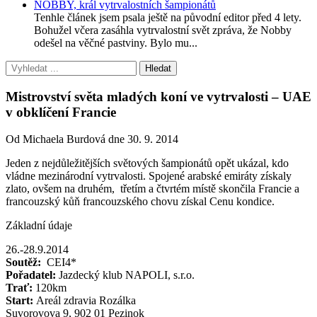
NOBBY, král vytrvalostních šampionátů
Tenhle článek jsem psala ještě na původní editor před 4 lety.
Bohužel včera zasáhla vytrvalostní svět zpráva, že Nobby
odešel na věčné pastviny. Bylo mu...
Mistrovství světa mladých koní ve vytrvalosti – UAE
v obklíčení Francie
Od Michaela Burdová dne 30. 9. 2014
Jeden z nejdůležitějších světových šampionátů opět ukázal, kdo
vládne mezinárodní vytrvalosti. Spojené arabské emiráty získaly
zlato, ovšem na druhém, třetím a čtvrtém místě skončila Francie a
francouzský kůň francouzského chovu získal Cenu kondice.
Základní údaje
26.-28.9.2014
Soutěž:
CEI4*
Pořadatel:
Jazdecký klub NAPOLI, s.r.o.
Trať:
120km
Start:
Areál zdravia Rozálka
Suvorovova 9, 902 01 Pezinok