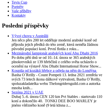
Tevis Cup
Portréty
Vaše příběhy
Kontakty
Poslední příspěvky
Vývoj chovu v Austrálii
Jen něco přes 200 let odděluje moderní arabské koně od
příjezdu jejich předků do této země, která neměla žádnou
původní populaci koní. První flotila z roku...
Mezinárodní šampionát arabských koní Abu Dhabi 2016
Po dobu pěti dnů se od 10.-14. února se 365 arabských
plnokrevníků ze 139 hřebčínů z celého světa ucházelo o
ocenění na výstavě Abu Dhabi International Horse Show...
Koupila od kozáků hřebce a odjela na něm do Londýna
Basha O´Reilly - Count Pompeii 13. ledna 2021 zemřela ve
svých 73 letech ikona dálkové vytrvalosti, Basha O´Reilly,
spoluzakladatelka webu Thelongridersguild.com a autorka
mnoha knih...
Sezóna 2021 v UAE
Dubaj 5.-6. února CEN 120 km Pvt Stables - startovalo 110
koní a dokončilo 40. TONKI DEE BOO MARLEY je
jméno vítězného koně (9 letá klisna z...