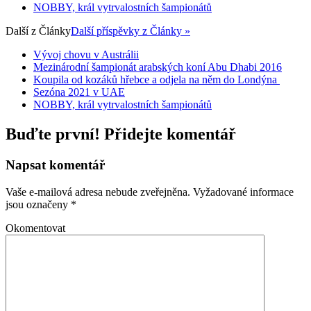
NOBBY, král vytrvalostních šampionátů
Další z
Články
Další příspěvky z Články »
Vývoj chovu v Austrálii
Mezinárodní šampionát arabských koní Abu Dhabi 2016
Koupila od kozáků hřebce a odjela na něm do Londýna
Sezóna 2021 v UAE
NOBBY, král vytrvalostních šampionátů
Buďte první! Přidejte komentář
Napsat komentář
Vaše e-mailová adresa nebude zveřejněna.
Vyžadované informace
jsou označeny
*
Okomentovat