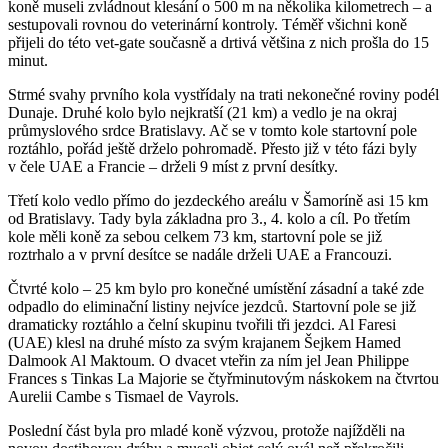
koně museli zvládnout klesání o 500 m na několika kilometrech – a
sestupovali rovnou do veterinární kontroly. Téměř všichni koně
přijeli do této vet-gate současně a drtivá většina z nich prošla do 15
minut.
Strmé svahy prvního kola vystřídaly na trati nekonečné roviny podél
Dunaje. Druhé kolo bylo nejkratší (21 km) a vedlo je na okraj
průmyslového srdce Bratislavy. Ač se v tomto kole startovní pole
roztáhlo, pořád ještě drželo pohromadě. Přesto již v této fázi byly
v čele UAE a Francie – drželi 9 míst z první desítky.
Třetí kolo vedlo přímo do jezdeckého areálu v Šamoríně asi 15 km
od Bratislavy. Tady byla základna pro 3., 4. kolo a cíl. Po třetím
kole měli koně za sebou celkem 73 km, startovní pole se již
roztrhalo a v první desítce se nadále drželi UAE a Francouzi.
Čtvrté kolo – 25 km bylo pro konečné umístění zásadní a také zde
odpadlo do eliminační listiny nejvíce jezdců. Startovní pole se již
dramaticky roztáhlo a čelní skupinu tvořili tři jezdci. Al Faresi
(UAE) klesl na druhé místo za svým krajanem Šejkem Hamed
Dalmook Al Maktoum. O dvacet vteřin za ním jel Jean Philippe
Frances s Tinkas La Majorie se čtyřminutovým náskokem na čtvrtou
Aurelii Cambe s Tismael de Vayrols.
Poslední část byla pro mladé koně výzvou, protože najížděli na