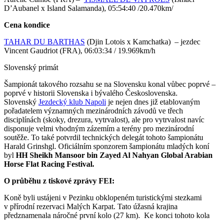
D’Aubanel x Island Salamanda), 05:54:40 /20.470km/
Cena kondice
TAHAR DU BARTHAS
(Djin Lotois x Kamchatka) – jezdec
Vincent Gaudriot (FRA), 06:03:34 / 19.969km/h
Slovenský primát
Šampionát takového rozsahu se na Slovensku konal vůbec poprvé –
poprvé v historii Slovenska i bývalého Československa.
Slovenský
Jezdecký klub Napoli
je nejen dnes již etablovaným
pořadatelem významných mezinárodních závodů ve třech
disciplínách (skoky, drezura, vytrvalost), ale pro vytrvalost navíc
disponuje velmi vhodným zázemím a terény pro mezinárodní
soutěže. To také potvrdil technických delegát tohoto šampionátu
Harald Grinshgl. Oficiálním sponzorem šampionátu mladých koní
byl
HH Sheikh Mansoor bin Zayed Al Nahyan Global Arabian
Horse Flat Racing Festival.
O průběhu z tiskové zprávy FEI:
Koně byli ustájeni v Pezinku obklopeném turistickými stezkami
v přírodní rezervaci Malých Karpat. Tato úžasná krajina
předznamenala náročné první kolo (27 km). Ke konci tohoto kola