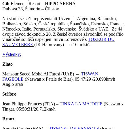
Cíl:
Elements Resort – HIPPO ARENA
Dubová 33, Šamorín – Čilistov
Na startu se sešli reprezentanti 15 zemí – Argentina, Rakousko,
Bulharsko, Srbsko, Česká republika, Španělsko, Estonsko, Francie,
Německo, Itálie, Portugalsko, Slovensko, Švédsko a UAE. Ze 44
dvojic závod dokončilo 20. Z české čtveřice závodníků se podařilo
v náročné soutěži uspět jen Silvii Lorenzové s
TOZEUR DU
SAUVETERRE
(JK Habrovany) na 16. místě.
Výsledky:
Zlato
Mansour Saeed Mohd Al Faresi (UAE) –
TISWAN
FAGEOLE
(Naswan x Fatale de Biar), 05:47:29 /20.893km/h
Anglo-arab
Stříbro
Jean Philippe Frances (FRA) –
TINKA LA MAJORIE
(Naswan x
Tinga), 05:50:31/20.712km/h
Bronz
Aurelie Cambe (FRA) –
TISMAEL DE VAYROLS
(Ismael