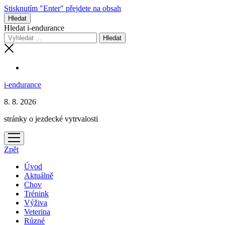
Stisknutím "Enter" přejdete na obsah
Hledat
Hledat i-endurance
i-endurance
8. 8. 2026
stránky o jezdecké vytrvalosti
otevřít
menu
Zpět
Úvod
Aktuálně
Chov
Trénink
Výživa
Veterina
Různé