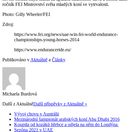
ročník FEI Mistrovství světa mladých koní ve vytrvalosti.
Photo: Gilly Wheeler/FEI
Zdroj:
https://www.fei.org/news/uae-win-fei-world-endurance-
championships-young-horses-2014
https://www.enduranceride.eu/
Publikováno v
Aktuálně
a
Články
Michaela Burdová
Další z
Aktuálně
Další příspěvky z Aktuálně »
Vývoj chovu v Austrálii
Mezinárodní šampionát arabských koní Abu Dhabi 2016
Koupila od kozáků hřebce a odjela na něm do Londýna
Sezóna 2021 v UAE