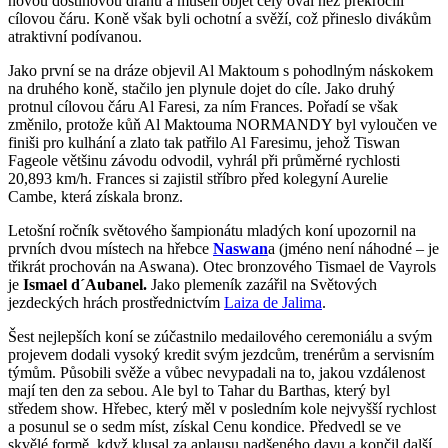
novou dostihovou dráhu a museli objet celý ovál než překročili
cílovou čáru. Koně však byli ochotní a svěží, což přineslo divákům
atraktivní podívanou.
Jako první se na dráze objevil Al Maktoum s pohodlným náskokem
na druhého koně, stačilo jen plynule dojet do cíle. Jako druhý
protnul cílovou čáru Al Faresi, za ním Frances. Pořadí se však
změnilo, protože kůň Al Maktouma NORMANDY byl vyloučen ve
finiši pro kulhání a zlato tak patřilo Al Faresimu, jehož Tiswan
Fageole většinu závodu odvodil, vyhrál při průměrné rychlosti
20,893 km/h. Frances si zajistil stříbro před kolegyní Aurelie
Cambe, která získala bronz.
Letošní ročník světového šampionátu mladých koní upozornil na
prvních dvou místech na hřebce
Naswan
a (jméno není náhodné – je
třikrát prochován na Aswana). Otec bronzového Tismael de Vayrols
je
Ismael d´Aubanel.
Jako plemeník zazářil na Světových
jezdeckých hrách prostřednictvím
Laiza de Jalima
.
Šest nejlepších koní se zúčastnilo medailového ceremoniálu a svým
projevem dodali vysoký kredit svým jezdcům, trenérům a servisním
týmům. Působili svěže a vůbec nevypadali na to, jakou vzdálenost
mají ten den za sebou. Ale byl to Tahar du Barthas, který byl
středem show. Hřebec, který měl v posledním kole nejvyšší rychlost
a posunul se o sedm míst, získal Cenu kondice. Předvedl se ve
skvělé formě, když klusal za aplausu nadšeného davu a končil další