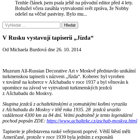
Tenhle článek jsem psala ještě na původní editor před 4 lety.
Bohužel včera zasáhla vytrvalostní svět zpráva, že Nobby
odešel na věčné pastviny. Bylo mu...
V Rusku vystavují tapiserii „Jízda“
Od Michaela Burdová dne 26. 10. 2014
Muzeum All-Russian Decorative Art v Moskvě představilo unikátní
turkmenskou tapiserii s názvem „Jízda“. Koberec byl vyroben
v továrně na koberce v Ašchabadu v roce 1937 a byl věnován k
upomínce na závod ve vytrvalosti turkmenských jezdců
z Ašchabadu do Moskvy.
Skupina jezdců z achaltekinskými a yomutskými koňmi vyrazila
z Ašchabadu do Moskvy v létě roku 1935. 28 jezdců urazilo
vzdálenost 4300 km za 84 dní. Velmi podrobně je tento legendární
pochod popsán ZDE:
https://www.achalteke.cz/aschab-moskva.html
Tapiserie je představena ruské veřejnosti poprvé. Větší štěstí měli
Američané, protože v roce 1939 byla jedním z exponátů