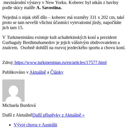
mezinárodní výstavy v New Yorku. Koberec byl utkán z bavlny
podle skicy malíře
A. Savostina.
Nejedná o nijak obří dílo – koberec má rozměry 331 x 202 cm, také
proto se tam nevešli všichni účastníci vytrvalostní jízdy, napočítáte
jich tam 15.
V Turkmenistánu existuje kult achaltekinských koní a prezident
Gurbaguly Berdimuhamedov je jejich vášnivým obdivovatelem a
znalcem. Osobně dohlíží na rozvoj jezdeckého sportu a chovu koní.
Zdroj:
https://www.turkmenistan.ru/en/articles/17577.html
Publikováno v
Aktuálně
a
Články
Michaela Burdová
Další z
Aktuálně
Další příspěvky z Aktuálně »
Vývoj chovu v Austrálii