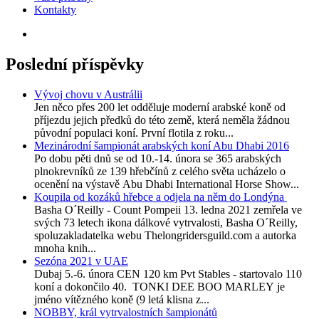
Kontakty
Poslední příspěvky
Vývoj chovu v Austrálii
Jen něco přes 200 let odděluje moderní arabské koně od
příjezdu jejich předků do této země, která neměla žádnou
původní populaci koní. První flotila z roku...
Mezinárodní šampionát arabských koní Abu Dhabi 2016
Po dobu pěti dnů se od 10.-14. února se 365 arabských
plnokrevníků ze 139 hřebčínů z celého světa ucházelo o
ocenění na výstavě Abu Dhabi International Horse Show...
Koupila od kozáků hřebce a odjela na něm do Londýna
Basha O´Reilly - Count Pompeii 13. ledna 2021 zemřela ve
svých 73 letech ikona dálkové vytrvalosti, Basha O´Reilly,
spoluzakladatelka webu Thelongridersguild.com a autorka
mnoha knih...
Sezóna 2021 v UAE
Dubaj 5.-6. února CEN 120 km Pvt Stables - startovalo 110
koní a dokončilo 40. TONKI DEE BOO MARLEY je
jméno vítězného koně (9 letá klisna z...
NOBBY, král vytrvalostních šampionátů