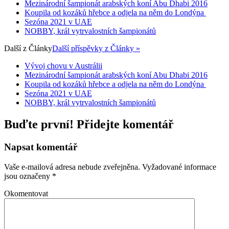
Mezinárodní šampionát arabských koní Abu Dhabi 2016
Koupila od kozáků hřebce a odjela na něm do Londýna
Sezóna 2021 v UAE
NOBBY, král vytrvalostních šampionátů
Další z
Články
Další příspěvky z Články »
Vývoj chovu v Austrálii
Mezinárodní šampionát arabských koní Abu Dhabi 2016
Koupila od kozáků hřebce a odjela na něm do Londýna
Sezóna 2021 v UAE
NOBBY, král vytrvalostních šampionátů
Buďte první! Přidejte komentář
Napsat komentář
Vaše e-mailová adresa nebude zveřejněna.
Vyžadované informace
jsou označeny
*
Okomentovat