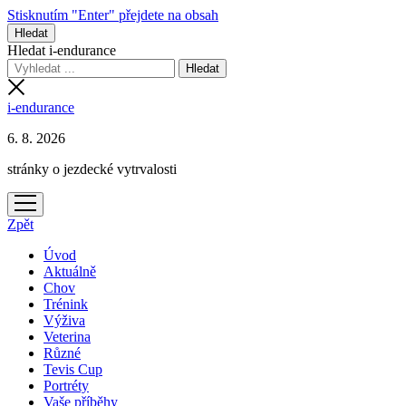
Stisknutím "Enter" přejdete na obsah
Hledat
Hledat i-endurance
i-endurance
6. 8. 2026
stránky o jezdecké vytrvalosti
otevřít
menu
Zpět
Úvod
Aktuálně
Chov
Trénink
Výživa
Veterina
Různé
Tevis Cup
Portréty
Vaše příběhy