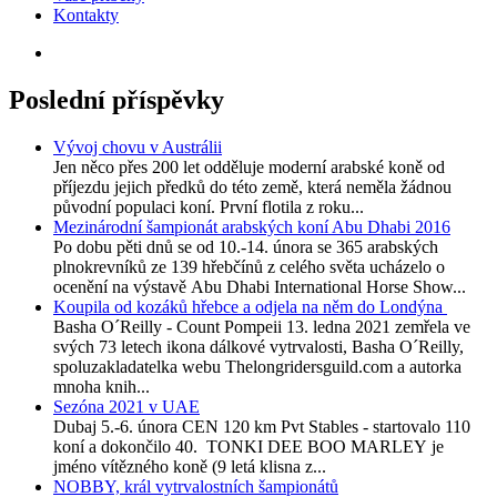
Kontakty
Poslední příspěvky
Vývoj chovu v Austrálii
Jen něco přes 200 let odděluje moderní arabské koně od
příjezdu jejich předků do této země, která neměla žádnou
původní populaci koní. První flotila z roku...
Mezinárodní šampionát arabských koní Abu Dhabi 2016
Po dobu pěti dnů se od 10.-14. února se 365 arabských
plnokrevníků ze 139 hřebčínů z celého světa ucházelo o
ocenění na výstavě Abu Dhabi International Horse Show...
Koupila od kozáků hřebce a odjela na něm do Londýna
Basha O´Reilly - Count Pompeii 13. ledna 2021 zemřela ve
svých 73 letech ikona dálkové vytrvalosti, Basha O´Reilly,
spoluzakladatelka webu Thelongridersguild.com a autorka
mnoha knih...
Sezóna 2021 v UAE
Dubaj 5.-6. února CEN 120 km Pvt Stables - startovalo 110
koní a dokončilo 40. TONKI DEE BOO MARLEY je
jméno vítězného koně (9 letá klisna z...
NOBBY, král vytrvalostních šampionátů