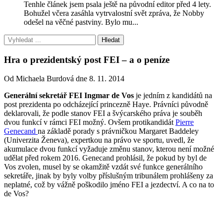
Tenhle článek jsem psala ještě na původní editor před 4 lety.
Bohužel včera zasáhla vytrvalostní svět zpráva, že Nobby
odešel na věčné pastviny. Bylo mu...
Hra o prezidentský post FEI – a o peníze
Od Michaela Burdová dne 8. 11. 2014
Generální sekretář FEI Ingmar de Vos
je jedním z kandidátů na
post prezidenta po odcházející princezně Haye. Právníci původně
deklarovali, že podle stanov FEI a švýcarského práva je souběh
dvou funkcí v rámci FEI možný. Ovšem protikandidát
Pierre
Genecand
na základě porady s právničkou Margaret Baddeley
(Univerzita Ženeva), expertkou na právo ve sportu, uvedl, že
akumulace dvou funkcí vyžaduje změnu stanov, kterou není možné
udělat před rokem 2016. Genecand prohlásil, že pokud by byl de
Vos zvolen, musel by se okamžitě vzdát své funkce generálního
sekretáře, jinak by byly volby příslušným tribunálem prohlášeny za
neplatné, což by vážně poškodilo jméno FEI a jezdectví. A co na to
de Vos?