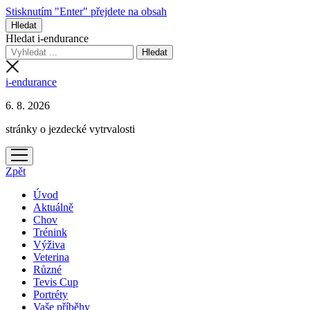
Stisknutím "Enter" přejdete na obsah
Hledat
Hledat i-endurance
i-endurance
6. 8. 2026
stránky o jezdecké vytrvalosti
otevřít
menu
Zpět
Úvod
Aktuálně
Chov
Trénink
Výživa
Veterina
Různé
Tevis Cup
Portréty
Vaše příběhy