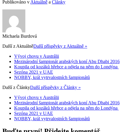
Publikováno v
Aktuálně
a
Články
Michaela Burdová
Další z
Aktuálně
Další příspěvky z Aktuálně »
Vývoj chovu v Austrálii
Mezinárodní šampionát arabských koní Abu Dhabi 2016
Koupila od kozáků hřebce a odjela na něm do Londýna
Sezóna 2021 v UAE
NOBBY, král vytrvalostních šampionátů
Další z
Články
Další příspěvky z Články »
Vývoj chovu v Austrálii
Mezinárodní šampionát arabských koní Abu Dhabi 2016
Koupila od kozáků hřebce a odjela na něm do Londýna
Sezóna 2021 v UAE
NOBBY, král vytrvalostních šampionátů
Buďte první! Přidejte komentář