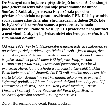
De Vos nyní navrhuje, že v případě úspěchu okamžitě odstoupí
jako generální sekretář a jmenuje prozatímního nástupce.
Současně žádá, aby princezna Haya zůstala po dobu
předávacího období na postu prezidentky FEI. Dále by se mělo
svolat mimořádné generální shromáždění na duben 2015, kde
by byla schválena změna stanov a prezidentství se stalo
placenou funkcí. Podle de Vose „je FEI profesionální organizací
a není vhodné, aby bylo předsednictví otevřeno pouze tě
m, kteří
si to mohou dovolit“.
Od roku 1921, kdy byla Mezinárodní jezdecká federace založena, se
na vážené pozici prezidenta vystřídalo 13 osob – jeden major, dva
generálové, dva plukovníci a zbylí presidenti měli šlechtické tituly.
Nejdéle sloužícím prezidentem FEI byl princ Filip, vévoda
z Edinburgu (1964-1986). Dosavadní prezidentka, jordánská
princezna Haya, je na odchodu a v prosinci v ázerbájdžánském
Baku bude generální shromáždění FEI volit nového prezidenta. Na
startu tohoto „dostihu“ je šest kandidátů, jako první se přihlásil
švýcarský podnikatel Pierre Genecand, dalšími kandidáty jsou Ulf
Helgstrand (Dánsko), John McEwen (Velká Británie), Pierre
Durand (Francie), Javier Revuelta del Peral (Španělsko) a
současný generální sekretář FEI Ingmar de Vos.
Zdroj: Horseandhound.co.uk Pippa Cuckson