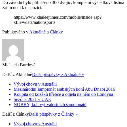
Do závodu bylo přihlášeno 300 dvojic, kompletní výsledková listina
zatím není k dispozici.
https://www.khaleejtimes.com/mobile/inside.asp?
xfile=/data/nationsports
Publikováno v
Aktuálně
a
Články
Michaela Burdová
Další z
Aktuálně
Další příspěvky z Aktuálně »
Vývoj chovu v Austrálii
Mezinárodní šampionát arabských koní Abu Dhabi 2016
Koupila od kozáků hřebce a odjela na něm do Londýna
Sezóna 2021 v UAE
NOBBY, král vytrvalostních šampionátů
Další z
Články
Další příspěvky z Články »
Vývoj chovu v Austrálii