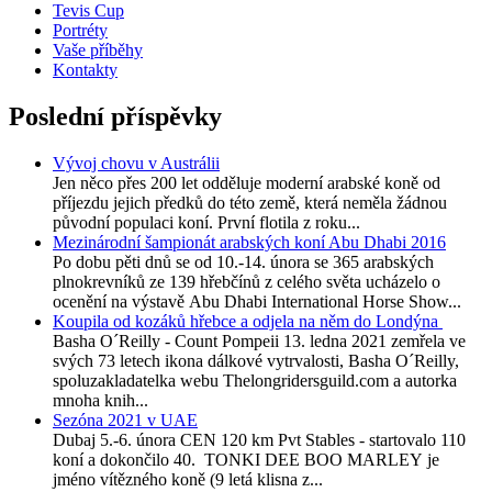
Tevis Cup
Portréty
Vaše příběhy
Kontakty
Poslední příspěvky
Vývoj chovu v Austrálii
Jen něco přes 200 let odděluje moderní arabské koně od
příjezdu jejich předků do této země, která neměla žádnou
původní populaci koní. První flotila z roku...
Mezinárodní šampionát arabských koní Abu Dhabi 2016
Po dobu pěti dnů se od 10.-14. února se 365 arabských
plnokrevníků ze 139 hřebčínů z celého světa ucházelo o
ocenění na výstavě Abu Dhabi International Horse Show...
Koupila od kozáků hřebce a odjela na něm do Londýna
Basha O´Reilly - Count Pompeii 13. ledna 2021 zemřela ve
svých 73 letech ikona dálkové vytrvalosti, Basha O´Reilly,
spoluzakladatelka webu Thelongridersguild.com a autorka
mnoha knih...
Sezóna 2021 v UAE
Dubaj 5.-6. února CEN 120 km Pvt Stables - startovalo 110
koní a dokončilo 40. TONKI DEE BOO MARLEY je
jméno vítězného koně (9 letá klisna z...