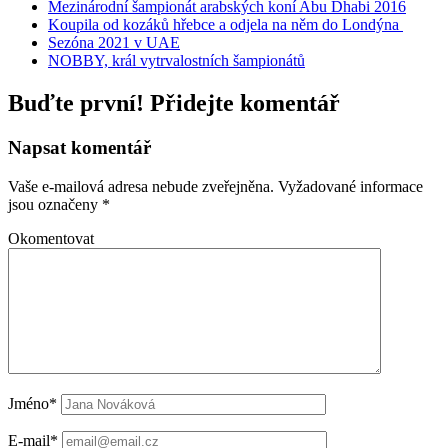
Mezinárodní šampionát arabských koní Abu Dhabi 2016
Koupila od kozáků hřebce a odjela na něm do Londýna
Sezóna 2021 v UAE
NOBBY, král vytrvalostních šampionátů
Buďte první! Přidejte komentář
Napsat komentář
Vaše e-mailová adresa nebude zveřejněna.
Vyžadované informace
jsou označeny
*
Okomentovat
Jméno*
E-mail*