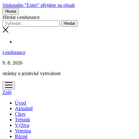
Stisknutím "Enter" přejdete na obsah
Hledat
Hledat i-endurance
i-endurance
9. 8. 2026
stránky o jezdecké vytrvalosti
otevřít
menu
Zpět
Úvod
Aktuálně
Chov
Trénink
Výživa
Veterina
Různé