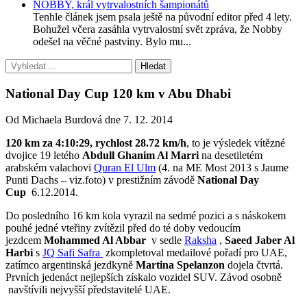
NOBBY, král vytrvalostních šampionátů
Tenhle článek jsem psala ještě na původní editor před 4 lety.
Bohužel včera zasáhla vytrvalostní svět zpráva, že Nobby
odešel na věčné pastviny. Bylo mu...
National Day Cup 120 km v Abu Dhabi
Od Michaela Burdová dne 7. 12. 2014
120 km za 4:10:29, rychlost 28.72 km/h
, to je výsledek vítězné
dvojice 19 letého
Abdull Ghanim Al Marri
na desetiletém
arabském valachovi
Quran El Ulm
(4. na ME Most 2013 s Jaume
Punti Dachs – viz.foto) v prestižním závodě
National Day
Cup
6.12.2014.
Do posledního 16 km kola vyrazil na sedmé pozici a s náskokem
pouhé jedné vteřiny zvítězil před do té doby vedoucím
jezdcem
Mohammed Al Abbar
v sedle
Raksha
,
Saeed Jaber Al
Harbi
s
JQ Safi Safra
zkompletoval medailové pořadí pro UAE,
zatímco argentinská jezdkyně
Martina Spelanzon
dojela čtvrtá.
Prvních jedenáct nejlepších získalo vozidel SUV. Závod osobně
navštívili nejvyšší představitelé UAE.