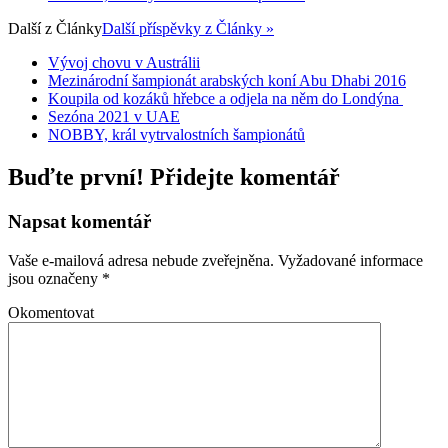
Další z
Články
Další příspěvky z Články »
Vývoj chovu v Austrálii
Mezinárodní šampionát arabských koní Abu Dhabi 2016
Koupila od kozáků hřebce a odjela na něm do Londýna
Sezóna 2021 v UAE
NOBBY, král vytrvalostních šampionátů
Buďte první! Přidejte komentář
Napsat komentář
Vaše e-mailová adresa nebude zveřejněna.
Vyžadované informace
jsou označeny
*
Okomentovat