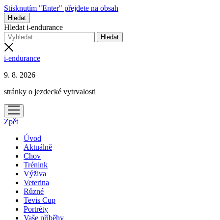
Stisknutím "Enter" přejdete na obsah
Hledat
Hledat i-endurance
i-endurance
9. 8. 2026
stránky o jezdecké vytrvalosti
otevřít
menu
Zpět
Úvod
Aktuálně
Chov
Trénink
Výživa
Veterina
Různé
Tevis Cup
Portréty
Vaše příběhy