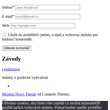
Jméno*
E-mail*
Web
Uložit do prohlížeče jméno, e-mail a webovou stránku pro
budoucí komentáře.
Závody
i-endurance
stránky o jezdecké vytrvalosti
Mission News Theme
od Compete Themes.
Posun
Užíváme cookies, abychom vám zajistili co možná nejsnadnější
nahoru
použití našich webových stránek. Pokud budete nadále prohlížet