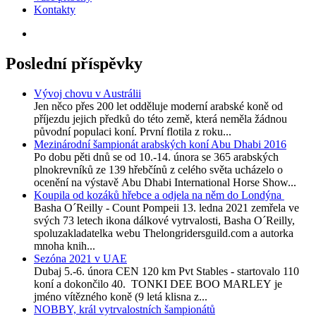
Kontakty
Poslední příspěvky
Vývoj chovu v Austrálii
Jen něco přes 200 let odděluje moderní arabské koně od
příjezdu jejich předků do této země, která neměla žádnou
původní populaci koní. První flotila z roku...
Mezinárodní šampionát arabských koní Abu Dhabi 2016
Po dobu pěti dnů se od 10.-14. února se 365 arabských
plnokrevníků ze 139 hřebčínů z celého světa ucházelo o
ocenění na výstavě Abu Dhabi International Horse Show...
Koupila od kozáků hřebce a odjela na něm do Londýna
Basha O´Reilly - Count Pompeii 13. ledna 2021 zemřela ve
svých 73 letech ikona dálkové vytrvalosti, Basha O´Reilly,
spoluzakladatelka webu Thelongridersguild.com a autorka
mnoha knih...
Sezóna 2021 v UAE
Dubaj 5.-6. února CEN 120 km Pvt Stables - startovalo 110
koní a dokončilo 40. TONKI DEE BOO MARLEY je
jméno vítězného koně (9 letá klisna z...
NOBBY, král vytrvalostních šampionátů