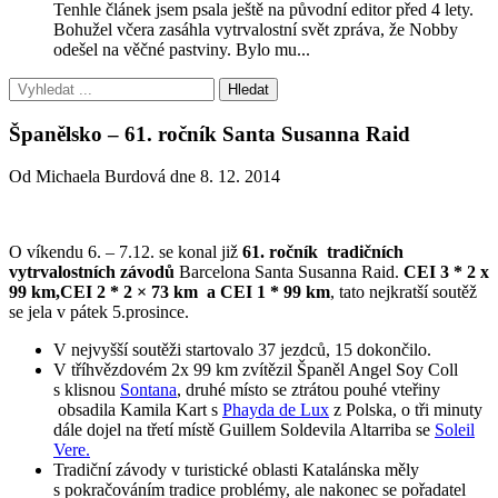
Tenhle článek jsem psala ještě na původní editor před 4 lety.
Bohužel včera zasáhla vytrvalostní svět zpráva, že Nobby
odešel na věčné pastviny. Bylo mu...
Španělsko – 61. ročník Santa Susanna Raid
Od Michaela Burdová dne 8. 12. 2014
O víkendu 6. – 7.12. se konal již
61. ročník tradičních
vytrvalostních závodů
Barcelona Santa Susanna Raid.
CEI 3 * 2 x
99 km,CEI 2 * 2 × 73 km a CEI 1 * 99 km
, tato nejkratší soutěž
se jela v pátek 5.prosince.
V nejvyšší soutěži startovalo 37 jezdců, 15 dokončilo.
V tříhvězdovém 2x 99 km zvítězil Španěl Angel Soy Coll
s klisnou
Sontana
, druhé místo se ztrátou pouhé vteřiny
obsadila Kamila Kart s
Phayda de Lux
z Polska, o tři minuty
dále dojel na třetí místě Guillem Soldevila Altarriba se
Soleil
Vere.
Tradiční závody v turistické oblasti Katalánska měly
s pokračováním tradice problémy, ale nakonec se pořadatel