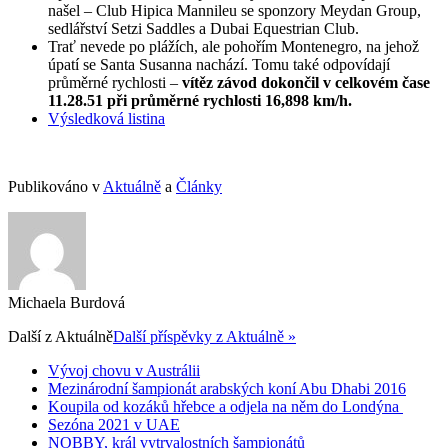
našel – Club Hipica Mannileu se sponzory Meydan Group,
sedlářství Setzi Saddles a Dubai Equestrian Club.
Trať nevede po plážích, ale pohořím Montenegro, na jehož
úpatí se Santa Susanna nachází. Tomu také odpovídají
průměrné rychlosti –
vítěz závod dokončil v celkovém čase
11.28.51 při průměrné rychlosti 16,898 km/h.
Výsledková listina
Publikováno v
Aktuálně
a
Články
Michaela Burdová
Další z
Aktuálně
Další příspěvky z Aktuálně »
Vývoj chovu v Austrálii
Mezinárodní šampionát arabských koní Abu Dhabi 2016
Koupila od kozáků hřebce a odjela na něm do Londýna
Sezóna 2021 v UAE
NOBBY, král vytrvalostních šampionátů