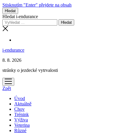
Stisknutím "Enter" přejdete na obsah
Hledat
Hledat i-endurance
i-endurance
8. 8. 2026
stránky o jezdecké vytrvalosti
otevřít
menu
Zpět
Úvod
Aktuálně
Chov
Trénink
Výživa
Veterina
Různé