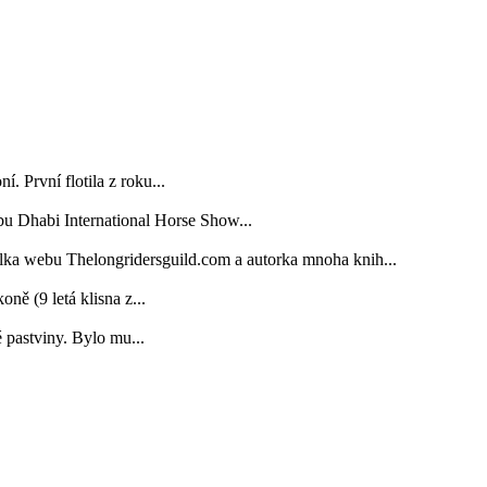
. První flotila z roku...
bu Dhabi International Horse Show...
elka webu Thelongridersguild.com a autorka mnoha knih...
 (9 letá klisna z...
é pastviny. Bylo mu...