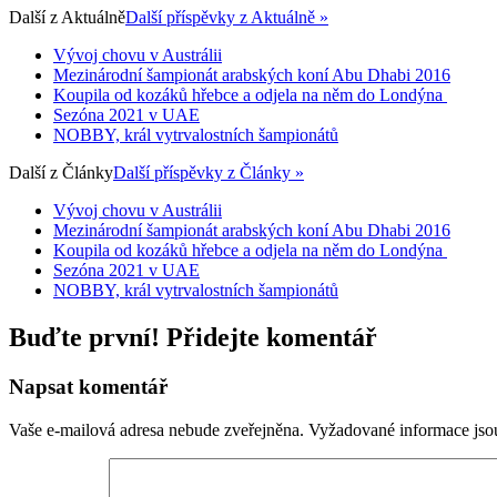
Další z
Aktuálně
Další příspěvky z Aktuálně »
Vývoj chovu v Austrálii
Mezinárodní šampionát arabských koní Abu Dhabi 2016
Koupila od kozáků hřebce a odjela na něm do Londýna
Sezóna 2021 v UAE
NOBBY, král vytrvalostních šampionátů
Další z
Články
Další příspěvky z Články »
Vývoj chovu v Austrálii
Mezinárodní šampionát arabských koní Abu Dhabi 2016
Koupila od kozáků hřebce a odjela na něm do Londýna
Sezóna 2021 v UAE
NOBBY, král vytrvalostních šampionátů
Buďte první! Přidejte komentář
Napsat komentář
Vaše e-mailová adresa nebude zveřejněna.
Vyžadované informace js