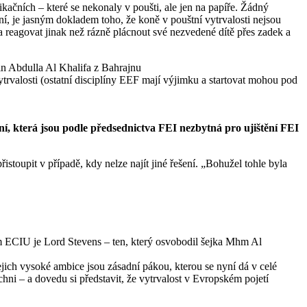
ačních – které se nekonaly v poušti, ale jen na papíře. Žádný
koní, je jasným dokladem toho, že koně v pouštní vytrvalosti nejsou
eagovat jinak než rázně plácnout své nezvedené dítě přes zadek a
Bin Abdulla Al Khalifa z Bahrajnu
rvalosti (ostatní disciplíny EEF mají výjimku a startovat mohou pod
í, která jsou podle předsednictva FEI nezbytná pro ujištění FEI
istoupit v případě, kdy nelze najít jiné řešení. „Bohužel tohle byla
em ECIU je Lord Stevens – ten, který osvobodil šejka Mhm Al
jich vysoké ambice jsou zásadní pákou, kterou se nyní dá v celé
chni – a dovedu si představit, že vytrvalost v Evropském pojetí