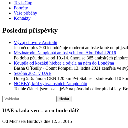
Tevis Cup
Portréty
Vaše příběhy
Kontakty
Poslední příspěvky
Vývoj chovu v Austrálii
Jen něco přes 200 let odděluje moderní arabské koně od příjezdu
Mezinárodní šampionát arabských koní Abu Dhabi 2016
Po dobu pěti dnů se od 10.-14. února se 365 arabských plnokre
Koupila od kozáků hřebce a odjela na něm do Londýna
Basha O´Reilly - Count Pompeii 13. ledna 2021 zemřela ve svýc
Sezóna 2021 v UAE
Dubaj 5.-6. února CEN 120 km Pvt Stables - startovalo 110 
NOBBY, král vytrvalostních šampionátů
Tenhle článek jsem psala ještě na původní editor před 4 lety. B
UAE z kola ven – a co bude dál?
Od Michaela Burdová dne 12. 3. 2015