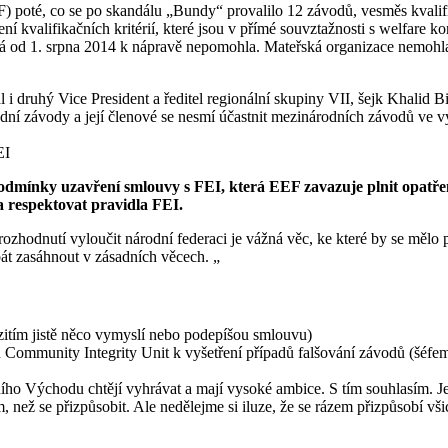
poté, co se po skandálu „Bundy“ provalilo 12 závodů, vesměs kvalifik
ení kvalifikačních kritérií, které jsou v přímé souvztažnosti s welfare 
 od 1. srpna 2014 k nápravě nepomohla. Mateřská organizace nemohla r
 i druhý Vice President a ředitel regionální skupiny VII, šejk Khalid 
í závody a její členové se nesmí účastnit mezinárodních závodů ve vyt
EI
odmínky uzavření smlouvy s FEI, která EEF zavazuje plnit opatřen
a respektovat pravidla FEI.
ozhodnutí vyloučit národní federaci je vážná věc, ke které by se mělo př
át zasáhnout v zásadních věcech. „
zitím jistě něco vymyslí nebo podepíšou smlouvu)
n Community Integrity Unit k vyšetření případů falšování závodů (šéf
ního Východu chtějí vyhrávat a mají vysoké ambice. S tím souhlasím. Je
 než se přizpůsobit. Ale nedělejme si iluze, že se rázem přizpůsobí vši