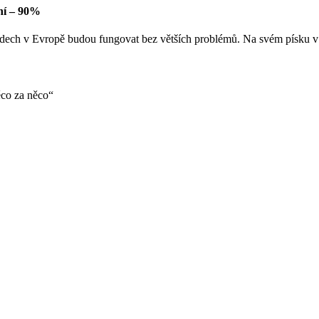
ení – 90%
ávodech v Evropě budou fungovat bez větších problémů. Na svém písk
něco za něco“