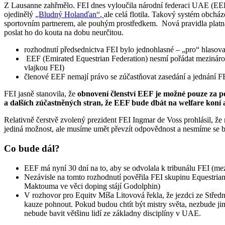
Z Lausanne zahřmělo. FEI dnes vyloučila národní federaci UAE (EEF) 
ojedinělý
„Bludný Holanďan“
,
ale celá flotila. Takový systém obcház
sportovním partnerem, ale pouhým prostředkem. Nová pravidla platná
poslat ho do kouta na dobu neurčitou.
rozhodnutí předsednictva FEI bylo jednohlasné – „pro“ hlasoval
EEF (Emirated Equestrian Federation) nesmí pořádat mezinárodn
vlajkou FEI)
členové EEF nemají právo se zúčastňovat zasedání a jednání F
FEI jasně stanovila, že
obnovení členství EEF je možné pouze za p
a dalších zúčastněných stran, že EEF bude dbát na welfare koní 
Relativně čerstvě zvolený prezident FEI Ingmar de Voss prohlásil, že r
jediná možnost, ale musíme umět převzít odpovědnost a nesmíme se b
Co bude dál?
EEF má nyní 30 dní na to, aby se odvolala k tribunálu FEI (me
Nezávisle na tomto rozhodnutí pověřila FEI skupinu Equestria
Maktouma ve věci doping stájí Godolphin)
V rozhovor pro Equitv Míša Litovová řekla, že jezdci ze Střed
kauze pohnout. Pokud budou chtít být mistry světa, nezbude jim,
nebude bavit většinu lidí ze základny disciplíny v UAE.