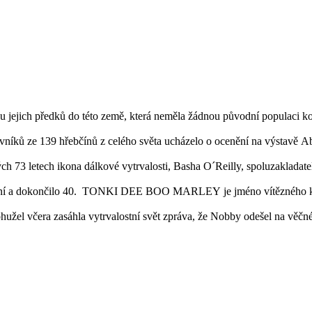
 jejich předků do této země, která neměla žádnou původní populaci koní
vníků ze 139 hřebčínů z celého světa ucházelo o ocenění na výstavě A
h 73 letech ikona dálkové vytrvalosti, Basha O´Reilly, spoluzakladat
koní a dokončilo 40. TONKI DEE BOO MARLEY je jméno vítězného koně
ohužel včera zasáhla vytrvalostní svět zpráva, že Nobby odešel na věčn