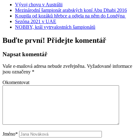
Vývoj chovu v Austrálii
Mezinárodní šampionát arabských koní Abu Dhabi 2016
Koupila od kozáků hřebce a odjela na něm do Londýna
Sezóna 2021 v UAE
NOBBY, král vytrvalostních šampionátů
Buďte první! Přidejte komentář
Napsat komentář
Vaše e-mailová adresa nebude zveřejněna.
Vyžadované informace
jsou označeny
*
Okomentovat
Jméno*