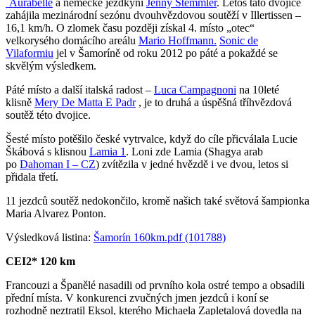
´Aurabelle
a německé jezdkyni
Jenny Stemmler
. Letos tato dvojice
zahájila mezinárodní sezónu dvouhvězdovou soutěží v Illertissen –
16,1 km/h. O zlomek času později získal 4. místo „otec“
velkorysého domácího areálu
Mario Hoffmann.
Sonic de
Vilaformiu
jel v Šamoríně od roku 2012 po páté a pokaždé se
skvělým výsledkem.
Páté místo a další italská radost –
Luca Campagnoni
na 10leté
klisně
Mery De Matta E Padr
, je to druhá a úspěšná tříhvězdová
soutěž této dvojice.
Šesté místo potěšilo české vytrvalce, když do cíle přicválala Lucie
Škábová s klisnou
Lamia 1
. Loni zde Lamia (Shagya arab
po
Dahoman I – CZ
) zvítězila v jedné hvězdě i ve dvou, letos si
přidala třetí.
11 jezdců soutěž nedokončilo, kromě našich také světová šampionka
Maria Alvarez Ponton.
Výsledková listina:
Šamorín 160km.pdf (101788)
CEI2* 120 km
Francouzi a Španělé nasadili od prvního kola ostré tempo a obsadili
přední místa. V konkurenci zvučných jmen jezdců i koní se
rozhodně neztratil Eksol, kterého Michaela Zapletalová dovedla na