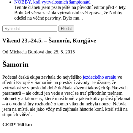
NOBBY, král vytrvalostních šampionátů
Tenhle článek jsem psala ještě na původní editor před 4 lety.
Bohužel včera zasáhla vytrvalostní svět zpráva, že Nobby
odešel na věčné pastviny. Bylo mu...
Víkend 23.-24.5. – Šamorín, Kurgjäve
Od Michaela Burdová dne 25. 5. 2015
Šamorín
Početná česká ekipa zavítala do největšího
jezdeckého areálu
ve
střední Evropě v Šamoríně na prestižní závody. Je úžasné, že
vytrvalost se v poslední době dočkala zázemí takových špičkových
parametrů – ale odtud jen vede a vrací se trať přírodním terénem,
kilometry a kilometry, které musí koně v jakémkoliv počasí překonat
– a o vodu shůry rozhodně o tomto víkendu nebyla nouze. Nebyla
jsem na místě, ale jako vždy mě zajímala historie koní, kteří stáli na
stupních vítězů.
CEI3* 160 km