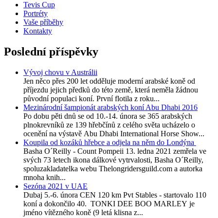
Tevis Cup
Portréty
Vaše příběhy
Kontakty
Poslední příspěvky
Vývoj chovu v Austrálii
Jen něco přes 200 let odděluje moderní arabské koně od
příjezdu jejich předků do této země, která neměla žádnou
původní populaci koní. První flotila z roku...
Mezinárodní šampionát arabských koní Abu Dhabi 2016
Po dobu pěti dnů se od 10.-14. února se 365 arabských
plnokrevníků ze 139 hřebčínů z celého světa ucházelo o
ocenění na výstavě Abu Dhabi International Horse Show...
Koupila od kozáků hřebce a odjela na něm do Londýna
Basha O´Reilly - Count Pompeii 13. ledna 2021 zemřela ve
svých 73 letech ikona dálkové vytrvalosti, Basha O´Reilly,
spoluzakladatelka webu Thelongridersguild.com a autorka
mnoha knih...
Sezóna 2021 v UAE
Dubaj 5.-6. února CEN 120 km Pvt Stables - startovalo 110
koní a dokončilo 40. TONKI DEE BOO MARLEY je
jméno vítězného koně (9 letá klisna z...