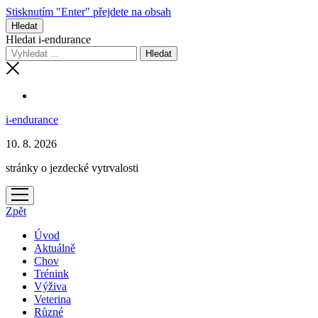
Stisknutím "Enter" přejdete na obsah
Hledat
Hledat i-endurance
i-endurance
10. 8. 2026
stránky o jezdecké vytrvalosti
otevřít
menu
Zpět
Úvod
Aktuálně
Chov
Trénink
Výživa
Veterina
Různé