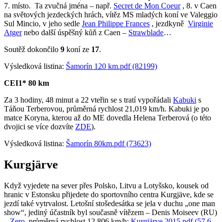
7. místo. Ta zvučná jména – např.
Secret de Mon Coeur
, 8. v Caen
na světových jezdeckých hrách, vítěz MS mladých koní ve Valeggio
Sul Mincio, v jeho sedle
Jean Philippe Frances
, jezdkyně
Virginie
Atger
nebo další úspěšný kůň z Caen –
Strawblade
…
Soutěž dokončilo
9
koní ze
17
.
Výsledková listina:
Šamorín 120 km.pdf (82199)
CEI1* 80 km
Za 3 hodiny, 48 minut a 22 vteřin se s tratí vypořádali
Kabuki
s
Táňou Terberovou, průměrná rychlost 21,019 km/h. Kabuki je po
matce Koryna, kterou až do ME dovedla Helena Terberová (o této
dvojici se více dozvíte
ZDE
).
Výsledková listina:
Šamorín 80km.pdf (73623)
Kurgjärve
Když vyjedete na sever přes Polsko, Litvu a Lotyšsko, kousek od
hranic v Estonsku přijedete do sportovního centra Kurgjäve, kde se
jezdí také vytrvalost. Letošní stošedesátka se jela v duchu „one man
show“, jediný účastník byl současně vítězem – Denis Moiseev (RU)
–
Zero
, průměrná rychlost 12,806 km/h:
Kurgjärve 2015.pdf (57,6