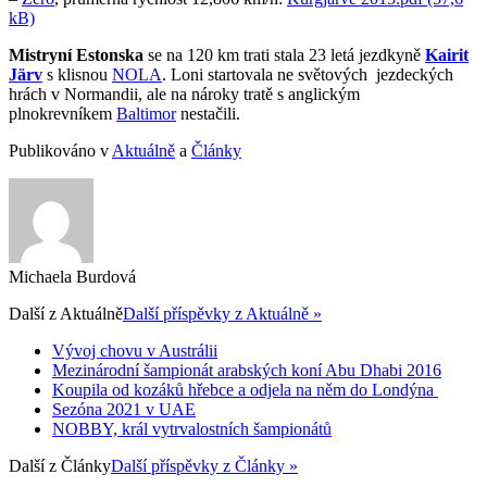
kB)
Mistryní Estonska
se na 120 km trati stala 23 letá jezdkyně
Kairit
Järv
s klisnou
NOLA
. Loni startovala ne světových jezdeckých
hrách v Normandii, ale na nároky tratě s anglickým
plnokrevníkem
Baltimor
nestačili.
Publikováno v
Aktuálně
a
Články
Michaela Burdová
Další z
Aktuálně
Další příspěvky z Aktuálně »
Vývoj chovu v Austrálii
Mezinárodní šampionát arabských koní Abu Dhabi 2016
Koupila od kozáků hřebce a odjela na něm do Londýna
Sezóna 2021 v UAE
NOBBY, král vytrvalostních šampionátů
Další z
Články
Další příspěvky z Články »