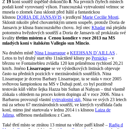
Z
19
koní soutěž úspěšně dokončilo
8
. Na prvních čtyřech místech
podali koně vyrovnaný výkon. Francouzská vytrvalostní velmoc se
musela o zlomek času sklonit před Itálií a fantastickou
klisnou
DORIA DE JANSAVIS
s jezdkyní
Marie Cecilie Mosti
.
Sklonit nikoliv před chovatelským umem soupeře, protože Doria de
Jansavis je klisna francouzského chovu. Její otec
Khadar
má plejádu
potomstva hvězdových soutěží a Doria de Jansavis už prokázala své
kvality
třetím místem a Cenou kondice v roce 2013 na MS
mladých koní v italském Vallegio sun Mincio
.
Na druhém místě
Nina Lissarraque
a
KEEHSAN D´AILLAS
.
Letos to byl druhý start této 11náctileté klisny po
Persicko
– v
březnu ve Fontainebleu zvládla 120 km průměrnou rychlostí 20,21
km/h. Jméno
Lissarraque
se ve výsledkových listinách objevuje
často na předních pozicích v mezinárodních soutěžích. Nina
Lissarraque je dcerou Barbary Lissarraque, ta se stala v roce 2005
světovou šampionkou na MS v Dubaji poté, co byl pozitivně
testován kůň vítěze šejka Hazza bin Sultan al Nahyan – titul vlastně
získala s ohledem na proces kolem dopingu až v roce 2006. Nina s
Barbarou provozují vlastní
vytrvalostní stáj.
Nina ve svých 23 letech
má za sebou 67 mezinárodních soutěží, ve kterých vystřídala čadu
koní, mimo jiné startovala v lednu 2014 i s klisnou
Laiza de
Jalima,
stříbrnou medailistkou z Caen.
Také třetí místo se ztrátou 13 minut na vítěze patří klisně –
Radja d