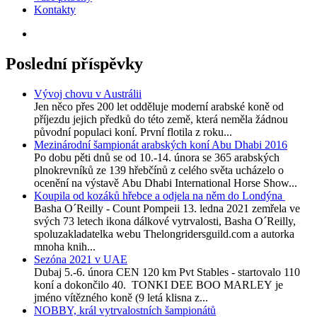
Kontakty
Poslední příspěvky
Vývoj chovu v Austrálii
Jen něco přes 200 let odděluje moderní arabské koně od
příjezdu jejich předků do této země, která neměla žádnou
původní populaci koní. První flotila z roku...
Mezinárodní šampionát arabských koní Abu Dhabi 2016
Po dobu pěti dnů se od 10.-14. února se 365 arabských
plnokrevníků ze 139 hřebčínů z celého světa ucházelo o
ocenění na výstavě Abu Dhabi International Horse Show...
Koupila od kozáků hřebce a odjela na něm do Londýna
Basha O´Reilly - Count Pompeii 13. ledna 2021 zemřela ve
svých 73 letech ikona dálkové vytrvalosti, Basha O´Reilly,
spoluzakladatelka webu Thelongridersguild.com a autorka
mnoha knih...
Sezóna 2021 v UAE
Dubaj 5.-6. února CEN 120 km Pvt Stables - startovalo 110
koní a dokončilo 40. TONKI DEE BOO MARLEY je
jméno vítězného koně (9 letá klisna z...
NOBBY, král vytrvalostních šampionátů