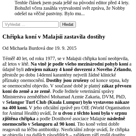
Tenhle článek jsem psala ještě na původní editor před 4 lety.
Bohužel včera zasáhla vytrvalostní svět zpráva, že Nobby
odešel na věčné pastviny. Bylo mu...
Chřipka koní v Malajsii zastavila dostihy
Od Michaela Burdová dne 19. 9. 2015
Téměř 40 let, od roku 1977, se v Malajsii chřipka koní neobjevila,
až letos v létě.
Na vině je podle všeho mezinárodní pohyb koní
a
údajně byli
zdrojem nákazy 4 koně dovezení z Nového Zélandu
,
přestože po dobu 14denní karantény nejveili žádné klinické
příznaky onemocnění.
Dostihy jsou zrušeny
od konce srpna, kdy
se onemocnění objevilo. V současné době je platný
zákaz převozu
koní do země a ze země
. Podle ředitele veterinární správy
Ministerstva zemědělství Mohamad Azmie Zakaria, DVM, PhD,
v
Selangor Turf Club (Kuala Lumpur)
bylo vystaveno nákaze
na 400 koní.
V jeho oficiální zprávě pro OIE (World Organisation
for Animal Health) uvádí, že
u dvou z těchto koní byla v srpnu
zjištěna chřipka
a podle Dostihové asociace Malajsie
následně
onemocnělo v Selangoru až 90 koní
. Tito koně velmi dobře
reagovali na léčbu antibiotiky. Neoficiální zdroje uvádí, že chřipka
se objevila i na dalších závodištích – zařátkem září zrušil dostihy