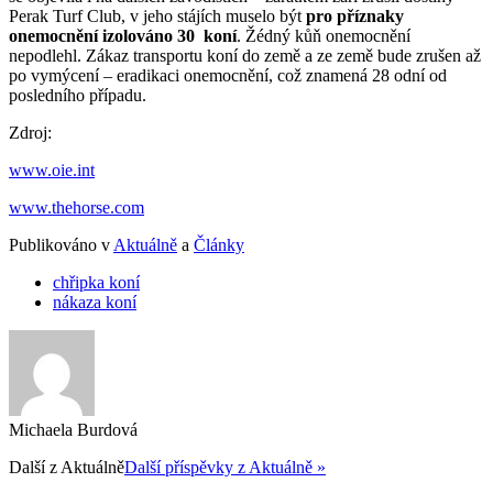
Perak Turf Club, v jeho stájích muselo být
pro příznaky
onemocnění izolováno 30 koní
. Žédný kůň onemocnění
nepodlehl. Zákaz transportu koní do země a ze země bude zrušen až
po vymýcení – eradikaci onemocnění, což znamená 28 odní od
posledního případu.
Zdroj:
www.oie.int
www.thehorse.com
Publikováno v
Aktuálně
a
Články
chřipka koní
nákaza koní
Michaela Burdová
Další z
Aktuálně
Další příspěvky z Aktuálně »