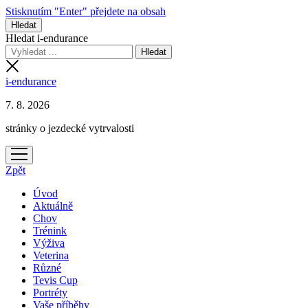
Stisknutím "Enter" přejdete na obsah
Hledat
Hledat i-endurance
i-endurance
7. 8. 2026
stránky o jezdecké vytrvalosti
otevřít
menu
Zpět
Úvod
Aktuálně
Chov
Trénink
Výživa
Veterina
Různé
Tevis Cup
Portréty
Vaše příběhy