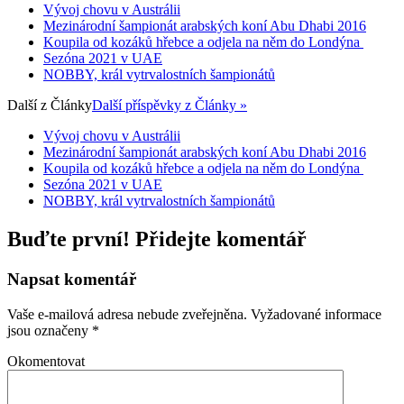
Vývoj chovu v Austrálii
Mezinárodní šampionát arabských koní Abu Dhabi 2016
Koupila od kozáků hřebce a odjela na něm do Londýna
Sezóna 2021 v UAE
NOBBY, král vytrvalostních šampionátů
Další z
Články
Další příspěvky z Články »
Vývoj chovu v Austrálii
Mezinárodní šampionát arabských koní Abu Dhabi 2016
Koupila od kozáků hřebce a odjela na něm do Londýna
Sezóna 2021 v UAE
NOBBY, král vytrvalostních šampionátů
Buďte první! Přidejte komentář
Napsat komentář
Vaše e-mailová adresa nebude zveřejněna.
Vyžadované informace
jsou označeny
*
Okomentovat