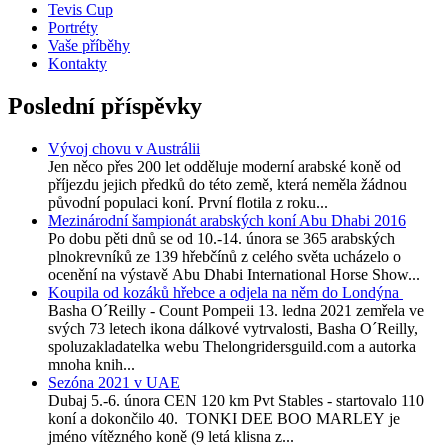
Tevis Cup
Portréty
Vaše příběhy
Kontakty
Poslední příspěvky
Vývoj chovu v Austrálii
Jen něco přes 200 let odděluje moderní arabské koně od
příjezdu jejich předků do této země, která neměla žádnou
původní populaci koní. První flotila z roku...
Mezinárodní šampionát arabských koní Abu Dhabi 2016
Po dobu pěti dnů se od 10.-14. února se 365 arabských
plnokrevníků ze 139 hřebčínů z celého světa ucházelo o
ocenění na výstavě Abu Dhabi International Horse Show...
Koupila od kozáků hřebce a odjela na něm do Londýna
Basha O´Reilly - Count Pompeii 13. ledna 2021 zemřela ve
svých 73 letech ikona dálkové vytrvalosti, Basha O´Reilly,
spoluzakladatelka webu Thelongridersguild.com a autorka
mnoha knih...
Sezóna 2021 v UAE
Dubaj 5.-6. února CEN 120 km Pvt Stables - startovalo 110
koní a dokončilo 40. TONKI DEE BOO MARLEY je
jméno vítězného koně (9 letá klisna z...