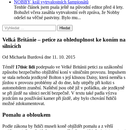
NOBBY, král vytrvalostních šampionátů
Tenhle článek jsem psala ještě na původní editor před 4 lety.
Bohužel včera zasáhla vytrvalostní svět zpráva, že Nobby
odešel na věčné pastviny. Bylo mu...
Velká Británie – petice za ohleduplnost ke koním na
silnicích
Od Michaela Burdová dne 11. 10. 2015
Téměř
17tisíc lidí
podepsalo ve Velké Británii petici za uzákonění
způsobu bezpečného objíždění koní v silničním provozu. Impulsem
se stala nehoda jezdkyně Bolton s její klisnou Daisy, která neměla s
jízdou v provozu problémy až do dne, kdy utrpěly při kolizi s
automobilem zranění. Naštěstí jsou obě již v pořádku, ale jezdkyně
se při jízdě na silnici necítí bezpečně. V textu také padla výzva
jezdcům na používání kamer při jízdě, aby bylo chování řidičů
možné zdokumentovat.
Pomalu a obloukem
Podle zákona by řidiči museli koně objíždět pomalu a z větší