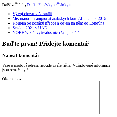
Další z
Články
Další příspěvky z Články »
Vývoj chovu v Austrálii
Mezinárodní šampionát arabských koní Abu Dhabi 2016
Koupila od kozáků hřebce a odjela na něm do Londýna
Sezóna 2021 v UAE
NOBBY, král vytrvalostních šampionátů
Buďte první! Přidejte komentář
Napsat komentář
Vaše e-mailová adresa nebude zveřejněna.
Vyžadované informace
jsou označeny
*
Okomentovat