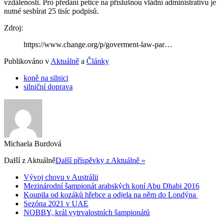
vzdálenosti. Pro předání petice na příslušnou vládní administrativu je
nutné sesbírat 25 tisíc podpisů.
Zdroj:
https://www.change.org/p/goverment-law-par…
Publikováno v
Aktuálně
a
Články
koně na silnici
silniční doprava
Michaela Burdová
Další z
Aktuálně
Další příspěvky z Aktuálně »
Vývoj chovu v Austrálii
Mezinárodní šampionát arabských koní Abu Dhabi 2016
Koupila od kozáků hřebce a odjela na něm do Londýna
Sezóna 2021 v UAE
NOBBY, král vytrvalostních šampionátů