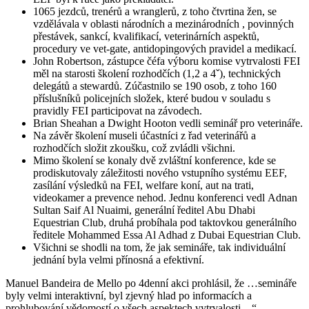
1065 jezdců, trenérů a wranglerů, z toho čtvrtina žen, se
vzdělávala v oblasti národních a mezinárodních , povinných
přestávek, sankcí, kvalifikací, veterinárních aspektů,
procedury ve vet-gate, antidopingových pravidel a medikací.
John Robertson, zástupce čéfa výboru komise vytrvalosti FEI
měl na starosti školení rozhodčích (1,2 a 4ˇ), technických
delegátů a stewardů. Zúčastnilo se 190 osob, z toho 160
příslušníků policejních složek, které budou v souladu s
pravidly FEI participovat na závodech.
Brian Sheahan a Dwight Hooton vedli seminář pro veterináře.
Na závěr školení museli účastníci z řad veterinářů a
rozhodčích složit zkoušku, což zvládli všichni.
Mimo školení se konaly dvě zvláštní konference, kde se
prodiskutovaly záležitosti nového vstupního systému EEF,
zasílání výsledků na FEI, welfare koní, aut na trati,
videokamer a prevence nehod. Jednu konferenci vedl Adnan
Sultan Saif Al Nuaimi, generální ředitel Abu Dhabi
Equestrian Club, druhá probíhala pod taktovkou generálního
ředitele Mohammed Essa Al Adhad z Dubai Equestrian Club.
Všichni se shodli na tom, že jak semináře, tak individuální
jednání byla velmi přínosná a efektivní.
Manuel Bandeira de Mello po 4denní akci prohlásil, že …semináře
byly velmi interaktivní, byl zjevný hlad po informacích a
prohlubování vědomostí o všech aspektech vytrvalosti…“