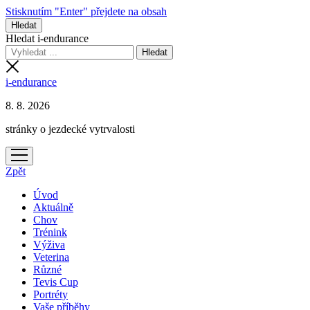
Stisknutím "Enter" přejdete na obsah
Hledat
Hledat i-endurance
i-endurance
8. 8. 2026
stránky o jezdecké vytrvalosti
otevřít
menu
Zpět
Úvod
Aktuálně
Chov
Trénink
Výživa
Veterina
Různé
Tevis Cup
Portréty
Vaše příběhy