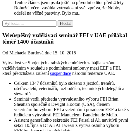
Tenhle článek jsem psala ještě na původní editor před 4 lety.
Bohužel včera zasáhla vytrvalostní svět zpráva, že Nobby
odešel na věčné pastviny. Bylo mu...
Veleúspěšný vzdělávací seminář FEI v UAE přilákal
téměř 1400 účastníků
Od Michaela Burdová dne 15. 10. 2015
Vytrvalost ve Spojených arabských emirátech zahájila sezónu
vzděláváním v souladu s podmínkami smlouvy mezi EEF a FEI,
která předcházela zrušení
suspendace
národní federace UAE.
Celkem 1347 účastníků bylo složeno z jezdců, trenérů,
ošetřovatelů, veterinářů, rozhodčích, technických delegátů a
stewardů.
Seminář vedli předseda vytrvalostního výboru FEI Brian
Sheahan společně s Dwight Hooton (USA), členem
veterinárního výboru FEI a veterinární poradcem EEF a také s
ředitelem vytrvalosti FEI Manuelem Bandeira de Mello.
Asistent generálního sekretáře FEI Faisal al Ali navštívil první
sekci 10.října a Dr Ali Al Twessi z vytrvalostního výboru
EEF byl k ruce jako překladatel.