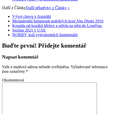
Další z
Články
Další příspěvky z Články »
Vývoj chovu v Austrálii
Mezinárodní šampionát arabských koní Abu Dhabi 2016
Koupila od kozáků hřebce a odjela na něm do Londýna
Sezóna 2021 v UAE
NOBBY, král vytrvalostních šampionátů
Buďte první! Přidejte komentář
Napsat komentář
Vaše e-mailová adresa nebude zveřejněna.
Vyžadované informace
jsou označeny
*
Okomentovat