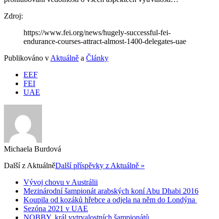
Zdroj:
https://www.fei.org/news/hugely-successful-fei-
endurance-courses-attract-almost-1400-delegates-uae
Publikováno v
Aktuálně
a
Články
EEF
FEI
UAE
Michaela Burdová
Další z
Aktuálně
Další příspěvky z Aktuálně »
Vývoj chovu v Austrálii
Mezinárodní šampionát arabských koní Abu Dhabi 2016
Koupila od kozáků hřebce a odjela na něm do Londýna
Sezóna 2021 v UAE
NOBBY, král vytrvalostních šampionátů