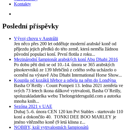
Kontakty
Poslední příspěvky
Vývoj chovu v Austrálii
Jen něco přes 200 let odděluje moderní arabské koně od
příjezdu jejich předků do této země, která neměla žádnou
původní populaci koní. První flotila z roku...
Mezinárodní šampionát arabských koní Abu Dhabi 2016
Po dobu pěti dnů se od 10.-14. února se 365 arabských
plnokrevníků ze 139 hřebčínů z celého světa ucházelo o
ocenění na výstavě Abu Dhabi International Horse Show...
Koupila od kozáků hřebce a odjela na něm do Londýna
Basha O´Reilly - Count Pompeii 13. ledna 2021 zemřela ve
svých 73 letech ikona dálkové vytrvalosti, Basha O´Reilly,
spoluzakladatelka webu Thelongridersguild.com a autorka
mnoha knih...
Sezóna 2021 v UAE
Dubaj 5.-6. února CEN 120 km Pvt Stables - startovalo 110
koní a dokončilo 40. TONKI DEE BOO MARLEY je
jméno vítězného koně (9 letá klisna z...
NOBBY, král vytrvalostních šampionátů