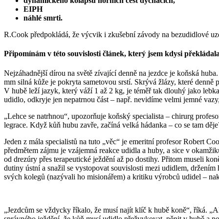
dynamického kolapsu horních cest dýchacích,
EIPH
náhlé smrti.
R.Cook předpokládá, že výcvik i zkušební závody na bezudidlové uzd
Připomínám v této souvislosti článek, který jsem kdysi překláda
Nejzáhadnější dírou na světě zívající denně na jezdce je koňská huba.
mm silná kůže je pokryta sametovou srstí. Skrývá žlázy, které denně pr
V hubě leží jazyk, který váží 1 až 2 kg, je téměř tak dlouhý jako leb
udidlo, odkryje jen nepatrnou část – např. nevidíme velmi jemné vazy, k
„Lehce se natrhnou“, upozorňuje koňský specialista – chirurg profes
legrace. Když kůň hubu zavře, začíná velká hádanka – co se tam děje
Jeden z mála specialistů na tuto „věc“ je emeritní profesor Robert 
předmětem zájmu je vzájemná reakce udidla a huby, a sice v okamžiku,
od drezúry přes terapeutické ježdění až po dostihy. Přitom museli ko
dutiny ústní a snažil se vystopovat souvislosti mezi udidlem, držení
svých kolegů (nazývali ho misionářem) a kritiku výrobců udidel – nak
„Jezdcům se vždycky říkalo, že musí najít klíč k hubě koně“, říká. „Al
správného ježdění, že kůň musí udidlo přežvykovat, pěnit v hubě a po