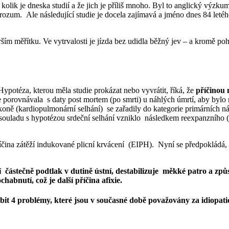
kolik je dneska studií a že jich je příliš mnoho. Byl to anglický výzk
ký rozum. Ale následující studie je docela zajímavá a jméno dnes 84 let
rším měřítku. Ve vytrvalosti je jízda bez udidla běžný jev – a kromě po
Hypotéza, kterou měla studie prokázat nebo vyvrátit, říká, že
příčinou 
se porovnávala s daty post mortem (po smrti) u náhlých úmrtí, aby byl
d koně (kardiopulmonární selhání) se zařadily do kategorie primárních 
 souladu s hypotézou srdeční selhání vzniklo následkem reexpanzního
příčina zátěží indukované plicní krvácení (EIPH). Nyní se předpokládá
ástečně podtlak v dutině ústní, destabilizuje měkké patro a způso
chabnutí, což je další příčina afixie.
bit 4 problémy, které jsou v současné době považovány za idiopati