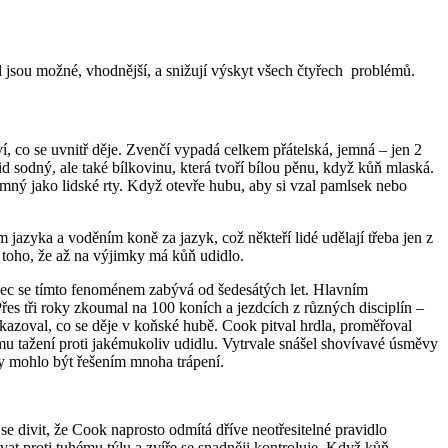
l jsou možné, vhodnější, a snižují výskyt všech čtyřech problémů.
ví, co se uvnitř děje. Zvenčí vypadá celkem přátelská, jemná – jen 2
id sodný, ale také bílkovinu, která tvoří bílou pěnu, když kůň mlaská.
jemný jako lidské rty. Když otevře hubu, aby si vzal pamlsek nebo
azyka a voděním koně za jazyk, což někteří lidé udělají třeba jen z
 toho, že až na výjimky má kůň udidlo.
ědec se tímto fenoménem zabývá od šedesátých let. Hlavním
řes tři roky zkoumal na 100 koních a jezdcích z různých disciplín –
ukazoval, co se děje v koňské hubě. Cook pitval hrdla, proměřoval
ímu tažení proti jakémukoliv udidlu. Vytrvale snášel shovívavé úsměvy
by mohlo být řešením mnoha trápení.
 se divit, že Cook naprosto odmítá dříve neotřesitelné pravidlo
at proti tuhému týlu a zvíře se snadněji kontroluje. Když kůň