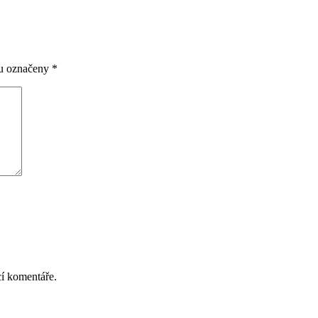
ou označeny
*
cí komentáře.