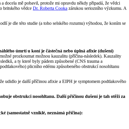
um a docela mě pobavil, protože mi opravdu někdy připadá, že vědci
ého britského vědce
Dr. Roberta Cooka
zárukou seriozního výzkumu. A
hodlí je dle této studie (a toho selského rozumu) výhodou, že koním se
náhlého úmrtí u koní je částečná nebo úplná afixie (dušení)
o možné prozkoumat možnou kauzalitu (příčina-následek). Kauzality
následků, a ty které byly pádem způsobené (CNS trauma a
 (podtlakového) plicního edému způsobeného obstrukcí nosohltanu
, že udidlo je další příčinou afixie a EIPH je symptomem podtlakového
buje obstrukci nosohltanu. Další příčinou dušení je tah otěží za
cké (samostatně vzniklé, neznámá příčina):