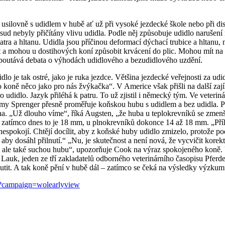
e usilovně s udidlem v hubě ať už při vysoké jezdecké škole nebo při 
sud nebyly přičítány vlivu udidla. Podle něj způsobuje udidlo narušen
atra a hltanu. Udidla jsou příčinou deformací dýchací trubice a hltanu,
 a mohou u dostihových koní způsobit krvácení do plic. Mohou mít na
ozpoutává debata o výhodách udidlového a bezudidlového uzdění.
lo je tak ostré, jako je ruka jezdce. Většina jezdecké veřejnosti za udi
 koně něco jako pro nás žvýkačka“. V Americe však přišli na další zaj
pro udidlo. Jazyk přiléhá k patru. To už zjistil i německý tým. Ve veteri
y Sprenger přesně proměřuje koňskou hubu s udidlem a bez udidla. Při
a. „Už dlouho víme“, říká Augsten, „že huba u teplokrevníků se zmenšuje
 zatímco dnes to je 18 mm, u plnokrevníků dokonce 14 až 18 mm. „Příl
espokojí. Chtějí docílit, aby z koňské huby udidlo zmizelo, protože p
aby dosáhl přilnutí.“ „Nu, je skutečnost a není nová, že vycvičit kore
lavu, ale také suchou hubu“, upozorňuje Cook na výraz spokojeného ko
 Lauk, jeden ze tří zakladatelů odborného veterinárního časopisu Pferd
vnutit. A tak koně pění v hubě dál – zatímco se čeká na výsledky výz
act?campaign=wolearlyview