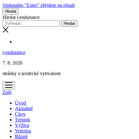
Stisknutím "Enter" přejdete na obsah
Hledat
Hledat i-endurance
i-endurance
7. 8. 2026
stránky o jezdecké vytrvalosti
otevřít
menu
Zpět
Úvod
Aktuálně
Chov
Trénink
Výživa
Veterina
Různé