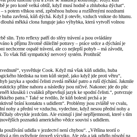
bě je pro koně velká obtíž, když musí hodně a zhluboka dýchat“.
 – s potem vlhkou srstí, zpěněnou hubou a rozšířenými nozdrami
e huba zavřená, kůň dýchá. Když ji otevře, vzduch vnikne do hltanu.
m dlouhá měkká clona funguje jako výhybka, která vytvoří volnou
ě slin. Tyto reflexy patří do sféry trávení a jsou ovládány
no k příjmu životně důležité potravy – práce srdce a dýchání je
oni nechceme ospalé trávení, ale co nejlepší pohyb – má závodit,
ku. To však řídí sympatický nervový systém. Protihráč
í zvednuté“, vysvětluje Cook. Když má však kůň udidlo, huba
gického hlediska na tom kůň stejně, jako když jde proti větru“,
b jazyka a spodní čelisti zvedá měkké patro a ruší dýchání. Jakmile
prakticky přilne nahoru a následky jsou ničivé. Nakonec jde do plic
néři klusáků i cvaláků připevňují jazyk ke spodní čelisti.“, potvrzuje
kého patra.“ Také se tvrdilo, že kůň bolestí prchá a je
nktivně brání kontaktu s udidlem“. Problémy jsou zvláště ve cvalu,
ní nohy a přední ve vzduchu, vydechne, když nesou přední nohy a
čítaly obvykle jezdcům. Ale existují i jiné nepříjemnosti, které s tím
nejnovějších poznatků amerického vědce souvisí s udidlem.
 používání udidla v jezdectví není chybou“. „Většina teorií o
ivá a tím ovlivňuje úroveň výcviku. Ale zda a jak udidlo působí na