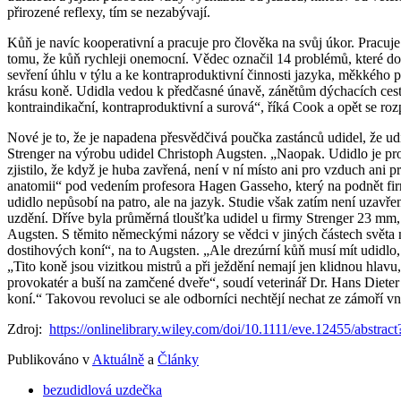
přirozené reflexy, tím se nezabývají.
Kůň je navíc kooperativní a pracuje pro člověka na svůj úkor. Pracuj
tomu, že kůň rychleji onemocní. Vědec označil 14 problémů, které do
sevření úhlu v týlu a ke kontraproduktivní činnosti jazyka, měkkého p
krásu koně. Udidla vedou k předčasné únavě, zánětům dýchacích cest
kontraindikační, kontraproduktivní a surová“, říká Cook a opět se r
Nové je to, že je napadena přesvědčivá poučka zastánců udidel, že udid
Strenger na výrobu udidel Christoph Augsten. „Naopak. Udidlo je pro
zjistilo, že když je huba zavřená, není v ní místo ani pro vzduch ani 
anatomii“ pod vedením profesora Hagen Gasseho, který na podnět firm
udidlo nepůsobí na patro, ale na jazyk. Studie však zatím není uzavřen
uzdění. Dříve byla průměrná tloušťka udidel u firmy Strenger 23 mm,
Augsten. S těmito německými názory se vědci v jiných částech světa n
dostihových koní“, na to Augsten. „Ale drezúrní kůň musí mít udidlo, 
„Tito koně jsou vizitkou mistrů a při ježdění nemají jen klidnou h
provokatér a buší na zamčené dveře“, soudí veterinář Dr. Hans Dieter
koní.“ Takovou revoluci se ale odborníci nechtějí nechat ze zámoří 
Zdroj:
https://onlinelibrary.wiley.com/doi/10.1111/eve.12455/abstr
Publikováno v
Aktuálně
a
Články
bezudidlová uzdečka