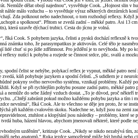
át. Nemůže dělat obojí najednou“, vysvětluje Cook. „Hojnost slin v hu
t náhle málo vzduchu – to vysvětluje výraz některých drezúrních koní
ýchají. Zda polknout nebo nadechnout, o tom rozhodují reflexy. Když j
 „uchopit a spolknout“. Přitom se zvedá zadní – měkké patro. Asi 13 c
is), která uzavře dýchací trubici. Cesta do jícnu je volná.
, říká Cook. S pohybem jazyka, čelisti a pysků dochází reflexně k tvorb
 známka toho, že parasympatikus je aktivován. Celé tělo je nasměrová
í lidé chuť si po jídle zdřímnout. Pro ježdění je to nevýhoda. My po k
 reflexy nutící k pohybu a rozjede se činnost srdce, plic, svalů a moz
, spodní čelist se nehýbe, polykací reflex je vypnut, měkké patro nen
 zvedá, kůň pohybuje jazykem a spodní čelistí. „S udidlem je z neurolo
ichůdné pokyny svého nervového systému, vznikají problémy. Každý pohy
ráždil. Když se při rychlejším pohybu posune zadní patro, měkké patro 
ká a nemůže do sebe žádný vzduch dostat. „To je důvod, proč někteří tre
rychu. „Chtějí zabránit pokud možno každému pohybu jazyka a tím i měk
dce nevnímá“, říká Cook. Ale to všechno se děje jen proto, že se insti
ýchá při každém cvalovém skoku. Nadechne se, když jsou na zemi zad
ravidelnost, ztuhlost a klopýtání jsou následky – problémy, které se při
la, tvrdá huba, házení hlavou, abychom jmenovali některé, které podle 
nevhodným uzděním“, kritizuje Cook. „Nikdy se nikdo nezabývá tím, zda
erinářů nebo anatomů.“ Ruka jezdce samozřejmě může být hrubá nebo citl