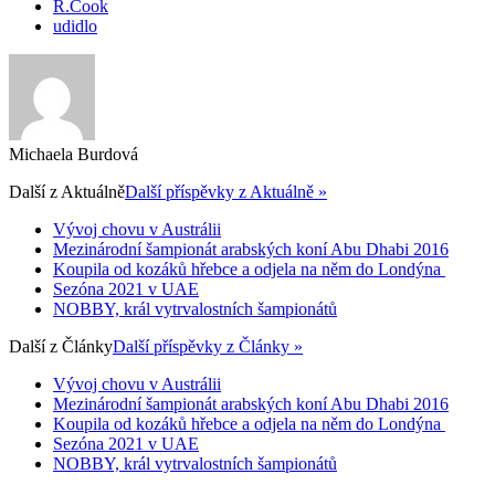
R.Cook
udidlo
Michaela Burdová
Další z
Aktuálně
Další příspěvky z Aktuálně »
Vývoj chovu v Austrálii
Mezinárodní šampionát arabských koní Abu Dhabi 2016
Koupila od kozáků hřebce a odjela na něm do Londýna
Sezóna 2021 v UAE
NOBBY, král vytrvalostních šampionátů
Další z
Články
Další příspěvky z Články »
Vývoj chovu v Austrálii
Mezinárodní šampionát arabských koní Abu Dhabi 2016
Koupila od kozáků hřebce a odjela na něm do Londýna
Sezóna 2021 v UAE
NOBBY, král vytrvalostních šampionátů