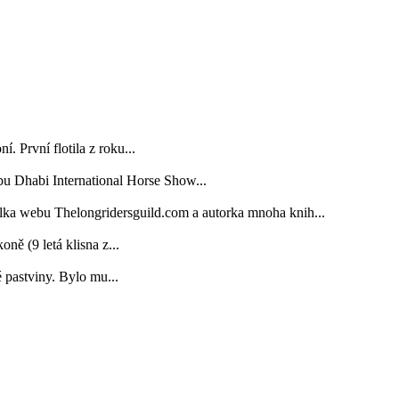
. První flotila z roku...
bu Dhabi International Horse Show...
elka webu Thelongridersguild.com a autorka mnoha knih...
 (9 letá klisna z...
é pastviny. Bylo mu...