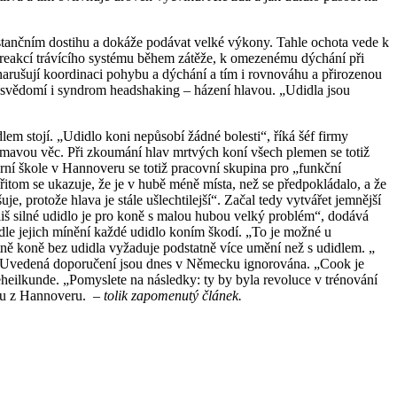
distančním dostihu a dokáže podávat velké výkony. Tahle ochota vede k
í reakcí trávícího systému během zátěže, k omezenému dýchání při
 narušují koordinaci pohybu a dýchání a tím i rovnováhu a přirozenou
 svědomí i syndrom headshaking – házení hlavou. „Udidla jsou
dlem stojí. „Udidlo koni nepůsobí žádné bolesti“, říká šéf firmy
ímavou věc. Při zkoumání hlav mrtvých koní všech plemen se totiž
nární škole v Hannoveru se totiž pracovní skupina pro „funkční
tom se ukazuje, že je v hubě méně místa, než se předpokládalo, a že
, protože hlava je stále ušlechtilejší“. Začal tedy vytvářet jemnější
iš silné udidlo je pro koně s malou hubou velký problém“, dodává
odle jejich mínění každé udidlo koním škodí. „To je možné u
ktně koně bez udidla vyžaduje podstatně více umění než s udidlem. „
ně. Uvedená doporučení jsou dnes v Německu ignorována. „Cook je
eheilkunde. „Pomyslete na následky: ty by byla revoluce v trénování
kumu z Hannoveru.
– tolik zapomenutý článek.