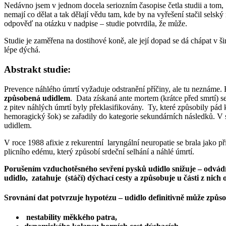
Nedávno jsem v jednom docela seriozním časopise četla studii a tom, 
nemají co dělat a tak dělají vědu tam, kde by na vyřešení stačil sels
odpověď na otázku v nadpise – studie potvrdila, že může.
Studie je zaměřena na dostihové koně, ale její dopad se dá chápat v ši
lépe dýchá.
Abstrakt studie:
Prevence náhlého úmrtí vyžaduje odstranění příčiny, ale tu neznáme. 
způsobená udidlem
. Data získaná ante mortem (krátce před smrtí) 
z pitev náhlých úmrtí byly překlasifikovány. Ty, které způsobily pá
hemoragický šok) se zařadily do kategorie sekundárních následků. V
udidlem.
V roce 1988 afixie z rekurentní laryngální neuropatie se brala jako 
plicního edému, který způsobí srdeční selhání a náhlé úmrtí.
Porušením vzduchotěsného sevření pysků udidlo snižuje – odvádí č
udidlo, zatahuje (stáčí) dýchací cesty a způsobuje u části z nich o
Srovnání dat potvrzuje hypotézu – udidlo definitivně může způso
nestability měkkého patra,