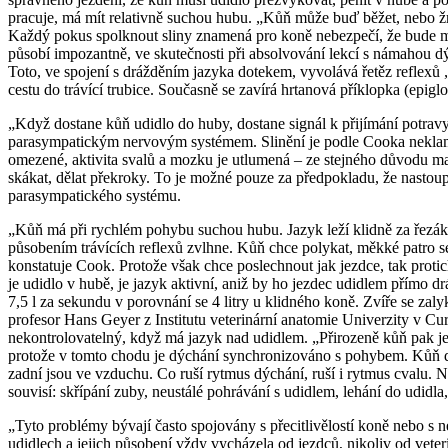
pracuje, má mít relativně suchou hubu. „Kůň může buď běžet, nebo žr
Každý pokus spolknout sliny znamená pro koně nebezpečí, že bude mí
působí impozantně, ve skutečnosti při absolvování lekcí s námahou d
Toto, ve spojení s drážděním jazyka dotekem, vyvolává řetěz reflexů
cestu do trávící trubice. Současně se zavírá hrtanová příklopka (epiglot
„Když dostane kůň udidlo do huby, dostane signál k přijímání potravy“
parasympatickým nervovým systémem. Slinění je podle Cooka neklamná
omezené, aktivita svalů a mozku je utlumená – ze stejného důvodu maj
skákat, dělat překroky. To je možné pouze za předpokladu, že nastoupí
parasympatického systému.
„Kůň má při rychlém pohybu suchou hubu. Jazyk leží klidně za řezáky
působením trávících reflexů zvlhne. Kůň chce polykat, měkké patro se
konstatuje Cook. Protože však chce poslechnout jak jezdce, tak prot
je udidlo v hubě, je jazyk aktivní, aniž by ho jezdec udidlem přímo d
7,5 l za sekundu v porovnání se 4 litry u klidného koně. Zvíře se zaly
profesor Hans Geyer z Institutu veterinární anatomie Univerzity v Cu
nekontrolovatelný, když má jazyk nad udidlem. „Přirozeně kůň pak jez
protože v tomto chodu je dýchání synchronizováno s pohybem. Kůň d
zadní jsou ve vzduchu. Co ruší rytmus dýchání, ruší i rytmus cvalu. Nep
souvisí: skřípání zuby, neustálé pohrávání s udidlem, lehání do udid
„Tyto problémy bývají často spojovány s přecitlivělostí koně nebo s 
udidlech a jejich působení vždy vycházela od jezdců, nikoliv od vet