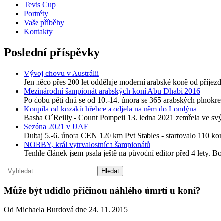
Tevis Cup
Portréty
Vaše příběhy
Kontakty
Poslední příspěvky
Vývoj chovu v Austrálii
Jen něco přes 200 let odděluje moderní arabské koně od příjezdu
Mezinárodní šampionát arabských koní Abu Dhabi 2016
Po dobu pěti dnů se od 10.-14. února se 365 arabských plnokre
Koupila od kozáků hřebce a odjela na něm do Londýna
Basha O´Reilly - Count Pompeii 13. ledna 2021 zemřela ve svýc
Sezóna 2021 v UAE
Dubaj 5.-6. února CEN 120 km Pvt Stables - startovalo 110 
NOBBY, král vytrvalostních šampionátů
Tenhle článek jsem psala ještě na původní editor před 4 lety. B
Může být udidlo příčinou náhlého úmrtí u koní?
Od Michaela Burdová dne 24. 11. 2015