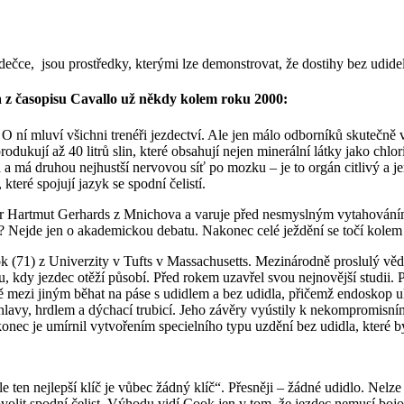
ečce, jsou prostředky, kterými lze demonstrovat, že dostihy bez udide
la z časopisu Cavallo už někdy kolem roku 2000:
 O ní mluví všichni trenéři jezdectví. Ale jen málo odborníků skutečně 
odukují až 40 litrů slin, které obsahují nejen minerální látky jako chlor
ka a má druhou nejhustší nervovou síť po mozku – je to orgán citlivý a 
teré spojují jazyk se spodní čelistí.
or Hartmut Gerhards z Mnichova a varuje před nesmyslným vytahováním j
? Nejde jen o akademickou debatu. Nakonec celé ježdění se točí kolem
Cook (71) z Univerzity v Tufts v Massachusetts. Mezinárodně proslulý v
 kdy jezdec otěží působí. Před rokem uzavřel svou nejnovější studii. P
ně mezi jiným běhat na páse s udidlem a bez udidla, přičemž endoskop 
m hlavy, hrdlem a dýchací trubicí. Jeho závěry vyústily k nekompromisn
onec je umírnil vytvořením specielního typu uzdění bez udidla, které 
e ten nejlepší klíč je vůbec žádný klíč“. Přesněji – žádné udidlo. Nelze
volit spodní čelist. Výhodu vidí Cook jen v tom, že jezdec nemusí bojov