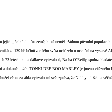
 jejich předků do této země, která neměla žádnou původní populaci koní
vníků ze 139 hřebčínů z celého světa ucházelo o ocenění na výstavě A
h 73 letech ikona dálkové vytrvalosti, Basha O´Reilly, spoluzakladat
koní a dokončilo 40. TONKI DEE BOO MARLEY je jméno vítězného koně
ohužel včera zasáhla vytrvalostní svět zpráva, že Nobby odešel na věčn