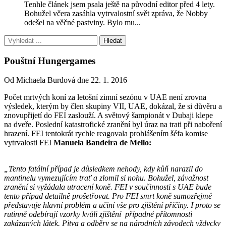
Tenhle článek jsem psala ještě na původní editor před 4 lety.
Bohužel včera zasáhla vytrvalostní svět zpráva, že Nobby
odešel na věčné pastviny. Bylo mu...
Pouštní Hungergames
Od Michaela Burdová dne 22. 1. 2016
Počet mrtvých koní za letošní zimní sezónu v UAE není zrovna
výsledek, kterým by člen skupiny VII, UAE, dokázal, že si důvěru a
znovupřijetí do FEI zaslouží. A světový šampionát v Dubaji klepe
na dveře. Poslední katastrofické zranění byl úraz na trati při naboření
hrazení. FEI tentokrát rychle reagovala prohlášením šéfa komise
vytrvalosti FEI
Manuela Bandeira de Mello:
„Tento fatální případ je důsledkem nehody, kdy kůň narazil do
mantinelu vymezujícím trať a zlomil si nohu. Bohužel, závažnost
zranění si vyžádala utracení koně. FEI v součinnosti s UAE bude
tento případ detailně prošetřovat. Pro FEI smrt koně samozřejmě
představuje hlavní problém a učiní vše pro zjištění příčiny. I proto se
rutinně odebírají vzorky kvůli zjištění případné přítomnosti
zakázaných látek. Pitva a odběry se na národních závodech vždycky