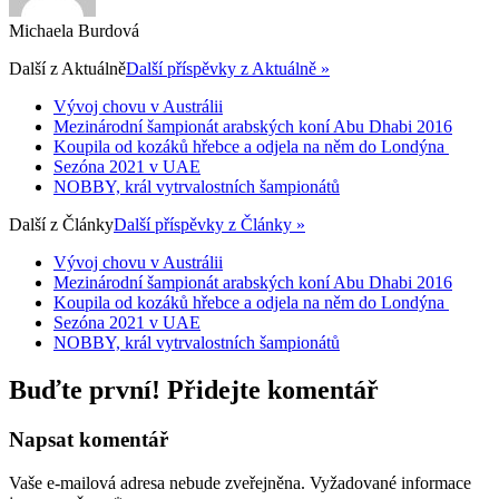
Michaela Burdová
Další z
Aktuálně
Další příspěvky z Aktuálně »
Vývoj chovu v Austrálii
Mezinárodní šampionát arabských koní Abu Dhabi 2016
Koupila od kozáků hřebce a odjela na něm do Londýna
Sezóna 2021 v UAE
NOBBY, král vytrvalostních šampionátů
Další z
Články
Další příspěvky z Články »
Vývoj chovu v Austrálii
Mezinárodní šampionát arabských koní Abu Dhabi 2016
Koupila od kozáků hřebce a odjela na něm do Londýna
Sezóna 2021 v UAE
NOBBY, král vytrvalostních šampionátů
Buďte první! Přidejte komentář
Napsat komentář
Vaše e-mailová adresa nebude zveřejněna.
Vyžadované informace