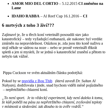
AMOR MIO DEL CORTIO
– 5.12.2015
CI změněno na
Lame
IDAHO RABBA
– Al Reef Cup 16.1.2016 –
CI
6 mrtvých z toho 3 živí???
Zajímavé je, že u třech koní veterináři posoudili stav jako
katastrofický – tedy vyžadující euthanazii, ale nakonec byl verdikt
zmírněn na nepravidelnost. Otázkou je, zda jsou tito koně naživu a
stojí někde se sádrou na noze – nebo se prostě veterináři třikrát
spletli a jen si mysleli, že se jedná o katastrofické zranění a přitom to
nebylo tak vážné.
Pippa Cuckson ve svém aktuálním článku podotýká:
Pokud by se
pravidla z Bou Thib
(která zavedl Dr. Sultan Al
Nahyan)
, dodržovala i jinde, snad bychom viděli méně pojízdného
– nepřetržitého chlazení koní.
„To není sport. Je to vědecký experiment, kdy není daleko k tomu,
že kůň poběži na pásu za nepřetržitého chlazení, zvyšování teploty
v místnosti a sledování, jak dlouho to to zvíře vydrží.“