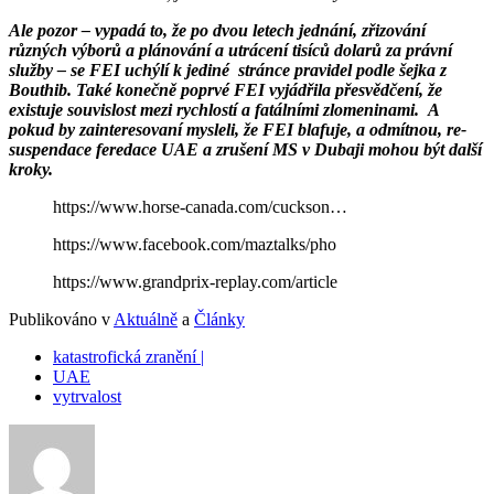
Ale pozor – vypadá to, že po dvou letech jednání, zřizování
různých výborů a plánování a utrácení tisíců dolarů za právní
služby – se FEI uchýlí k jediné stránce pravidel podle šejka z
Bouthib. Také konečně poprvé FEI vyjádřila přesvědčení, že
existuje souvislost mezi rychlostí a fatálními zlomeninami. A
pokud by zainteresovaní mysleli, že FEI blafuje, a odmítnou, re-
suspendace feredace UAE a zrušení MS v Dubaji mohou být další
kroky.
https://www.horse-canada.com/cuckson…
https://www.facebook.com/maztalks/pho
https://www.grandprix-replay.com/article
Publikováno v
Aktuálně
a
Články
katastrofická zranění |
UAE
vytrvalost