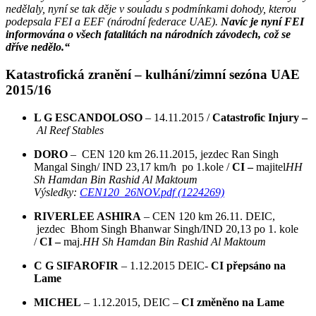
nedělaly, nyní se tak děje v souladu s podmínkami dohody, kterou
podepsala FEI a EEF (národní federace UAE).
Navíc je nyní FEI
informována o všech fatalitách na národních závodech, což se
dříve nedělo.“
Katastrofická zranění – kulhání/zimní sezóna UAE
2015/16
L G ESCANDOLOSO
– 14.11.2015 /
Catastrofic Injury –
Al Reef Stables
DORO
– CEN 120 km 26.11.2015, jezdec Ran Singh
Mangal Singh/ IND 23,17 km/h po 1.kole /
CI –
majitel
HH
Sh Hamdan Bin Rashid Al Maktoum
Výsledky:
CEN120_26NOV.pdf (1224269)
RIVERLEE ASHIRA
– CEN 120 km 26.11. DEIC,
jezdec Bhom Singh Bhanwar Singh/IND 20,13 po 1. kole
/
CI –
maj.
HH Sh Hamdan Bin Rashid Al Maktoum
C G SIFAROFIR
– 1.12.2015 DEIC-
CI přepsáno na
Lame
MICHEL
– 1.12.2015, DEIC –
CI změněno na Lame