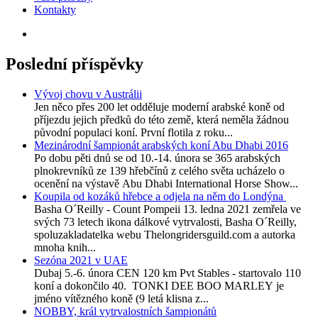
Kontakty
Poslední příspěvky
Vývoj chovu v Austrálii
Jen něco přes 200 let odděluje moderní arabské koně od
příjezdu jejich předků do této země, která neměla žádnou
původní populaci koní. První flotila z roku...
Mezinárodní šampionát arabských koní Abu Dhabi 2016
Po dobu pěti dnů se od 10.-14. února se 365 arabských
plnokrevníků ze 139 hřebčínů z celého světa ucházelo o
ocenění na výstavě Abu Dhabi International Horse Show...
Koupila od kozáků hřebce a odjela na něm do Londýna
Basha O´Reilly - Count Pompeii 13. ledna 2021 zemřela ve
svých 73 letech ikona dálkové vytrvalosti, Basha O´Reilly,
spoluzakladatelka webu Thelongridersguild.com a autorka
mnoha knih...
Sezóna 2021 v UAE
Dubaj 5.-6. února CEN 120 km Pvt Stables - startovalo 110
koní a dokončilo 40. TONKI DEE BOO MARLEY je
jméno vítězného koně (9 letá klisna z...
NOBBY, král vytrvalostních šampionátů