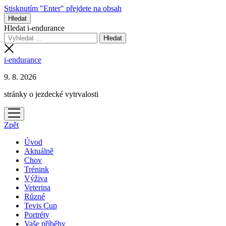
Stisknutím "Enter" přejdete na obsah
Hledat
Hledat i-endurance
i-endurance
9. 8. 2026
stránky o jezdecké vytrvalosti
otevřít
menu
Zpět
Úvod
Aktuálně
Chov
Trénink
Výživa
Veterina
Různé
Tevis Cup
Portréty
Vaše příběhy