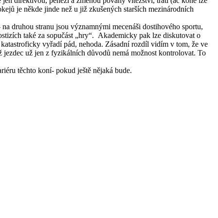
jen direktivou, penězi a změnou povahy vítězství, tratí (ač koně lze
okejů je někde jinde než u již zkušených starších mezinárodních
 – na druhou stranu jsou významnými mecenáši dostihového sportu,
dostizích také za sopučást „hry“. Akademicky pak lze diskutovat o
atastroficky vyřadí pád, nehoda. Zásadní rozdíl vidím v tom, že ve
již jezdec už jen z fyzikálních důvodů nemá možnost kontrolovat. To
riéru těchto koní- pokud ještě nějaká bude.