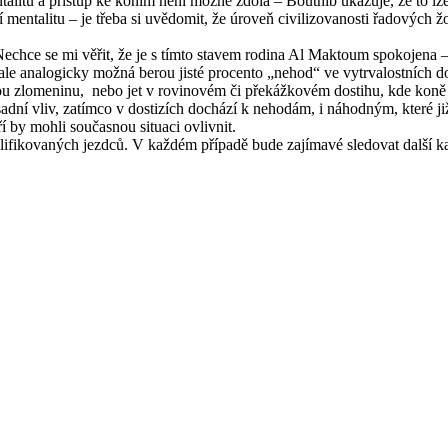
alitu a přístup ke koním není možné zdola – Bouthib ukazuje, že to lze 
 mentalitu – je třeba si uvědomit, že úroveň civilizovanosti řadových ž
 Nechce se mi věřit, že je s tímto stavem rodina Al Maktoum spokojena
, ale analogicky možná berou jisté procento „nehod“ ve vytrvalostních 
vou zlomeninu, nebo jet v rovinovém či překážkovém dostihu, kde koně k
zásadní vliv, zatímco v dostizích dochází k nehodám, i náhodným, které 
í by mohli současnou situaci ovlivnit.
lifikovaných jezdců. V každém případě bude zajímavé sledovat další ka