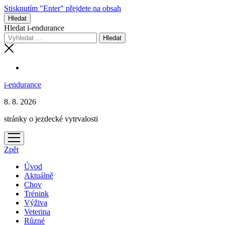
Stisknutím "Enter" přejdete na obsah
Hledat
Hledat i-endurance
i-endurance
8. 8. 2026
stránky o jezdecké vytrvalosti
otevřít
menu
Zpět
Úvod
Aktuálně
Chov
Trénink
Výživa
Veterina
Různé