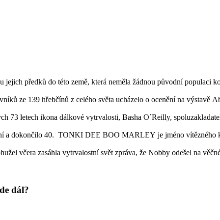
 jejich předků do této země, která neměla žádnou původní populaci koní
vníků ze 139 hřebčínů z celého světa ucházelo o ocenění na výstavě A
h 73 letech ikona dálkové vytrvalosti, Basha O´Reilly, spoluzakladat
koní a dokončilo 40. TONKI DEE BOO MARLEY je jméno vítězného koně
ohužel včera zasáhla vytrvalostní svět zpráva, že Nobby odešel na věčn
de dál?