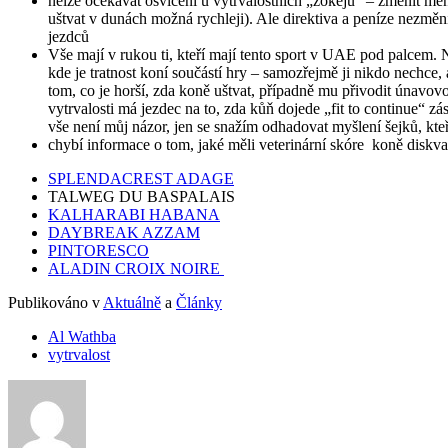
nelze očekávat osvícení u vytrvalostních „žokejů“ – změnit ment
uštvat v dunách možná rychleji). Ale direktiva a peníze nezmění
jezdců
Vše mají v rukou ti, kteří mají tento sport v UAE pod palcem.
kde je tratnost koní součástí hry – samozřejmě ji nikdo nechce
tom, co je horší, zda koně uštvat, případně mu přivodit únavo
vytrvalosti má jezdec na to, zda kůň dojede „fit to continue“ 
vše není můj názor, jen se snažím odhadovat myšlení šejků, kteř
chybí informace o tom, jaké měli veterinární skóre koně diskva
SPLENDACREST ADAGE
TALWEG DU BASPALAIS
KALHARABI HABANA
DAYBREAK AZZAM
PINTORESCO
ALADIN CROIX NOIRE
Publikováno v
Aktuálně
a
Články
Al Wathba
vytrvalost