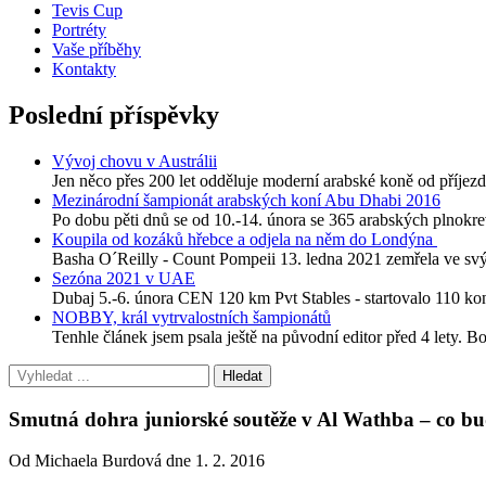
Tevis Cup
Portréty
Vaše příběhy
Kontakty
Poslední příspěvky
Vývoj chovu v Austrálii
Jen něco přes 200 let odděluje moderní arabské koně od příjezdu
Mezinárodní šampionát arabských koní Abu Dhabi 2016
Po dobu pěti dnů se od 10.-14. února se 365 arabských plnokre
Koupila od kozáků hřebce a odjela na něm do Londýna
Basha O´Reilly - Count Pompeii 13. ledna 2021 zemřela ve svýc
Sezóna 2021 v UAE
Dubaj 5.-6. února CEN 120 km Pvt Stables - startovalo 110 
NOBBY, král vytrvalostních šampionátů
Tenhle článek jsem psala ještě na původní editor před 4 lety. B
Smutná dohra juniorské soutěže v Al Wathba – co bu
Od Michaela Burdová dne 1. 2. 2016