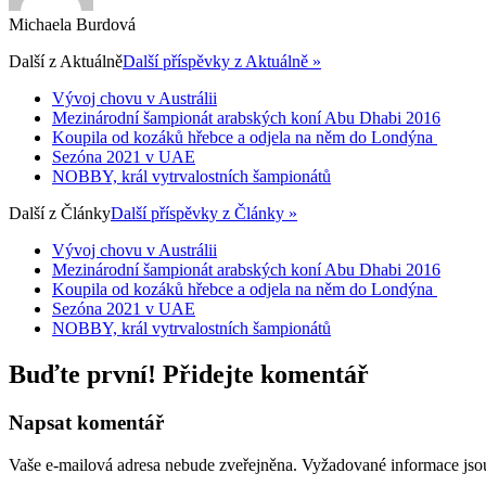
Michaela Burdová
Další z
Aktuálně
Další příspěvky z Aktuálně »
Vývoj chovu v Austrálii
Mezinárodní šampionát arabských koní Abu Dhabi 2016
Koupila od kozáků hřebce a odjela na něm do Londýna
Sezóna 2021 v UAE
NOBBY, král vytrvalostních šampionátů
Další z
Články
Další příspěvky z Články »
Vývoj chovu v Austrálii
Mezinárodní šampionát arabských koní Abu Dhabi 2016
Koupila od kozáků hřebce a odjela na něm do Londýna
Sezóna 2021 v UAE
NOBBY, král vytrvalostních šampionátů
Buďte první! Přidejte komentář
Napsat komentář
Vaše e-mailová adresa nebude zveřejněna.
Vyžadované informace js