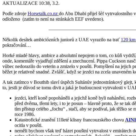
AKTUALIZACE 10:38, 3.2.
Podle zdroje
Horsetalk.co.nz
do Abu Dhabi přijel šéf vytrvalostního
odloženo (zatím to není na stránkách EEF uvedeno).
—————————————————————
Několik desítek ambiciózních juniorů z UAE vyrazilo na trať
120 km 
pokračování…
Horké mladé hlavy, ambice a absolutní nepojem o tom, co kůň vydrž
onde, komentáře vyjadřují zděšení a znechucení. Pippa Cuckson nasčíta
vůbec nedorazilo do veterin a zmizelo v poušti. Pomyšlení na jejich 
běžet je relativně snadné. Zvlášť, když se jezdci na zcela unaveném 
A tak zatímco v Bouthib slaví úspěch Sultánův jednostránkový glejt, kt
to, jestli je důvod se tomu divit a jaká je budoucnost vytrvalosti v U
jezdci, kteří koně popoháněli a jejichž koně byli naháněni, rozh
před dvěma, třemi lety, i to je posun – hlavně proto, že se tak
tím přístup celého „fochu“ , stačí, aby se podíval, jak těžko s
roce 1986.
Katastrofické zranění 11lleté klisny francouzského chovu
AIN
ocitla v poušti.
neměli bychom však teď házet pouštní vytrvalost v emirátech 