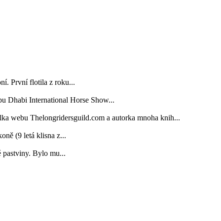
. První flotila z roku...
bu Dhabi International Horse Show...
elka webu Thelongridersguild.com a autorka mnoha knih...
 (9 letá klisna z...
é pastviny. Bylo mu...