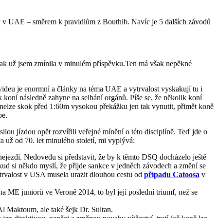
ny v UAE – směrem k pravidlům z Bouthib. Navíc je 5 dalších závodů
ak už jsem zmínila v minulém příspěvku.Ten má však nepěkné
videu je enormní a články na téma UAE a vytrvalost vyskakují tu i
k koní následně zahyne na selhání orgánů. Píše se, že několik koní
i nelze skok před 1:60m vysokou překážku jen tak vynutit, přimět koně
be.
lou jízdou opět rozvířili veřejné mínění o této disciplíně. Teď jde o
a už od 70. let minulého století, mi vyplývá:
st nejezdí. Nedovedu si představit, že by k těmto DSQ docházelo ještě
Pokud si někdo myslí, že přijde sankce v jedněch závodech a změní se
 vytrvalost v USA musela urazit dlouhou cestu od
případu Catoosa
v
 ME juniorů ve Veroně 2014, to byl její poslední triumf, než se
 Al Maktoum, ale také šejk Dr. Sultan.