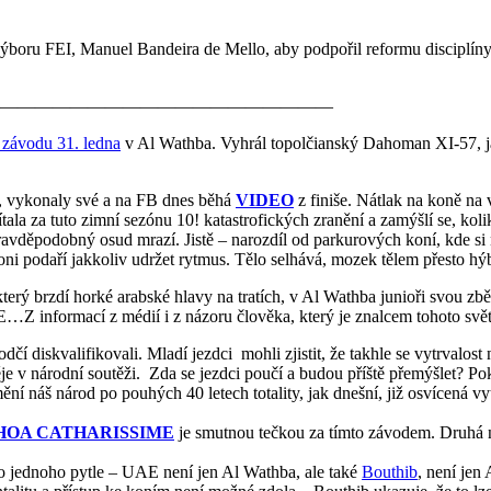
 výboru FEI, Manuel Bandeira de Mello, aby podpořil reformu disciplí
————————————————
závodu 31. ledna
v Al Wathba. Vyhrál topolčianský Dahoman XI-57, j
í, vykonaly své a na FB dnes běhá
VIDEO
z finiše. Nátlak na koně na 
la za tuto zimní sezónu 10! katastrofických zranění a zamýšlí se, koli
pravděpodobný osud mrazí. Jistě – narozdíl od parkurových koní, kde s
koni podaří jakkoliv udržet rytmus. Tělo selhává, mozek tělem přesto hý
erý brzdí horké arabské hlavy na tratích, v Al Wathba junioři svou zběsi
AE…Z informací z médií i z názoru člověka, který je znalcem tohoto svět
odčí diskvalifikovali. Mladí jezdci mohli zjistit, že takhle se vytrvalo
 děje v národní soutěži. Zda se jezdci poučí a budou příště přemýšlet? 
e mění náš národ po pouhých 40 letech totality, jak dnešní, již osvícená
HOA CATHARISSIME
je smutnou tečkou za tímto závodem. Druhá na
do jednoho pytle – UAE není jen Al Wathba, ale také
Bouthib
, není jen