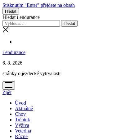
Stisknutím "Enter" přejdete na obsah
Hledat
Hledat i-endurance
i-endurance
6. 8. 2026
stránky o jezdecké vytrvalosti
otevřít
menu
Zpět
Úvod
Aktuálně
Chov
Trénink
Výživa
Veterina
Různé