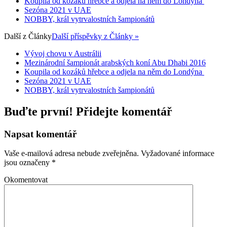
Koupila od kozáků hřebce a odjela na něm do Londýna
Sezóna 2021 v UAE
NOBBY, král vytrvalostních šampionátů
Další z
Články
Další příspěvky z Články »
Vývoj chovu v Austrálii
Mezinárodní šampionát arabských koní Abu Dhabi 2016
Koupila od kozáků hřebce a odjela na něm do Londýna
Sezóna 2021 v UAE
NOBBY, král vytrvalostních šampionátů
Buďte první! Přidejte komentář
Napsat komentář
Vaše e-mailová adresa nebude zveřejněna.
Vyžadované informace
jsou označeny
*
Okomentovat