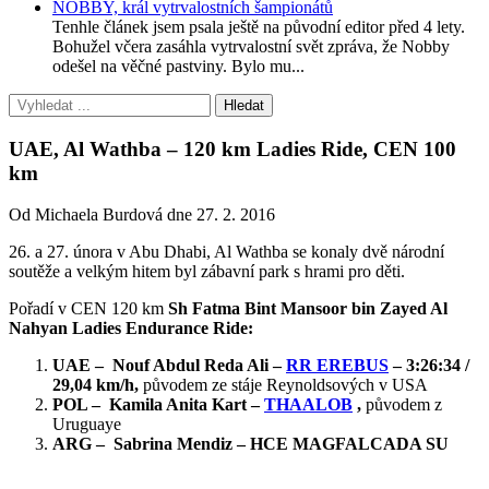
NOBBY, král vytrvalostních šampionátů
Tenhle článek jsem psala ještě na původní editor před 4 lety.
Bohužel včera zasáhla vytrvalostní svět zpráva, že Nobby
odešel na věčné pastviny. Bylo mu...
UAE, Al Wathba – 120 km Ladies Ride, CEN 100
km
Od Michaela Burdová dne 27. 2. 2016
26. a 27. února v Abu Dhabi, Al Wathba se konaly dvě národní
soutěže a velkým hitem byl zábavní park s hrami pro děti.
Pořadí v CEN 120 km
Sh Fatma Bint Mansoor bin Zayed Al
Nahyan Ladies Endurance Ride:
UAE – Nouf Abdul Reda Ali –
RR EREBUS
– 3:26:34 /
29,04 km/h,
původem ze stáje Reynoldsových v USA
POL – Kamila Anita Kart –
THAALOB
,
původem z
Uruguaye
ARG – Sabrina Mendiz – HCE MAGFALCADA SU