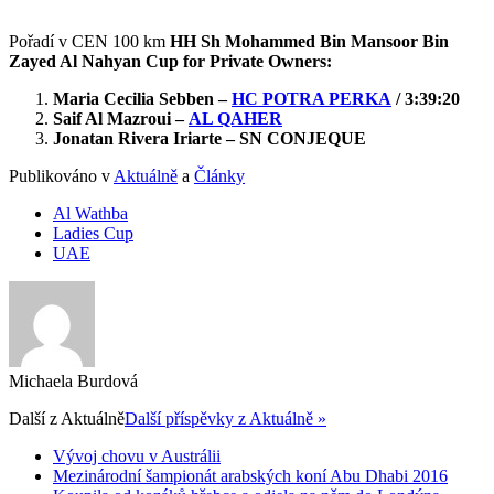
Pořadí v CEN 100 km
HH Sh Mohammed Bin Mansoor Bin
Zayed Al Nahyan Cup for Private Owners:
Maria Cecilia Sebben –
HC POTRA PERKA
/ 3:39:20
Saif Al Mazroui –
AL QAHER
Jonatan Rivera Iriarte – SN CONJEQUE
Publikováno v
Aktuálně
a
Články
Al Wathba
Ladies Cup
UAE
Michaela Burdová
Další z
Aktuálně
Další příspěvky z Aktuálně »
Vývoj chovu v Austrálii
Mezinárodní šampionát arabských koní Abu Dhabi 2016