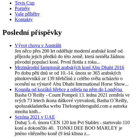
Tevis Cup
Portréty
Vaše příběhy
Kontakty
Poslední příspěvky
Vývoj chovu v Austrálii
Jen něco přes 200 let odděluje moderní arabské koně od
příjezdu jejich předků do této země, která neměla žádnou
původní populaci koní. První flotila z roku...
Mezinárodní šampionát arabských koní Abu Dhabi 2016
Po dobu pěti dnů se od 10.-14. února se 365 arabských
plnokrevníků ze 139 hřebčínů z celého světa ucházelo o
ocenění na výstavě Abu Dhabi International Horse Show...
Koupila od kozáků hřebce a odjela na něm do Londýna
Basha O´Reilly - Count Pompeii 13. ledna 2021 zemřela ve
svých 73 letech ikona dálkové vytrvalosti, Basha O´Reilly,
spoluzakladatelka webu Thelongridersguild.com a autorka
mnoha knih...
Sezóna 2021 v UAE
Dubaj 5.-6. února CEN 120 km Pvt Stables - startovalo 110
koní a dokončilo 40. TONKI DEE BOO MARLEY je
jméno vítězného koně (9 letá klisna z...