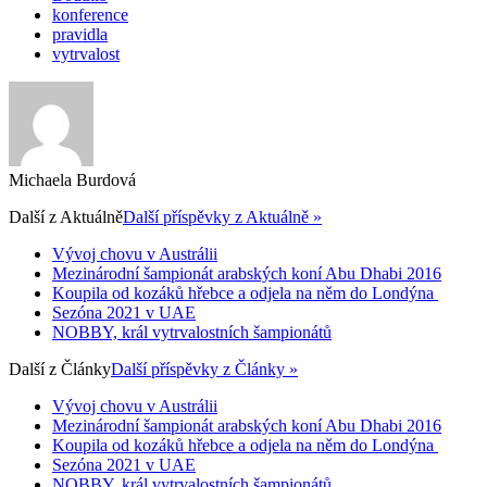
konference
pravidla
vytrvalost
Michaela Burdová
Další z
Aktuálně
Další příspěvky z Aktuálně »
Vývoj chovu v Austrálii
Mezinárodní šampionát arabských koní Abu Dhabi 2016
Koupila od kozáků hřebce a odjela na něm do Londýna
Sezóna 2021 v UAE
NOBBY, král vytrvalostních šampionátů
Další z
Články
Další příspěvky z Články »
Vývoj chovu v Austrálii
Mezinárodní šampionát arabských koní Abu Dhabi 2016
Koupila od kozáků hřebce a odjela na něm do Londýna
Sezóna 2021 v UAE
NOBBY, král vytrvalostních šampionátů