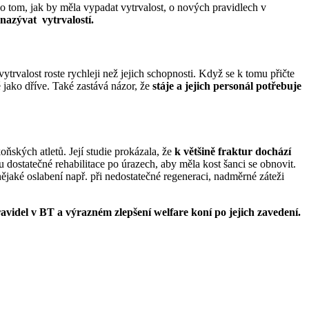
 tom, jak by měla vypadat vytrvalost, o nových pravidlech v
 nazývat vytrvalostí.
trvalost roste rychleji než jejich schopnosti. Když se k tomu přičte
é jako dříve. Také zastává názor, že
stáje a jejich personál potřebuje
oňských atletů. Její studie prokázala, že
k většině fraktur dochází
u dostatečné rehabilitace po úrazech, aby měla kost šanci se obnovit.
ějaké oslabení např. při nedostatečné regeneraci, nadměrné záteži
videl v BT a výrazném zlepšení welfare koní po jejich zavedení.