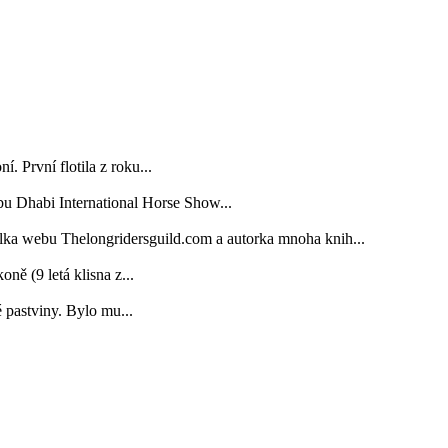
. První flotila z roku...
bu Dhabi International Horse Show...
elka webu Thelongridersguild.com a autorka mnoha knih...
 (9 letá klisna z...
é pastviny. Bylo mu...