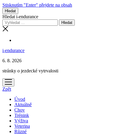
Stisknutím "Enter" přejdete na obsah
Hledat
Hledat i-endurance
i-endurance
6. 8. 2026
stránky o jezdecké vytrvalosti
otevřít
menu
Zpět
Úvod
Aktuálně
Chov
Trénink
Výživa
Veterina
Různé