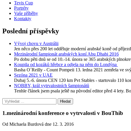
Tevis Cup
Portréty
Vaše příběhy
Kontakty
Poslední příspěvky
Vývoj chovu v Austrálii
Jen něco přes 200 let odděluje moderní arabské koně od příjezdu
Mezinárodní šampionát arabských koní Abu Dhabi 2016
Po dobu pěti dnů se od 10.-14. února se 365 arabských plnokre
Koupila od kozáků hřebce a odjela na něm do Londýna
Basha O´Reilly - Count Pompeii 13. ledna 2021 zemřela ve svýc
Sezóna 2021 v UAE
Dubaj 5.-6. února CEN 120 km Pvt Stables - startovalo 110 
NOBBY, král vytrvalostních šampionátů
Tenhle článek jsem psala ještě na původní editor před 4 lety. B
1.mezinárodní konference o vytrvalosti v BouThib
Od Michaela Burdová dne 12. 3. 2016