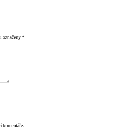
ou označeny
*
cí komentáře.