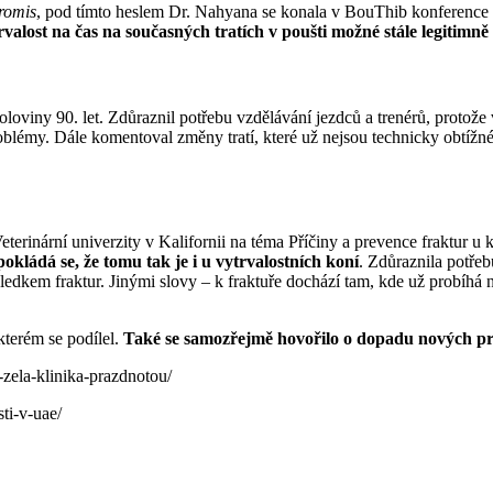
romis
, pod tímto heslem Dr. Nahyana se konala v BouThib konference o
rvalost na čas na současných tratích v poušti možné stále legitimně
iny 90. let. Zdůraznil potřebu vzdělávání jezdců a trenérů, protože vy
problémy. Dále komentoval změny tratí, které už nejsou technicky obtížn
terinární univerzity v Kalifornii na téma Příčiny a prevence fraktur u k
okládá se, že tomu tak je i u vytrvalostních koní
. Zdůraznila potřeb
edkem fraktur. Jinými slovy – k fraktuře dochází tam, kde už probíhá n
terém se podílel.
Také se samozřejmě hovořilo o dopadu nových pra
zela-klinika-prazdnotou/
ti-v-uae/