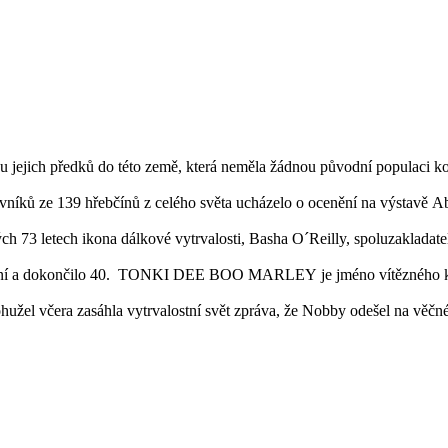
 jejich předků do této země, která neměla žádnou původní populaci koní
vníků ze 139 hřebčínů z celého světa ucházelo o ocenění na výstavě A
h 73 letech ikona dálkové vytrvalosti, Basha O´Reilly, spoluzakladat
koní a dokončilo 40. TONKI DEE BOO MARLEY je jméno vítězného koně
ohužel včera zasáhla vytrvalostní svět zpráva, že Nobby odešel na věčn