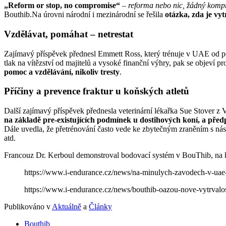
„Reform or stop, no compromise“
–
reforma nebo nic, žádný komp
Bouthib.Na úrovni národní i mezinárodní se řešila
otázka, zda je vyt
Vzdělávat, pomáhat – netrestat
Zajímavý příspěvek přednesl Emmett Ross, který trénuje v UAE od polov
tlak na vítězství od majitelů a vysoké finanční výhry, pak se objeví 
pomoc a vzdělávání, nikoliv tresty
.
Příčiny a prevence fraktur u koňských atletů
Další zajímavý příspěvek přednesla veterinární lékařka Sue Stover z Ve
na základě pre-existujících podmínek u dostihových koní, a předp
Dále uvedla, že přetrénování často vede ke zbytečným zraněním s násl
atd.
Francouz Dr. Kerboul demonstroval bodovací systém v BouThib, na k
https://www.i-endurance.cz/news/na-minulych-zavodech-v-uae-
https://www.i-endurance.cz/news/bouthib-oazou-nove-vytrvalos
Publikováno v
Aktuálně
a
Články
Bouthib