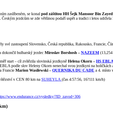
oním zaslíbeném, se konal
pod záštitou HH Šejk Mansoor Bin Zayed 
Českým jezdcům se zde většinou podaří uspět a tradici i letos udržela
ěly své zastoupení Slovensko, Česká republika, Rakousko, Francie, Č
 a dokončil bulharský jezdec
Miroslav Borshosh –
NAZEEM
(13,254
měř start – cíl zvítězila slovinská jezdkyně
Helena Okorn –
HS EBL
 EBLA podle slov Heleny Okorn nenechal svou jezdkyni na holičkách a
ka Francie
Marion Wasilewski –
QUERNIKA DU CADE
a 4. místo 
 vítězství v CEN 80 km na
SUHEYLA
(čas 4:57:56, 16?111 km/h)
ttps://www.endurance.cz/vysledky/?ID_zavod=306
 km)