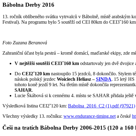
Bábolna Derby 2016
13. ročník oblíbeného svátku vytrvalců v Bábolně, místě arabským k
Festival). Na programu bylo 5 soutěží od CEI 80km do CEI3ˇ160 km. 
Foto Zuzana Beranová
Zahraniční účast byla pestrá – kromě domácí, maďarské ekipy, zde m
V nejtěžší soutěži CEI3ˇ160 km
odstartovaly jen dvě dvojice
Do
CEI2ˇ120 km
nastoupilo 15 jezdců, 8 dokončilo. Stylem té
náskok polský jezdec
Woiciech Heliasz –
SINDA
. 15 letý HS
tohoto koně jezdí 9 let. Na třetím místě dokončila reprezentant
SAHAR
.
Lucie Škábová si k cennému 4. místu se SAHAR přidala ještě
Výsledková listina CEI2ˇ120 km:
Babolna_2016_C2 (1).pdf (97921)
Všechny výsledky 13. ročníku:
www.endurance-timing.net
a české
h
Češi na tratích Bábolna Derby 2006-2015 (120 a 160