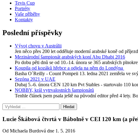
Tevis Cup
Portréty
Vaše příběhy
Kontakty
Poslední příspěvky
Vývoj chovu v Austrálii
Jen něco přes 200 let odděluje moderní arabské koně od příjezdu
Mezinárodní šampionát arabských koní Abu Dhabi 2016
Po dobu pěti dnů se od 10.-14. února se 365 arabských plnokre
Koupila od kozáků hřebce a odjela na něm do Londýna
Basha O´Reilly - Count Pompeii 13. ledna 2021 zemřela ve svýc
Sezóna 2021 v UAE
Dubaj 5.-6. února CEN 120 km Pvt Stables - startovalo 110 
NOBBY, král vytrvalostních šampionátů
Tenhle článek jsem psala ještě na původní editor před 4 lety. B
Lucie Škábová čtvrtá v Bábolně v CEI 120 km (a přeh
Od Michaela Burdová dne 1. 5. 2016