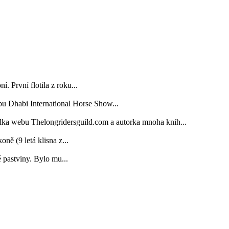
. První flotila z roku...
bu Dhabi International Horse Show...
elka webu Thelongridersguild.com a autorka mnoha knih...
 (9 letá klisna z...
é pastviny. Bylo mu...