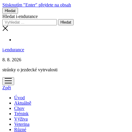
Stisknutím "Enter" přejdete na obsah
Hledat
Hledat i-endurance
i-endurance
8. 8. 2026
stránky o jezdecké vytrvalosti
otevřít
menu
Zpět
Úvod
Aktuálně
Chov
Trénink
Výživa
Veterina
Různé