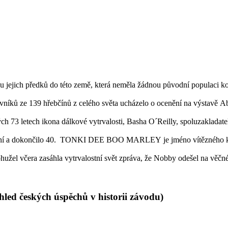
 jejich předků do této země, která neměla žádnou původní populaci koní
vníků ze 139 hřebčínů z celého světa ucházelo o ocenění na výstavě A
h 73 letech ikona dálkové vytrvalosti, Basha O´Reilly, spoluzakladat
koní a dokončilo 40. TONKI DEE BOO MARLEY je jméno vítězného koně
ohužel včera zasáhla vytrvalostní svět zpráva, že Nobby odešel na věčn
led českých úspěchů v historii závodu)