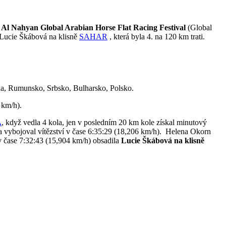
Al Nahyan Global Arabian Horse Flat Racing Festival
(Global
 Lucie Škábová na klisně
SAHAR
, která byla 4. na 120 km trati.
ína, Rumunsko, Srbsko, Bulharsko, Polsko.
 km/h).
A
, když vedla 4 kola, jen v posledním 20 km kole získal minutový
 vybojoval vítězství v čase 6:35:29 (18,206 km/h). Helena Okorn
v čase 7:32:43 (15,904 km/h) obsadila
Lucie Škábová na klisně