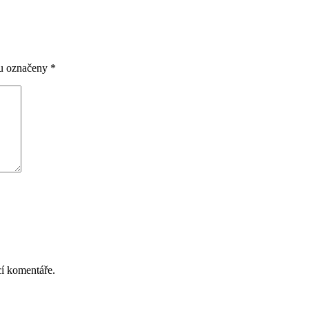
ou označeny
*
cí komentáře.