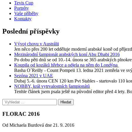
Tevis Cup
Portréty
Vaše příběhy
Kontakty
Poslední příspěvky
Vývoj chovu v Austrálii
Jen něco přes 200 let odděluje moderní arabské koně od příjezdu
Mezinárodní šampionát arabských koní Abu Dhabi 2016
Po dobu pěti dnů se od 10.-14. února se 365 arabských plnokre
Koupila od kozáků hřebce a odjela na něm do Londýna
Basha O´Reilly - Count Pompeii 13. ledna 2021 zemřela ve svýc
Sezóna 2021 v UAE
Dubaj 5.-6. února CEN 120 km Pvt Stables - startovalo 110 
NOBBY, král vytrvalostních šampionátů
Tenhle článek jsem psala ještě na původní editor před 4 lety. B
FLORAC 2016
Od Michaela Burdová dne 21. 9. 2016