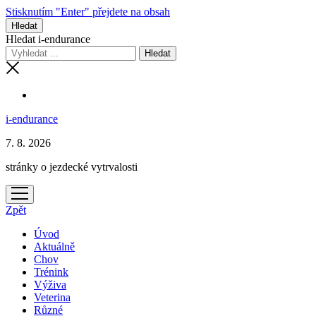
Stisknutím "Enter" přejdete na obsah
Hledat
Hledat i-endurance
i-endurance
7. 8. 2026
stránky o jezdecké vytrvalosti
otevřít
menu
Zpět
Úvod
Aktuálně
Chov
Trénink
Výživa
Veterina
Různé