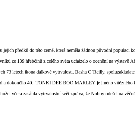
 jejich předků do této země, která neměla žádnou původní populaci koní
vníků ze 139 hřebčínů z celého světa ucházelo o ocenění na výstavě A
h 73 letech ikona dálkové vytrvalosti, Basha O´Reilly, spoluzakladat
koní a dokončilo 40. TONKI DEE BOO MARLEY je jméno vítězného koně
ohužel včera zasáhla vytrvalostní svět zpráva, že Nobby odešel na věčn