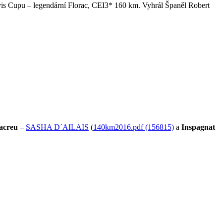
evis Cupu – legendární Florac, CEI3* 160 km. Vyhrál Španěl Robert
acreu
–
SASHA D´AILAIS
(
140km2016.pdf (156815)
a
Inspagnat