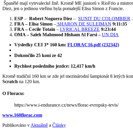
Španělé mají vytrvalecké žně. Kromě ME juniorů v RioFrio a mistrovs
Diez, jen o jedinou vteřinu byla pomalejší Elisa Simon z Francie.
ESP
–
Robert Noguera Diez
–
SUNIT DU COLOMBIER
FRA – Elisa Simon
–
SHARON DE SULEIMAN
9:11:35
FRA – Cecile Totain
–
LYRICAL BREEZE
9:23:44
OMA – Saleh Mahmood Hisham Al Farsi –
UN DIA
Výsledky CEI 3* 160 km:
FLORAC16.pdf (232342)
Dokončilo 25 koní ze 42
Rychlost posledního jezdce: 12,417 km/h
Kromě tradiční 160 km se zde jel mezinárodní šampionát 8 letých k
Scratch
na 120 km.
O Floracu:
https://www.i-endurance.cz/news/florac-evropsky-tevis/
www.160florac.com
Publikováno v
Aktuálně
a
Články