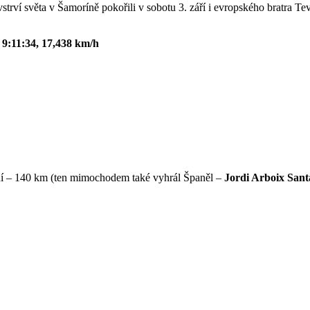
trví světa v Šamoríně pokořili v sobotu 3. září i evropského bratra T
.
9:11:34, 17,438 km/h
oní – 140 km (ten mimochodem také vyhrál Španěl –
Jordi Arboix Sant