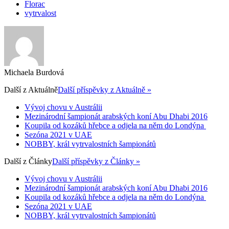
Florac
vytrvalost
Michaela Burdová
Další z
Aktuálně
Další příspěvky z Aktuálně »
Vývoj chovu v Austrálii
Mezinárodní šampionát arabských koní Abu Dhabi 2016
Koupila od kozáků hřebce a odjela na něm do Londýna
Sezóna 2021 v UAE
NOBBY, král vytrvalostních šampionátů
Další z
Články
Další příspěvky z Články »
Vývoj chovu v Austrálii
Mezinárodní šampionát arabských koní Abu Dhabi 2016
Koupila od kozáků hřebce a odjela na něm do Londýna
Sezóna 2021 v UAE
NOBBY, král vytrvalostních šampionátů