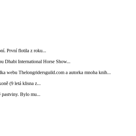
. První flotila z roku...
bu Dhabi International Horse Show...
elka webu Thelongridersguild.com a autorka mnoha knih...
 (9 letá klisna z...
é pastviny. Bylo mu...