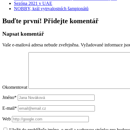
Sezóna 2021 v UAE
NOBBY, král vytrvalostních šampionátů
Buďte první! Přidejte komentář
Napsat komentář
Vaše e-mailová adresa nebude zveřejněna.
Vyžadované informace js
Okomentovat
Jméno*
E-mail*
Web
Uložit do prohlížeče jméno, e-mail a webovou stránku pro budou