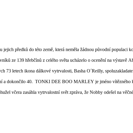
 jejich předků do této země, která neměla žádnou původní populaci koní
vníků ze 139 hřebčínů z celého světa ucházelo o ocenění na výstavě A
h 73 letech ikona dálkové vytrvalosti, Basha O´Reilly, spoluzakladat
koní a dokončilo 40. TONKI DEE BOO MARLEY je jméno vítězného koně
ohužel včera zasáhla vytrvalostní svět zpráva, že Nobby odešel na věčn