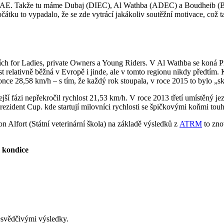
u UAE. Takže tu máme Dubaj (DIEC), Al Wathba (ADEC) a Boudheib (BI
tku to vypadalo, že se zde vytrácí jakákoliv soutěžní motivace, což tak
ch for Ladies, private Owners a Young Riders. V Al Wathba se koná Pr
t relativně běžná v Evropě i jinde, ale v tomto regionu nikdy předtím
once 28,58 km/h – s tím, že každý rok stoupala, v roce 2015 to bylo 
ejší fázi nepřekročil rychlost 21,53 km/h. V roce 2013 třetí umístěný jez
 Prezident Cup. kde startují milovníci rychlosti se špičkovými koňmi 
n Alfort (Státní veterinární škola) na základě výsledků z
ATRM
to zno
m kondice
esvědčivými výsledky.