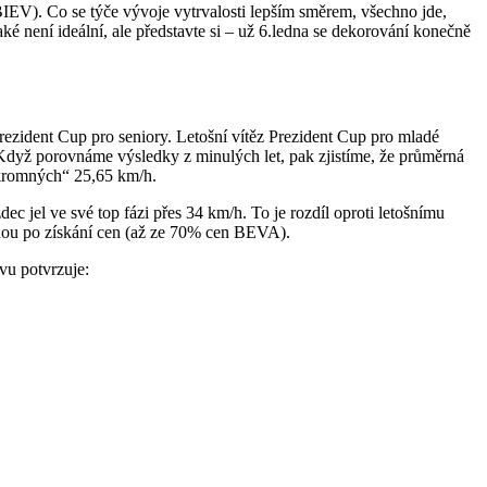
EV). Co se týče vývoje vytrvalosti lepším směrem, všechno jde,
é není ideální, ale představte si – už 6.ledna se dekorování konečně
ezident Cup pro seniory. Letošní vítěz Prezident Cup pro mladé
. Když porovnáme výsledky z minulých let, pak zjistíme, že průměrná
„skromných“ 25,65 km/h.
dec jel ve své top fázi přes 34 km/h. To je rozdíl oproti letošnímu
touhou po získání cen (až ze 70% cen BEVA).
vu potvrzuje: