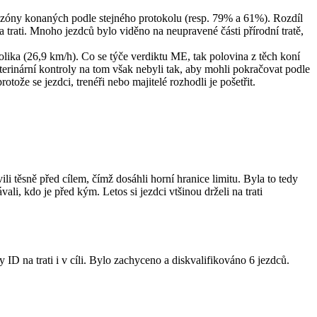
sezóny konaných podle stejného protokolu (resp. 79% a 61%). Rozdíl
trati. Mnoho jezdců bylo viděno na neupravené části přírodní tratě,
olika (26,9 km/h). Co se týče verdiktu ME, tak polovina z těch koní
terinární kontroly na tom však nebyli tak, aby mohli pokračovat podle
e se jezdci, trenéři nebo majitelé rozhodli je pošetřit.
i těsně před cílem, čímž dosáhli horní hranice limitu. Byla to tedy
ali, kdo je před kým. Letos si jezdci vtšinou drželi na trati
D na trati i v cíli. Bylo zachyceno a diskvalifikováno 6 jezdců.