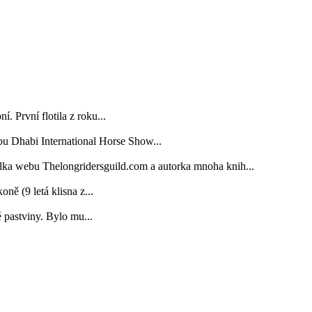
. První flotila z roku...
bu Dhabi International Horse Show...
elka webu Thelongridersguild.com a autorka mnoha knih...
 (9 letá klisna z...
é pastviny. Bylo mu...