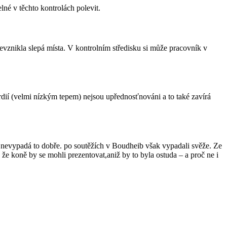
elné v těchto kontrolách polevit.
evznikla slepá místa. V kontrolním středisku si může pracovník v
dií (velmi nízkým tepem) nejsou upřednosťnováni a to také zavírá
, nevypadá to dobře. po soutěžích v Boudheib však vypadali svěže. Ze
že koně by se mohli prezentovat,aniž by to byla ostuda – a proč ne i