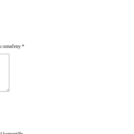
ou označeny
*
cí komentáře.