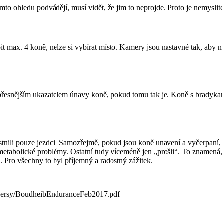
omto ohledu podvádějí, musí vidět, že jim to neprojde. Proto je nemyslit
t max. 4 koně, nelze si vybírat místo. Kamery jsou nastavné tak, aby n
přesnějším ukazatelem únavy koně, pokud tomu tak je. Koně s bradykar
astnili pouze jezdci. Samozřejmě, pokud jsou koně unavení a vyčerpaní
metabolické problémy. Ostatní tudy víceméně jen „prošli“. To znamená, 
. Pro všechny to byl příjemný a radostný zážitek.
oversy/BoudheibEnduranceFeb2017.pdf