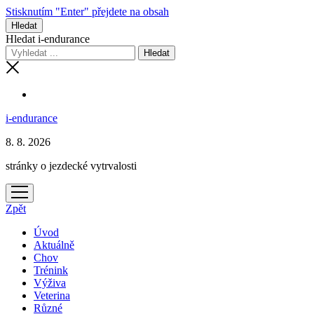
Stisknutím "Enter" přejdete na obsah
Hledat
Hledat i-endurance
i-endurance
8. 8. 2026
stránky o jezdecké vytrvalosti
otevřít
menu
Zpět
Úvod
Aktuálně
Chov
Trénink
Výživa
Veterina
Různé