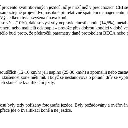
í procento kvalifikovaných jezdců, ač je nižší než v předchozích CEI 
 samozřejmě projeví dvojnásobně při relativně špatném managementu na 
ech.Výsledkem byla zvýšená únava koní.
it se včas (10%), dále se vyskytly nepravidelnosti chodu (14,5%), metab
enérů nebo majitelů odstoupit – protože přes dobrou kondici v době ve
o buď proto, že překročili parametry dané protokolem BECA nebo protož
outěžích (12-16 km/h) jeli naplno (25-30 km/h) a zpomalili nebo zastavil
u zkušenost koně měli mít. I když se nestanovovalo pořadí, dřív se vyptáv
Jeli skutečné kvalifikační jízdy.
tí byly tedy pořízeny fotografie jezdce. Byly požadovány a ověřovány I
přece jde o kvalifikaci koně a ne jezdce.