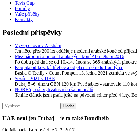
Tevis Cup
Portréty
Vaše příběhy
Kontakty
Poslední příspěvky
Vývoj chovu v Austrálii
Jen něco přes 200 let odděluje moderní arabské koně od příjezdu
Mezinárodní šampionát arabských koní Abu Dhabi 2016
Po dobu pěti dnů se od 10.-14. února se 365 arabských plnokre
Koupila od kozáků hřebce a odjela na něm do Londýna
Basha O´Reilly - Count Pompeii 13. ledna 2021 zemřela ve svýc
Sezóna 2021 v UAE
Dubaj 5.-6. února CEN 120 km Pvt Stables - startovalo 110 
NOBBY, král vytrvalostních šampionátů
Tenhle článek jsem psala ještě na původní editor před 4 lety. B
UAE není jen Dubaj – je to také Boudheib
Od Michaela Burdová dne 7. 2. 2017