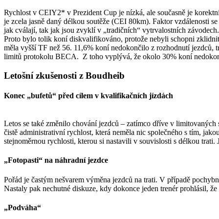
Rychlost v CEIY2* v Prezident Cup je nízká, ale současně je korektn
je zcela jasně daný délkou soutěže (CEI 80km). Faktor vzdálenosti se
jak cválají, tak jak jsou zvyklí v „tradičních“ vytrvalostních závod
Proto bylo tolik koní diskvalifikováno, protože nebyli schopni zklidn
měla vyšší TF než 56. 11,6% koní nedokončilo z rozhodnutí jezdců, tr
limitů protokolu BECA. Z toho vyplývá, že okolo 30% koní nedokončil
Letošní zkušenosti z Boudheib
Konec „bufetů“ před cílem v kvalifikačních jízdách
Letos se také změnilo chování jezdců – zatímco dříve v limitovaných s
čistě administrativní rychlost, která neměla nic společného s tím, jako
stejnoměrnou rychlosti, kterou si nastavili v souvislosti s délkou trati. 
„Fotopasti“ na náhradní jezdce
Pořád je častým nešvarem výměna jezdců na trati. V případě pochybnos
Nastaly pak nechutné diskuze, kdy dokonce jeden trenér prohlásil, že 
„Podváha“