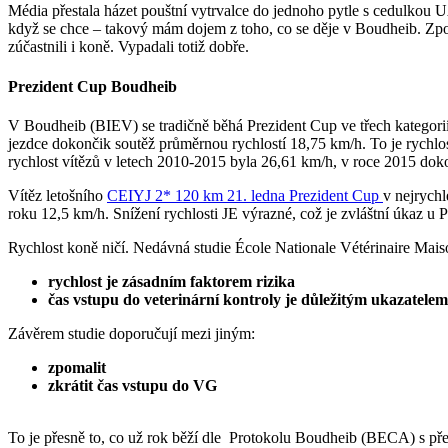
Média přestala házet pouštní vytrvalce do jednoho pytle s cedulko
když se chce – takový mám dojem z toho, co se děje v Boudheib. Zpočá
zúčastnili i koně. Vypadali totiž dobře.
Prezident Cup Boudheib
V Boudheib (BIEV) se tradičně běhá Prezident Cup ve třech kategorií
jezdce dokončik soutěž průměrnou rychlostí 18,75 km/h. To je rychlos
rychlost vítězů v letech 2010-2015 byla 26,61 km/h, v roce 2015 dok
Vítěz letošního
CEIYJ 2* 120 km 21. ledna Prezident Cup
v nejrychl
roku 12,5 km/h. Snížení rychlosti JE výrazné, což je zvláštní úkaz u
Rychlost koně ničí. Nedávná studie École Nationale Vétérinaire Maiso
rychlost je zásadním faktorem rizika
čas vstupu do veterinární kontroly je důležitým ukazatele
Závěrem studie doporučují mezi jiným:
zpomalit
zkrátit čas vstupu do VG
To je přesně to, co už rok běží dle Protokolu Boudheib (BECA) s př