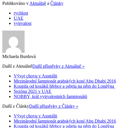
Publikováno v
Aktuálně
a
Články
rychlost
UAE
vytrvalost
Michaela Burdová
Další z
Aktuálně
Další příspěvky z Aktuálně »
Vývoj chovu v Austrálii
Mezinárodní šampionát arabských koní Abu Dhabi 2016
Koupila od kozáků hřebce a odjela na něm do Londýna
Sezóna 2021 v UAE
NOBBY, král vytrvalostních šampionátů
Další z
Články
Další příspěvky z Články »
Vývoj chovu v Austrálii
Mezinárodní šampionát arabských koní Abu Dhabi 2016
Koupila od kozáků hřebce a odjela na něm do Londýna