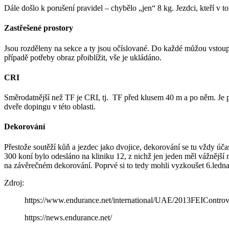
Dále došlo k porušení pravidel – chybělo „jen“ 8 kg. Jezdci, kteří v t
Zastřešené prostory
Jsou rozděleny na sekce a ty jsou očíslované. Do každé můžou vstoupi
případě potřeby obraz přoiblížit, vše je ukládáno.
CRI
Směrodatnější než TF je CRI, tj. TF před klusem 40 m a po něm. Je 
dveře dopingu v této oblasti.
Dekorování
Přestože soutěží kůň a jezdec jako dvojice, dekorování se tu vždy úč
300 koní bylo odesláno na kliniku 12, z nichž jen jeden měl vážnější 
na závěrečném dekorování. Poprvé si to tedy mohli vyzkoušet 6.ledna
Zdroj:
https://www.endurance.net/international/UAE/2013FEIContr
https://news.endurance.net/