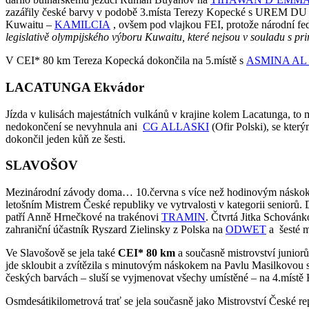
zazářily české barvy v podobě 3.místa Terezy Kopecké s UREM DU BAR
Kuwaitu –
KAMILCIA
, ovšem pod vlajkou FEI, protože národní f
legislativě olympijského výboru Kuwaitu, které nejsou v souladu s pr
V CEI* 80 km Tereza Kopecká dokončila na 5.místě s
ASMINA AL
LACATUNGA Ekvádor
Jízda v kulisách majestátních vulkánů v krajine kolem Lacatunga, to 
nedokončení se nevyhnula ani
CG ALLASKI
(Ofir Polski), se kter
dokončil jeden kůň ze šesti.
SLAVOŠOV
Mezinárodní závody doma… 10.června s více než hodinovým náskok
letošním Mistrem České republiky ve vytrvalosti v kategorii seniorů.
patří Anně Hrnečkové na trakénovi
TRAMIN
. Čtvrtá Jitka Schován
zahraniční účastník Ryszard Zielinsky z Polska na
ODWET
a šesté m
Ve Slavošově se jela také
CEI* 80 km
a současně mistrovství junior
jde skloubit a zvítězila s minutovým náskokem na Pavlu Masilkovou 
českých barvách – sluší se vyjmenovat všechy umístěné – na 4.míst
Osmdesátikilometrová trať se jela současně jako Mistrovství České repu