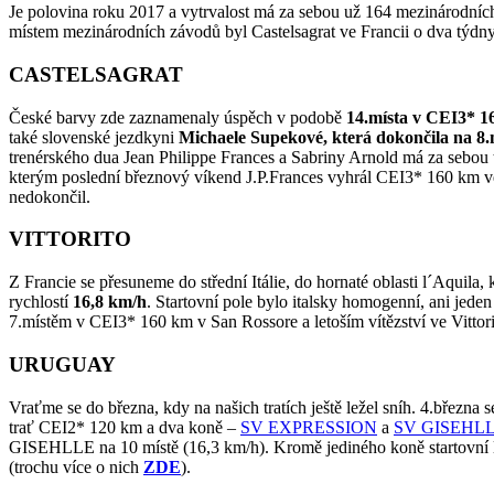
Je polovina roku 2017 a vytrvalost má za sebou už 164 mezinárodních
místem mezinárodních závodů byl Castelsagrat ve Francii o dva týdny
CASTELSAGRAT
České barvy zde zaznamenaly úspěch v podobě
14.místa v CEI3* 
také slovenské jezdkyni
Michaele Supekové, která dokončila na 8.
trenérského dua Jean Philippe Frances a Sabriny Arnold má za sebou tř
kterým poslední březnový víkend J.P.Frances vyhrál CEI3* 160 km ve
nedokončil.
VITTORITO
Z Francie se přesuneme do střední Itálie, do hornaté oblasti l´Aquila,
rychlostí
16,8 km/h
. Startovní pole bylo italsky homogenní, ani jeden
7.místěm v CEI3* 160 km v San Rossore a letoším vítězství ve Vittor
URUGUAY
Vraťme se do března, kdy na našich tratích ještě ležel sníh. 4.břez
trať CEI2* 120 km a dva koně –
SV EXPRESSION
a
SV GISEHL
GISEHLLE na 10 místě (16,3 km/h). Kromě jediného koně startovní li
(trochu více o nich
ZDE
).