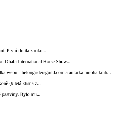
. První flotila z roku...
bu Dhabi International Horse Show...
elka webu Thelongridersguild.com a autorka mnoha knih...
 (9 letá klisna z...
é pastviny. Bylo mu...