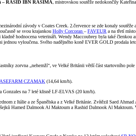
á – RASID IBN RASIMA
, mistrovskou soutěže nedokončily Kateřin
í mezinárodní závody v Coates Creek. 2.července se zde konaly soutěže
oučasně se svou krajankou
Holly Corcoran
–
FAVEUR
a na třetí mís
elmi kladně hodnocena veterináři. Wendy Maccoubrey byla také členkou 
ani jednou vyloučena. Svého nadějného koně EVER GOLD prodala letos
stníky zorvna „nehemží“, ve Velké Británii větší část startovního po
ASEFARM CZAMAK
(14,64 km/h).
a Gonzales na 7 leté klisně LF-ELVAS (20 km/h).
jednom z Itálie a ze Španělska a z Velké Británie. Zvítězil Saed Ahma
tně šejků Hamed Dalmook Al Maktoum a Rashid Dalmook Al Maktoum. 