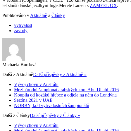
V Kodani (Copenhagen) v CEI2* 120 km se podařilo zvítězit teprve 
let starší dánské jezdkyni Inge-Merete Larsen s
ZAMEEL OX
.
Publikováno v
Aktuálně
a
Články
vytrvalost
závody
Michaela Burdová
Další z
Aktuálně
Další příspěvky z Aktuálně »
Vývoj chovu v Austrálii
Mezinárodní šampionát arabských koní Abu Dhabi 2016
Koupila od kozáků hřebce a odjela na něm do Londýna
Sezóna 2021 v UAE
NOBBY, král vytrvalostních šampionátů
Další z
Články
Další příspěvky z Články »
Vývoj chovu v Austrálii
Mezinárodní šampionát arabských koní Abu Dhabi 2016