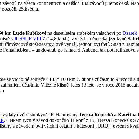
 závodů na všech kontinentech a dalších 132 závodů ji letos čeká. Nap
 později, 25.května.
160 km Lucie Kubíkové
na desetiletém arabském valachovi po
Dzarek
místě
s
JUSSUF VIII 7
(14,8 km/h). Zvítězila německá jezdkyně
Sabr
i tříhvězdové stošedesátky, dvě vyhrál, jednou byl třetí. Snad z Tarzib
 Fontainebleau – anglo-arab po Ismael d´Aubanel tak potvrdil znovu s
 kde se vrcholné soutěže CEI3* 160 km 7. dubna zúčastnilo 9 jezdců a tř
 zahraniční účastník. Vítězné klisně, letos 13 leté, se v roce 2015 neda
ito.
na se vydaly dvě zástupkyně JK Habrovany
Tereza Kopecká a Kateřina
LE
. Celkem rychlý závod dokončilo 11 koní z 15, Tereza Kopecká s
stiny s původem byli všichni ostatní v kategorii „URU“, ovšem s kval