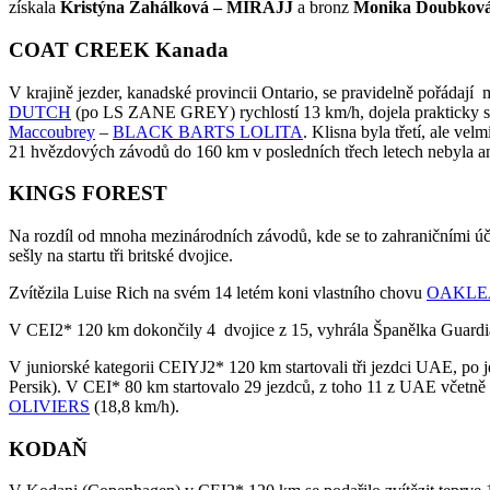
získala
Kristýna Zahálková – MIRAJJ
a bronz
Monika Doubkov
COAT CREEK Kanada
V krajině jezder, kanadské provincii Ontario, se pravidelně pořádaj
DUTCH
(po LS ZANE GREY) rychlostí 13 km/h, dojela prakticky s
Maccoubrey
–
BLACK BARTS LOLITA
. Klisna byla třetí, ale v
21 hvězdových závodů do 160 km v posledních třech letech nebyla 
KINGS FOREST
Na rozdíl od mnoha mezinárodních závodů, kde se to zahraničními úča
sešly na startu tři britské dvojice.
Zvítězila Luise Rich na svém 14 letém koni vlastního chovu
OAKLE
V CEI2* 120 km dokončily 4 dvojice z 15, vyhrála Španělka Guardi
V juniorské kategorii CEIYJ2* 120 km startovali tři jezdci UAE, po 
Persik). V CEI* 80 km startovalo 29 jezdců, z toho 11 z UAE vče
OLIVIERS
(18,8 km/h).
KODAŇ