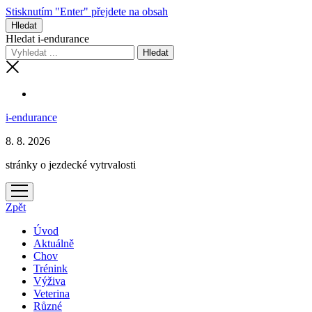
Stisknutím "Enter" přejdete na obsah
Hledat
Hledat i-endurance
i-endurance
8. 8. 2026
stránky o jezdecké vytrvalosti
otevřít
menu
Zpět
Úvod
Aktuálně
Chov
Trénink
Výživa
Veterina
Různé