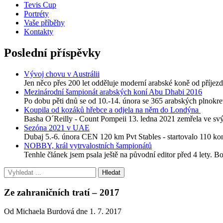
Tevis Cup
Portréty
Vaše příběhy
Kontakty
Poslední příspěvky
Vývoj chovu v Austrálii
Jen něco přes 200 let odděluje moderní arabské koně od příjezdu
Mezinárodní šampionát arabských koní Abu Dhabi 2016
Po dobu pěti dnů se od 10.-14. února se 365 arabských plnokre
Koupila od kozáků hřebce a odjela na něm do Londýna
Basha O´Reilly - Count Pompeii 13. ledna 2021 zemřela ve svýc
Sezóna 2021 v UAE
Dubaj 5.-6. února CEN 120 km Pvt Stables - startovalo 110 
NOBBY, král vytrvalostních šampionátů
Tenhle článek jsem psala ještě na původní editor před 4 lety. B
Ze zahraničních tratí – 2017
Od Michaela Burdová dne 1. 7. 2017