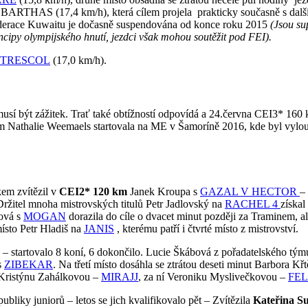
THAS (17,4 km/h), která cílem projela prakticky současně s dalšími 
ederace Kuwaitu je dočasně suspendována od konce roku 2015
(Jsou su
incipy olympijského hnutí, jezdci však mohou soutěžit pod FEI).
 TRESCOL
(17,0 km/h).
musí být zážitek. Trať také obtížností odpovídá a 24.června CEI3* 160 
ým Nathalie Weemaels startovala na ME v Šamoríně 2016, kde byl vylo
em zvítězil v
CEI2* 120 km
Janek Kroupa s
GAZAL V HECTOR
–
 Držitel mnoha mistrovských titulů Petr Jadlovský na
RACHEL 4
získal
ková s
MOGAN
dorazila do cíle o dvacet minut později za Traminem, a
ísto Petr Hladiš na
JANIS
, kterému patří i čtvrté místo z mistrovství.
ů – startovalo 8 koní, 6 dokončilo. Lucie Škábová z pořadatelského tý
s
ZIBEKAR
. Na třetí místo dosáhla se ztrátou deseti minut Barbora Kř
ě Kristýnu Zahálkovou –
MIRAJJ
, za ní Veroniku Myslivečkovou –
FEL
bliky juniorů – letos se jich kvalifikovalo pět – Zvítězila
Kateřina 