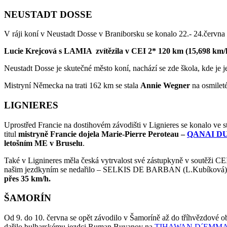
NEUSTADT DOSSE
V ráji koní v Neustadt Dosse v Braniborsku se konalo 22.- 24.června
Lucie Krejcová
s LAMIA zvítězila v CEI 2* 120 km (15,698 km
Neustadt Dosse je skutečné město koní, nachází se zde škola, kde je 
Mistryní Německa na trati 162 km se stala
Annie Wegner
na osmile
LIGNIERES
Uprostřed Francie na dostihovém závodišti v Lignieres se konalo ve st
titul
mistryně Francie dojela Marie-Pierre Peroteau –
QANAI DU
letošním ME v Bruselu
.
Také v Lignineres měla česká vytrvalost své zástupkyně v sout
našim jezdkyním se nedařilo – SELKIS DE BARBAN (L.Kubíková
přes 35 km/h.
ŠAMORÍN
Od 9. do 10. června se opět závodilo v Šamoríně až do tříhvězdové ob
dařilo bulharskému jezdci Ruman Buyanov na
TIHAWAN D´EMM