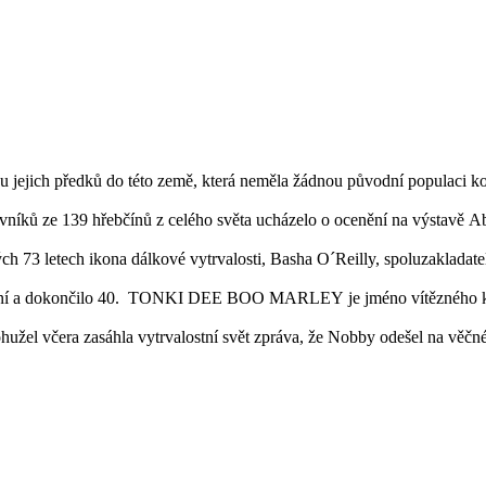
 jejich předků do této země, která neměla žádnou původní populaci koní
vníků ze 139 hřebčínů z celého světa ucházelo o ocenění na výstavě A
h 73 letech ikona dálkové vytrvalosti, Basha O´Reilly, spoluzakladat
koní a dokončilo 40. TONKI DEE BOO MARLEY je jméno vítězného koně
ohužel včera zasáhla vytrvalostní svět zpráva, že Nobby odešel na věčn