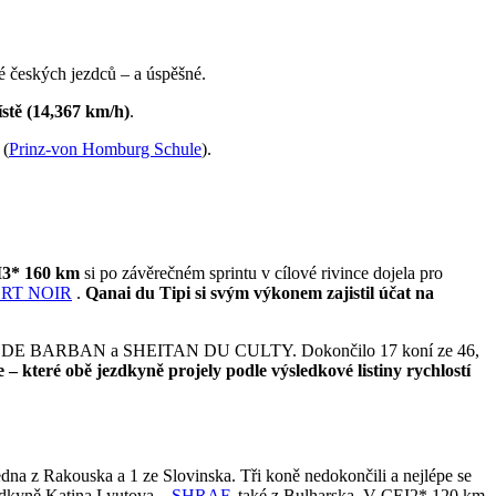
ké českých jezdců – a úspěšné.
stě (14,367 km/h)
.
 (
Prinz-von Homburg Schule
).
3* 160 km
si po závěrečném sprintu v cílové rivince dojela pro
RT NOIR
.
Qanai du Tipi si svým výkonem zajistil účat na
SELKIS DE BARBAN a SHEITAN DU CULTY. Dokončilo 17 koní ze 46,
– které obě jezdkyně projely podle výsledkové listiny rychlostí
jedna z Rakouska a 1 ze Slovinska. Tři koně nedokončili a nejlépe se
ezdkyně Katina Lyutova –
SHRAF
, také z Bulharska. V CEI2* 120 km