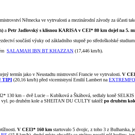
 mistrovství Německa ve vytrvalosti a mezinárodní závody za účasti ta
/h)
a
Petr Jadlovský s klisnou KARISA v CEI* 80 km dojel na 5. mí
jezdectví součástí výuky od základního stupně po středoškolské studium
tém
SALAMAH IBN BT KHAZZAN
(17,446 km/h).
ejný termín jako v Neustadtu mistrovství Francie ve vytrvalosti.
V CEI
 TIPI
(20,16 km/h) před vicemistryní Emilií Lambert na
EXTREMFO
ěži CEI2* 130 km – dvě Lucie – Kubíková a Škábová, sedlaly koně 
) vyl. po druhém kole a SHEITAN DU CULTY taktéž
po druhém kole 
tížnosti.
V CEI3* 160 km
startovalo 5 dvojic, z toho 3 z Bulharska, 
ARE
(15,8 km/h), druhé místo obsadila se ztrátou necelé půl hodiny j