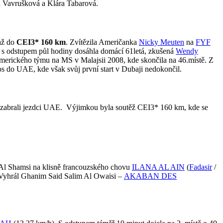
a Vavrušková a Klára Tabarová.
 až do
CEI3* 160 km
. Zvítězila Američanka
Nicky Meuten
na
FYF
to s odstupem půl hodiny dosáhla domácí 61letá, zkušená
Wendy
amerického týmu na MS v Malajsii 2008, kde skončila na 46.místě. Z
 do UAE, kde však svůj první start v Dubaji nedokončil.
le zabrali jezdci UAE. Výjimkou byla soutěž CEI3* 160 km, kde se
d Al Shamsi na klisně francouzského chovu
ILANA AL AIN
(
Fadasir
/
Vyhrál Ghanim Said Salim Al Owaisi –
AKABAN DES