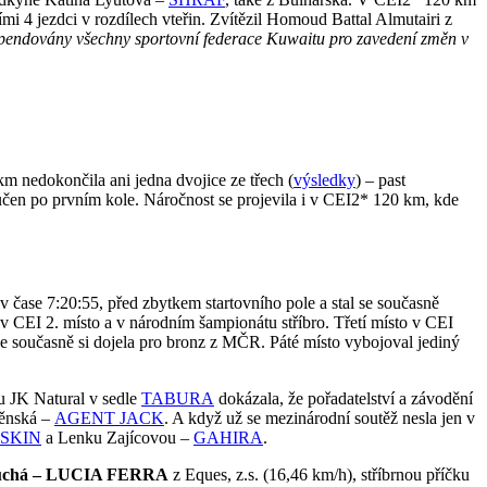
4 jezdci v rozdílech vteřin. Zvítězil Homoud Battal Almutairi z
pendovány všechny sportovní federace Kuwaitu pro zavedení změn v
km nedokončila ani jedna dvojice ze třech (
výsledky
) – past
učen po prvním kole. Náročnost se projevila i v CEI2* 120 km, kde
 v čase 7:20:55, před zbytkem startovního pole a stal se současně
 v CEI 2. místo a v národním šampionátu stříbro. Třetí místo v CEI
le současně si dojela pro bronz z MČR. Páté místo vybojoval jediný
mu JK Natural v sedle
TABURA
dokázala, že pořadatelství a závodění
těnská –
AGENT JACK
. A když už se mezinárodní soutěž nesla jen v
SKIN
a Lenku Zajícovou –
GAHIRA
.
Suchá – LUCIA FERRA
z Eques, z.s. (16,46 km/h), stříbrnou příčku