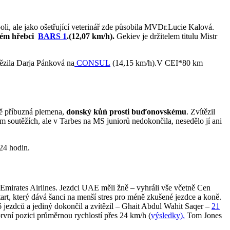
i, ale jako ošetřující veterinář zde působila MVDr.Lucie Kalová.
ském hřebci
BARS 1
.(12,07 km/h).
Gekiev je držitelem titulu Mistr
tězila Darja Pánková na
CONSUL
(14,15 km/h).V CEI*80 km
vě příbuzná plemena,
donský kůń prosti buďonovskému
. Zvítězil
 soutěžích, ale v Tarbes na MS juniorů nedokončila, nesedělo jí ani
 24 hodin.
Emirates Airlines. Jezdci UAE měli žně – vyhráli vše včetně Cen
rt, který dává šanci na menší stres pro méně zkušené jezdce a koně.
6 jezdců a jediný dokončil a zvítězil – Ghait Abdul Wahit Saqer –
21
vní pozici průměrnou rychlostí přes 24 km/h (
výsledky).
Tom Jones