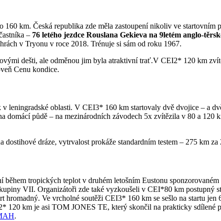
160 km. Česká republika zde měla zastoupení nikoliv ve startovním pol
častníka –
76 letého jezdce Rouslana Gekieva na 9letém anglo-těr
 hrách v Tryonu v roce 2018. Trénuje si sám od roku 1967.
lovými dešti, ale odměnou jim byla atraktivní trať.V CEI2* 120 km zví
roveň Cenu kondice.
 v leningradské oblasti. V CEI3* 160 km startovaly dvě dvojice – a d
na domácí půdě – na mezinárodních závodech 5x zvítězila v 80 a 120 km
 na dostihové dráze, vytrvalost prokáže standardním testem – 275 km za
oní během tropických teplot v druhém letošním Eustonu sponzorovaném 
kupiny VII. Organizátoři zde také vyzkoušeli v CEI*80 km postupný sta
tart hromadný. Ve vrcholné soutěži CEI3* 160 km se sešlo na startu jen 
* 120 km je asi TOM JONES TE, který skončil na prakticky sdílené pr
MAH
.