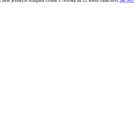
13leté jezdkyni Kaspara Grude z Norska na 12 letém valachovi
SR N