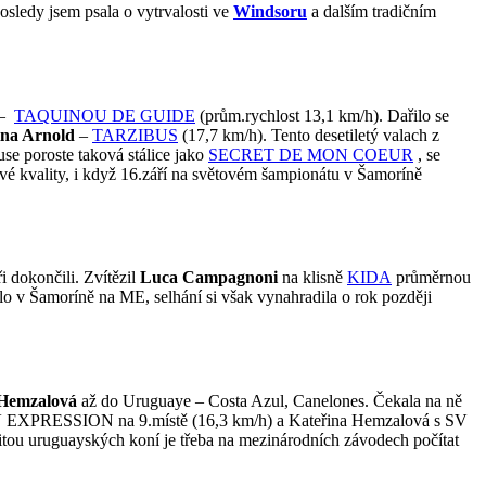
osledy jsem psala o vytrvalosti ve
Windsoru
a dalším tradičním
–
TAQUINOU DE GUIDE
(prům.rychlost 13,1 km/h). Dařilo se
ina Arnold
–
TARZIBUS
(17,7 km/h). Tento desetiletý valach z
use poroste taková stálice jako
SECRET DE MON COEUR
, se
vé kvality, i když 16.září na světovém šampionátu v Šamoríně
i dokončili. Zvítězil
Luca Campagnoni
na klisně
KIDA
průměrnou
řilo v Šamoríně na ME, selhání si však vynahradila o rok později
 Hemzalová
až do Uruguaye – Costa Azul, Canelones. Čekala na ně
 SV EXPRESSION na 9.místě (16,3 km/h) a Kateřina Hemzalová s SV
itou uruguayských koní je třeba na mezinárodních závodech počítat