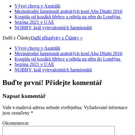
Vývoj chovu v Austrálii
Mezinárodní šampionát arabských koní Abu Dhabi 2016
Koupila od kozáků hřebce a odjela na něm do Londýna
Sezóna 2021 v UAE
NOBBY, král vytrvalostních šampionátů
Další z
Články
Další příspěvky z Články »
Vývoj chovu v Austrálii
Mezinárodní šampionát arabských koní Abu Dhabi 2016
Koupila od kozáků hřebce a odjela na něm do Londýna
Sezóna 2021 v UAE
NOBBY, král vytrvalostních šampionátů
Buďte první! Přidejte komentář
Napsat komentář
Vaše e-mailová adresa nebude zveřejněna.
Vyžadované informace
jsou označeny
*
Okomentovat