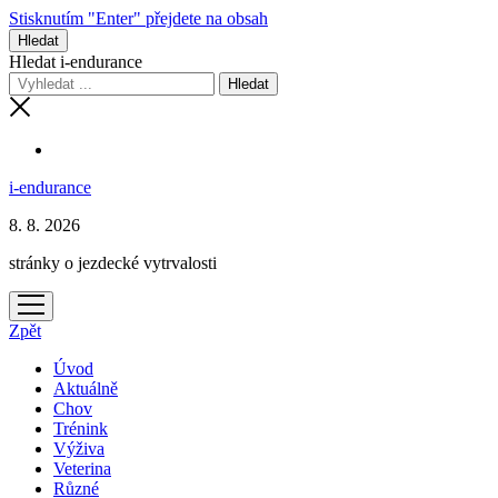
Stisknutím "Enter" přejdete na obsah
Hledat
Hledat i-endurance
i-endurance
8. 8. 2026
stránky o jezdecké vytrvalosti
otevřít
menu
Zpět
Úvod
Aktuálně
Chov
Trénink
Výživa
Veterina
Různé