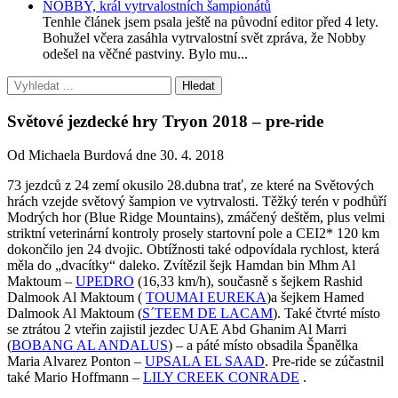
NOBBY, král vytrvalostních šampionátů
Tenhle článek jsem psala ještě na původní editor před 4 lety.
Bohužel včera zasáhla vytrvalostní svět zpráva, že Nobby
odešel na věčné pastviny. Bylo mu...
Světové jezdecké hry Tryon 2018 – pre-ride
Od Michaela Burdová dne 30. 4. 2018
73 jezdců z 24 zemí okusilo 28.dubna trať, ze které na Světových
hrách vzejde světový šampion ve vytrvalosti. Těžký terén v podhůří
Modrých hor (Blue Ridge Mountains), zmáčený deštěm, plus velmi
striktní veterinární kontroly prosely startovní pole a CEI2* 120 km
dokončilo jen 24 dvojic. Obtížnosti také odpovídala rychlost, která
měla do „dvacítky“ daleko. Zvítězil šejk Hamdan bin Mhm Al
Maktoum –
UPEDRO
(16,33 km/h), současně s šejkem Rashid
Dalmook Al Maktoum (
TOUMAI EUREKA
)a šejkem Hamed
Dalmook Al Maktoum (
S´TEEM DE LACAM
). Také čtvrté místo
se ztrátou 2 vteřin zajistil jezdec UAE Abd Ghanim Al Marri
(
BOBANG AL ANDALUS
) – a páté místo obsadila Španělka
Maria Alvarez Ponton –
UPSALA EL SAAD
. Pre-ride se zúčastnil
také Mario Hoffmann –
LILY CREEK CONRADE
.