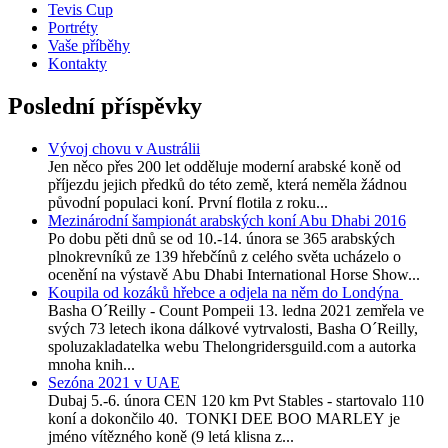
Tevis Cup
Portréty
Vaše příběhy
Kontakty
Poslední příspěvky
Vývoj chovu v Austrálii
Jen něco přes 200 let odděluje moderní arabské koně od
příjezdu jejich předků do této země, která neměla žádnou
původní populaci koní. První flotila z roku...
Mezinárodní šampionát arabských koní Abu Dhabi 2016
Po dobu pěti dnů se od 10.-14. února se 365 arabských
plnokrevníků ze 139 hřebčínů z celého světa ucházelo o
ocenění na výstavě Abu Dhabi International Horse Show...
Koupila od kozáků hřebce a odjela na něm do Londýna
Basha O´Reilly - Count Pompeii 13. ledna 2021 zemřela ve
svých 73 letech ikona dálkové vytrvalosti, Basha O´Reilly,
spoluzakladatelka webu Thelongridersguild.com a autorka
mnoha knih...
Sezóna 2021 v UAE
Dubaj 5.-6. února CEN 120 km Pvt Stables - startovalo 110
koní a dokončilo 40. TONKI DEE BOO MARLEY je
jméno vítězného koně (9 letá klisna z...