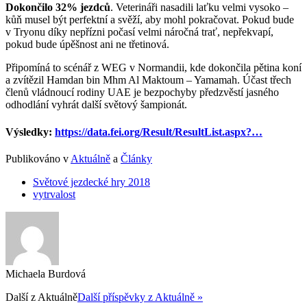
Dokončilo 32% jezdců
. Veterináři nasadili laťku velmi vysoko –
kůň musel být perfektní a svěží, aby mohl
pokračovat. Pokud bude
v Tryonu díky nepřízni počasí velmi náročná trať, nepřekvapí,
pokud bude úpěšnost ani ne třetinová.
Připomíná to scénář z WEG v Normandii, kde dokončila pětina koní
a zvítězil Hamdan bin Mhm Al Maktoum – Yamamah. Účast třech
členů vládnoucí rodiny UAE je bezpochyby předzvěstí jasného
odhodlání vyhrát další světový šampionát.
Výsledky:
https://data.fei.org/Result/ResultList.aspx?…
Publikováno v
Aktuálně
a
Články
Světové jezdecké hry 2018
vytrvalost
Michaela Burdová
Další z
Aktuálně
Další příspěvky z Aktuálně »