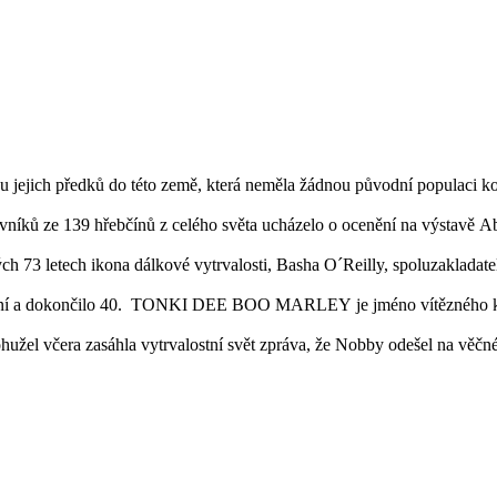
 jejich předků do této země, která neměla žádnou původní populaci koní
vníků ze 139 hřebčínů z celého světa ucházelo o ocenění na výstavě A
h 73 letech ikona dálkové vytrvalosti, Basha O´Reilly, spoluzakladat
koní a dokončilo 40. TONKI DEE BOO MARLEY je jméno vítězného koně
ohužel včera zasáhla vytrvalostní svět zpráva, že Nobby odešel na věčn