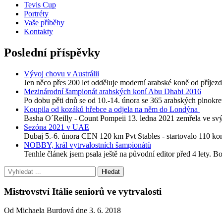
Tevis Cup
Portréty
Vaše příběhy
Kontakty
Poslední příspěvky
Vývoj chovu v Austrálii
Jen něco přes 200 let odděluje moderní arabské koně od příjezdu
Mezinárodní šampionát arabských koní Abu Dhabi 2016
Po dobu pěti dnů se od 10.-14. února se 365 arabských plnokre
Koupila od kozáků hřebce a odjela na něm do Londýna
Basha O´Reilly - Count Pompeii 13. ledna 2021 zemřela ve svýc
Sezóna 2021 v UAE
Dubaj 5.-6. února CEN 120 km Pvt Stables - startovalo 110 
NOBBY, král vytrvalostních šampionátů
Tenhle článek jsem psala ještě na původní editor před 4 lety. B
Mistrovství Itálie seniorů ve vytrvalosti
Od Michaela Burdová dne 3. 6. 2018