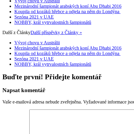
Vývoj chovu v Austrálii
Mezinárodní šampionát arabských koní Abu Dhabi 2016
Koupila od kozáků hřebce a odjela na něm do Londýna
Sezóna 2021 v UAE
NOBBY, král vytrvalostních šampionátů
Další z
Články
Další příspěvky z Články »
Vývoj chovu v Austrálii
Mezinárodní šampionát arabských koní Abu Dhabi 2016
Koupila od kozáků hřebce a odjela na něm do Londýna
Sezóna 2021 v UAE
NOBBY, král vytrvalostních šampionátů
Buďte první! Přidejte komentář
Napsat komentář
Vaše e-mailová adresa nebude zveřejněna.
Vyžadované informace js