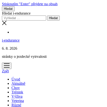
Stisknutím "Enter" přejdete na obsah
Hledat
Hledat i-endurance
i-endurance
6. 8. 2026
stránky o jezdecké vytrvalosti
otevřít
menu
Zpět
Úvod
Aktuálně
Chov
Trénink
Výživa
Veterina
Různé