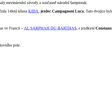
onaly mezinárodní závody a současně národní šampionát.
zila 14letá klisna
KIDA
,
jezdec Campagnoni Luca
. Tato dvojice byl
as ve Francii –
AL SARPHAH DU BARTHAS
, s jezdkyní
Constanza
rtovního pole.