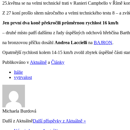
25.května se na velmi technické trati v Ranieri Campbello v Římě k
Z 27 koní prošlo sítem náročného a velmi technického testu 8 – a zvítě
Jen první dva koně překročili průměrnou rychlost 16 km/h
– druhé místo patří dalšímu z řady úspěšných odchovů hřebčína Barth
na bronzovou příčku dosáhl
Andrea Laccielli
na
BAJRON
.
Opatrnější rychlosti kolem 14-15 km/h zvolil zbytek úspěšné části sta
Publikováno v
Aktuálně
a
Články
Itálie
vytrvalost
Michaela Burdová
Další z
Aktuálně
Další příspěvky z Aktuálně »