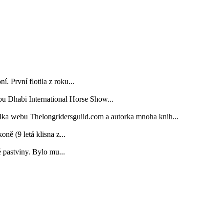
. První flotila z roku...
bu Dhabi International Horse Show...
elka webu Thelongridersguild.com a autorka mnoha knih...
 (9 letá klisna z...
é pastviny. Bylo mu...