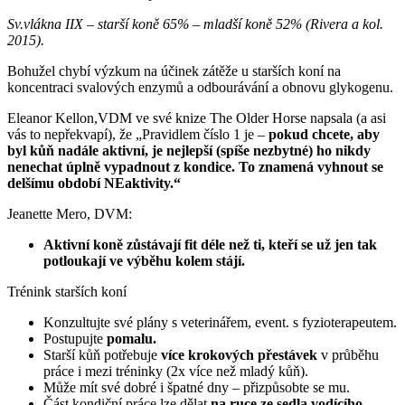
Sv.vlákna IIX – starší koně 65% – mladší koně 52% (Rivera a kol.
2015).
Bohužel chybí výzkum na účinek zátěže u starších koní na
koncentraci svalových enzymů a odbourávání a obnovu glykogenu.
Eleanor Kellon,VDM ve své knize The Older Horse napsala (a asi
vás to nepřekvapí), že „Pravidlem číslo 1 je –
pokud chcete, aby
byl kůň nadále aktivní, je nejlepší (spíše nezbytné) ho nikdy
nenechat úplně vypadnout z kondice. To znamená vyhnout se
delšímu období NEaktivity.“
Jeanette Mero, DVM:
Aktivní koně zůstávají fit déle než ti, kteří se už jen tak
potloukají ve výběhu kolem stájí.
Trénink starších koní
Konzultujte své plány s veterinářem, event. s fyzioterapeutem.
Postupujte
pomalu.
Starší kůň potřebuje
více krokových přestávek
v průběhu
práce i mezi tréninky (2x více než mladý kůň).
Může mít své dobré i špatné dny – přizpůsobte se mu.
Část kondiční práce lze dělat
na ruce ze sedla vodícího