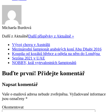
Michaela Burdová
Další z
Aktuálně
Další příspěvky z Aktuálně »
Vývoj chovu v Austrálii
Mezinárodní šampionát arabských koní Abu Dhabi 2016
Koupila od kozáků hřebce a odjela na něm do Londýna
Sezóna 2021 v UAE
NOBBY, král vytrvalostních šampionátů
Buďte první! Přidejte komentář
Napsat komentář
Vaše e-mailová adresa nebude zveřejněna.
Vyžadované informace
jsou označeny
*
Okomentovat