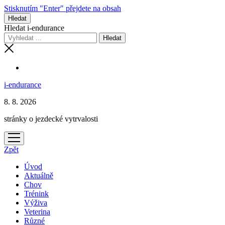
Stisknutím "Enter" přejdete na obsah
Hledat
Hledat i-endurance
i-endurance
8. 8. 2026
stránky o jezdecké vytrvalosti
otevřít
menu
Zpět
Úvod
Aktuálně
Chov
Trénink
Výživa
Veterina
Různé