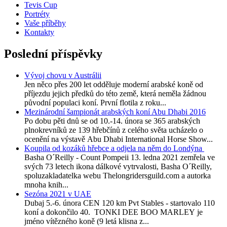
Tevis Cup
Portréty
Vaše příběhy
Kontakty
Poslední příspěvky
Vývoj chovu v Austrálii
Jen něco přes 200 let odděluje moderní arabské koně od
příjezdu jejich předků do této země, která neměla žádnou
původní populaci koní. První flotila z roku...
Mezinárodní šampionát arabských koní Abu Dhabi 2016
Po dobu pěti dnů se od 10.-14. února se 365 arabských
plnokrevníků ze 139 hřebčínů z celého světa ucházelo o
ocenění na výstavě Abu Dhabi International Horse Show...
Koupila od kozáků hřebce a odjela na něm do Londýna
Basha O´Reilly - Count Pompeii 13. ledna 2021 zemřela ve
svých 73 letech ikona dálkové vytrvalosti, Basha O´Reilly,
spoluzakladatelka webu Thelongridersguild.com a autorka
mnoha knih...
Sezóna 2021 v UAE
Dubaj 5.-6. února CEN 120 km Pvt Stables - startovalo 110
koní a dokončilo 40. TONKI DEE BOO MARLEY je
jméno vítězného koně (9 letá klisna z...