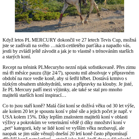
Když letos PL MERCURY dokončil ve 27 letech Tevis Cup, možná
jste se zadívali na svého …nácti-cetiletého parťáka a napadlo vás,
jestli by zvládl ještě závodit a jak je to vlastně s trénováním starších
a starých koní.
Recept na trénink PLMecuryho nezní nijak sofistikovaně. Přes zimu
má tři měsíce pauzu (žije 24/7), spoustu mil absolvuje v přípravném
období na ruce vedle koně, aby si šetřil hřbet. Dostává krmivo s
nízkým obsahem uhlohydrátů, seno a přípravky na klouby. Je jisté,
že PL Mercury patří mezi výjimky, ale také se stal pro mnoho
majitelů starších koní inspirací…
Co to jsou staří koně? Malá část koní se dožívá věku od 30 let výše,
ale kolem 20 let je spoustu koní v plné síle a jejich počet je např. v
USA kolem 15%. Díky lepším znalostem majitelů koní v oblasti
výživy a pokrokům ve veterinární vědě (i díky množství koní v
„pet“ kategorii, kdy se lidé koní ve vyšším věku nezbavují, ale
naopak se jim stále věnují) dnešní 20 letí koně často připomínají