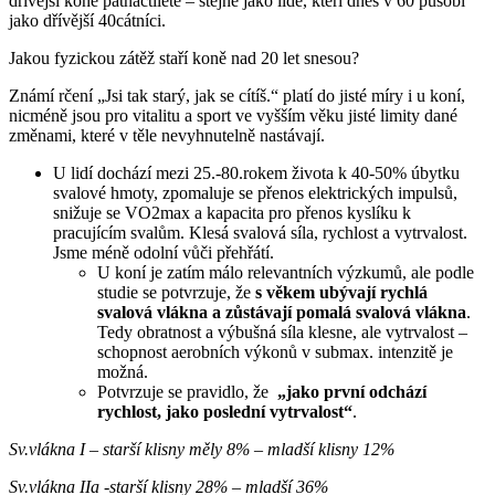
dřívější koně patnáctileté – stejně jako lidé, kteří dnes v 60 působí
jako dřívější 40cátníci.
Jakou fyzickou zátěž staří koně nad 20 let snesou?
Známí rčení „Jsi tak starý, jak se cítíš.“ platí do jisté míry i u koní,
nicméně jsou pro vitalitu a sport ve vyšším věku jisté limity dané
změnami, které v těle nevyhnutelně nastávají.
U lidí dochází mezi 25.-80.rokem života k 40-50% úbytku
svalové hmoty, zpomaluje se přenos elektrických impulsů,
snižuje se VO2max a kapacita pro přenos kyslíku k
pracujícím svalům. Klesá svalová síla, rychlost a vytrvalost.
Jsme méně odolní vůči přehřátí.
U koní je zatím málo relevantních výzkumů, ale podle
studie se potvrzuje, že
s věkem ubývají rychlá
svalová vlákna a zůstávají pomalá svalová vlákna
.
Tedy obratnost a výbušná síla klesne, ale vytrvalost –
schopnost aerobních výkonů v submax. intenzitě je
možná.
Potvrzuje se pravidlo, že
„jako první odchází
rychlost, jako poslední vytrvalost“
.
Sv.vlákna I – starší klisny měly 8% – mladší klisny 12%
Sv.vlákna IIa -starší klisny 28% – mladší 36%