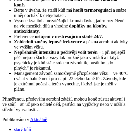
koně.
Berte v úvahu, že starší kůň má
horší termoregulaci
a snáze
u něj dochází k dehydrataci.
Vysoce kvalitní a nezatěžující krmná dávka, jádro rozdělené
na víc menších dílů a vhodné
doplňky na klouby,
antioxidanty.
Preference
ustájení v nestresujícím stádě 24/7
.
Zohlednit změny tepové frekvence
a pásma aerobní aktivity
ve vyšším věku.
Nepřehánět intenzitu a pečlivěji volit terén
– i při nejlepší
péči nejsou šlach a vazy tak pružné jako v mládí a i když
psychicky je kůň stále srdcem závodník, pustit ho „do
plných“ je riskantní.
Management závodů samozřejmě přizpůsobte věku – ve 40°C
cválat v bahně není pro např. 22letého koně fér. Závody, kde
je extrémní počasí a terén vynechte, i když jste je měli v
plánu.
Přiměřenou, především aerobní zátěží, mohou koně zůstat aktivní i
ve stáří – ať už jako učitelé dětí, parťáci na vyjížďky nebo v nižší a
střední vytrvalosti…
Publikováno v
Aktuálně
starý kůň