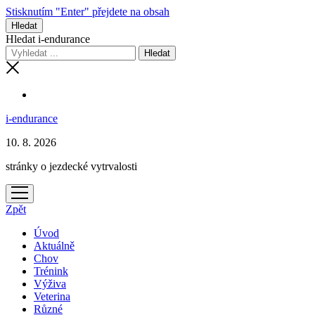
Stisknutím "Enter" přejdete na obsah
Hledat
Hledat i-endurance
i-endurance
10. 8. 2026
stránky o jezdecké vytrvalosti
otevřít
menu
Zpět
Úvod
Aktuálně
Chov
Trénink
Výživa
Veterina
Různé