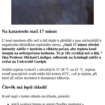
Na katastrofu stačí 17 minut
U koní mnohem dřív než u lidí dojde k přehřátí a jsou náchylnější k
negativním důsledkům teplotního stresu.
„Stačí 17 minut střední
intenzity zátěže v horkém a vlhkém počasí, aby teplota koně
stoupla na nebezpečnou hodnotu. To je 10x rychleji než u lidí, “
říká Profesor Michael Lindiger, odborník na fyziologii zátěže u
zvířat na Univerzitě Guelph.
Jestliže teplota vyskočí z obvyklých 37-38 °C na 41 °C, teplota
uvnitř pracujících svalů může být kolem 43°C, což je teplota, při
které již začne docházet k denaturaci bílkovin.
Člověk má lepší chladič
Koně mají v tomto ohledu nevýhodu, protože:
jejich svalová hmota je oproti člověku mohutná a