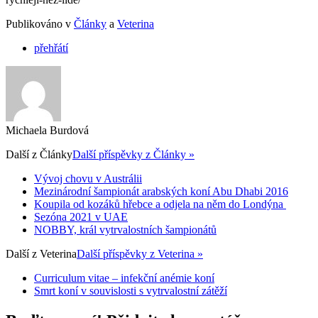
Publikováno v
Články
a
Veterina
přehřátí
Michaela Burdová
Další z
Články
Další příspěvky z Články »
Vývoj chovu v Austrálii
Mezinárodní šampionát arabských koní Abu Dhabi 2016
Koupila od kozáků hřebce a odjela na něm do Londýna
Sezóna 2021 v UAE
NOBBY, král vytrvalostních šampionátů
Další z
Veterina
Další příspěvky z Veterina »
Curriculum vitae – infekční anémie koní
Smrt koní v souvislosti s vytrvalostní zátěží