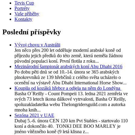
Tevis Cup
Portréty
Vaše příběhy
Kontakty
Poslední příspěvky
Vývoj chovu v Austrálii
Jen něco přes 200 let odděluje moderní arabské koně od
příjezdu jejich předků do této země, která neměla žádnou
původní populaci koní. První flotila z roku...
Mezinárodní šampionát arabských koní Abu Dhabi 2016
Po dobu pěti dnů se od 10.-14. února se 365 arabských
plnokrevníků ze 139 hřebčínů z celého světa ucházelo o
ocenění na výstavě Abu Dhabi International Horse Show...
Koupila od kozáků hřebce a odjela na něm do Londýna
Basha O´Reilly - Count Pompeii 13. ledna 2021 zemřela ve
svých 73 letech ikona dálkové vytrvalosti, Basha O´Reilly,
spoluzakladatelka webu Thelongridersguild.com a autorka
mnoha knih...
Sezóna 2021 v UAE
Dubaj 5.-6. února CEN 120 km Pvt Stables - startovalo 110
koní a dokončilo 40. TONKI DEE BOO MARLEY je
jméno vítězného koně (9 letá klisna z...