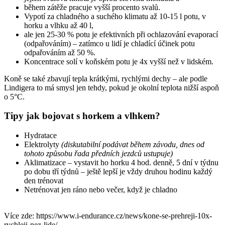
během zátěže pracuje vyšší procento svalů.
Vypotí za chladného a suchého klimatu až 10-15 l potu, v
horku a vlhku až 40 l,
ale jen 25-30 % potu je efektivních při ochlazování evaporací
(odpařováním) – zatímco u lidí je chladící účinek potu
odpařováním až 50 %.
Koncentrace solí v koňském potu je 4x vyšší než v lidském.
Koně se také zbavují tepla krátkými, rychlými dechy – ale podle
Lindigera to má smysl jen tehdy, pokud je okolní teplota nižší aspoň
o 5°C.
Tipy jak bojovat s horkem a vlhkem?
Hydratace
Elektrolyty
(diskutabilní podávat během závodu, dnes od
tohoto způsobu řada předních jezdců ustupuje)
Aklimatizace – vystavit ho horku 4 hod. denně, 5 dní v týdnu
po dobu tří týdnů – ještě lepší je vždy druhou hodinu každý
den trénovat
Netrénovat jen ráno nebo večer, když je chladno
Více zde: https://www.i-endurance.cz/news/kone-se-prehreji-10x-
rychleji-nez-lide/