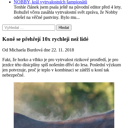
NOBBY, král vytrvalostních šampionátů
Tenhle článek jsem psala ještě na původní editor před 4 lety.
Bohužel včera zasáhla vytrvalostní svět zpráva, že Nobby
odešel na věčné pastviny. Bylo mu...
Koně se přehřejí 10x rychleji než lidé
Od Michaela Burdová dne 22. 11. 2018
Fakt, že horko a vlhko je pro vytrvalost rizikové prostředí, je pro
jezdce této disicplíny spíš nošením dříví do lesa. Poslední výzkum
jen potvrzuje, proč je teplo v kombinaci se zátěží u koní tak
nebezpečné.