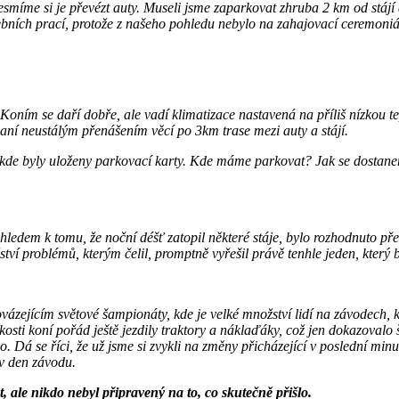
esmíme si je převézt auty. Museli jsme zaparkovat zhruba 2 km od stá
ebních prací, protože z našeho pohledu nebylo na zahajovací ceremoniá
oním se daří dobře, ale vadí klimatizace nastavená na příliš nízkou tep
rpaní neustálým přenášením věcí po 3km trase mezi auty a stájí.
i, kde byly uloženy parkovací karty. Kde máme parkovat? Jak se dostane
ledem k tomu, že noční déšť zatopil některé stáje, bylo rozhodnuto př
ství problémů, kterým čelil, promptně vyřešil právě tenhle jeden, který
zejícím světové šampionáty, kde je velké množství lidí na závodech, k
zkosti koní pořád ještě jezdily traktory a náklaďáky, což jen dokazovalo
 Dá se říci, že už jsme si zvykli na změny přicházející v poslední minu
o v den závodu.
, ale nikdo nebyl připravený na to, co skutečně přišlo.