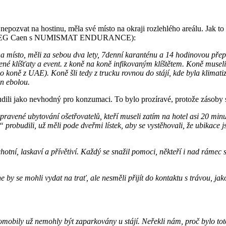
e nepozvat na hostinu, měla své místo na okraji rozlehlého areálu. Jak 
8. na WEG Caen s NUMISMAT ENDURANCE):
a místo, měli za sebou dva lety, 7denní karanténu a 14 hodinovou přepr
é klíšťaty a event. z koně na koně infikovaným klíštětem. Koně museli
o koně z UAE). Koně šli tedy z trucku rovnou do stájí, kde byla klimatiz
án ebolou.
oudili jako nevhodný pro konzumaci. To bylo prozíravé, protože zásoby 
avené ubytování ošetřovatelů, kteří museli zatím na hotel asi 20 minut
probudili, už měli pode dveřmi lístek, aby se vystěhovali, že ubikace 
hotní, laskaví a přívětiví. Každý se snažil pomoci, někteří i nad rámec 
by se mohli vydat na trať, ale nesměli přijít do kontaktu s trávou, ja
tomobily už nemohly být zaparkovány u stájí. Neřekli nám, proč bylo t