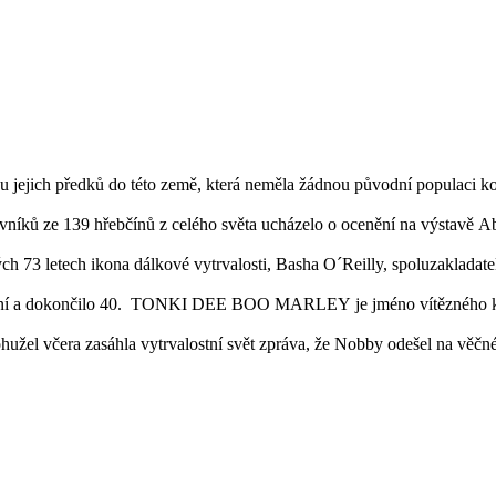
 jejich předků do této země, která neměla žádnou původní populaci koní
vníků ze 139 hřebčínů z celého světa ucházelo o ocenění na výstavě A
h 73 letech ikona dálkové vytrvalosti, Basha O´Reilly, spoluzakladat
koní a dokončilo 40. TONKI DEE BOO MARLEY je jméno vítězného koně
ohužel včera zasáhla vytrvalostní svět zpráva, že Nobby odešel na věčn