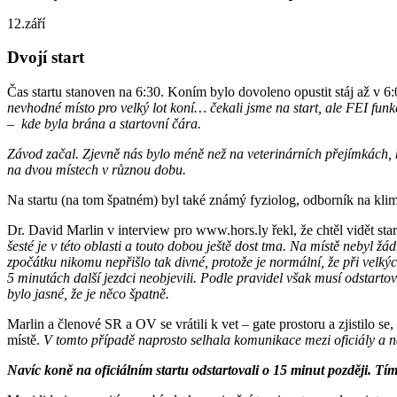
12.září
Dvojí start
Čas startu stanoven na 6:30. Koním bylo dovoleno opustit stáj až v 6:
nevhodné místo pro velký lot koní… čekali jsme na start, ale FEI funk
– kde byla brána a startovní čára.
Závod začal. Zjevně nás bylo méně než na veterinárních přejímkách, k
na dvou místech v různou dobu.
Na startu (na tom špatném) byl také známý fyziolog, odborník na kli
Dr. David Marlin v interview pro www.hors.ly řekl, že chtěl vidět st
šesté je v této oblasti a touto dobou ještě dost tma. N
a místě nebyl žád
zpočátku nikomu nepřišlo tak divné, protože je normální, že při velký
5 minutách další jezdci neobjevili. Podle pravidel však musí odstartov
bylo jasné, že je něco špatně.
Marlin a členové SR a OV se vrátili k vet – gate prostoru a zjistilo s
místě.
V tomto případě naprosto selhala komunikace mezi oficiály a ne
Navíc koně na oficiálním startu odstartovali o 15 minut později. Tí