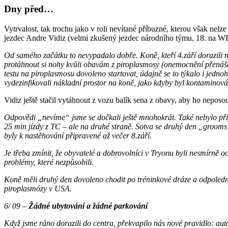
Dny před…
Vytrvalost, tak trochu jako v roli nevítané příbuzné, kterou však nelz
jezdec Andre Vidiz (velmi zkušený jezdec národního týmu, 1
Od samého začátku to nevypadalo dobře. Koně, kteří 4.září dorazili n
protáhnout si nohy kvůli obavám z piroplasmosy (onemocnění přenášen
testu na piroplasmosu dovoleno startovat, údajně se to týkalo i jednoh
vydezinfikovali nákladní prostor na koně, jako kdyby byl kontaminov
Vidiz ještě stačil vytáhnout z vozu balík sena z obavy, aby ho nepos
Odpovědi „nevíme“ jsme se dočkali ještě mnohokrát. Také nebylo připr
25 min jízdy z TC – ale na druhé straně. Sotva se druhý den „grooms“ 
byly k nastěhování připravené až večer 8.září.
Je třeba zmínit, že obyvatelé a dobrovolníci v Tryonu byli nesmírně oc
problémy, které nezpůsobili.
Koně měli druhý den dovoleno chodit po tréninkové dráze a odpoledne 
piroplasmózy v USA.
6/ 09 –
Žádné ubytování a žádné parkování
Když jsme ráno dorazili do centra, překvapilo nás nové pravidlo: au