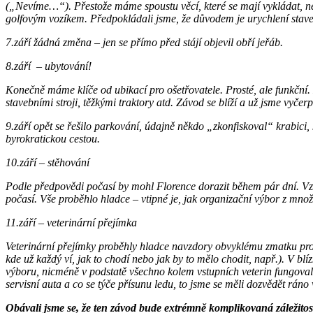
(„Nevíme…“). Přestože máme spoustu věcí, které se mají vykládat, n
golfovým vozíkem.
Předpokládali jsme, že důvodem je urychlení stav
7.září žádná změna – jen se přímo před stájí objevil obří jeřáb.
8.září – ubytování!
Konečně máme klíče od ubikací pro ošetřovatele. Prosté, ale funkční. K
stavebními stroji, těžkými traktory atd. Závod se blíží a už jsme vyče
9.září opět se řešilo parkování, údajně někdo „zkonfiskoval“ krabic
byrokratickou cestou.
10.září – stěhování
Podle předpovědi počasí by mohl Florence dorazit během pár dní. Vzh
počasí. Vše proběhlo hladce – vtipné je, jak organizační výbor z množ
11.září – veterinární přejímka
Veterinární přejímky proběhly hladce navzdory obvyklému zmatku prová
kde už každý ví, jak to chodí nebo jak by to mělo chodit, např.). V blí
výboru, nicméně v podstatě všechno kolem vstupních veterin fungovalo.
servisní auta a co se týče přísunu ledu, to jsme se měli dozvědět rán
Obávali jsme se, že ten závod bude extrémně komplikovaná záležitost