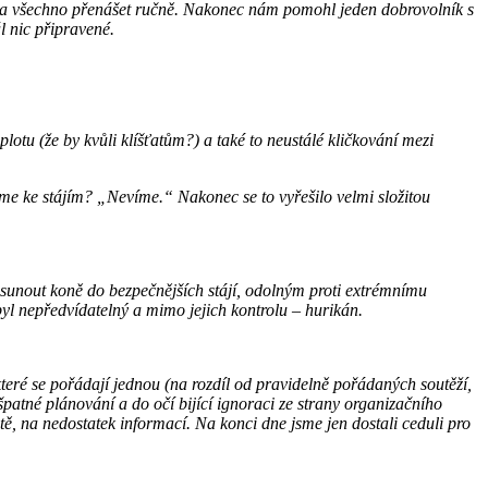
jí a všechno přenášet ručně. Nakonec nám pomohl jeden dobrovolník s
l nic připravené.
lotu (že by kvůli klíšťatům?) a také to neustálé kličkování mezi
me ke stájím? „Nevíme.“ Nakonec se to vyřešilo velmi složitou
esunout koně do bezpečnějších stájí, odolným proti extrémnímu
 byl nepředvídatelný a mimo jejich kontrolu – hurikán.
teré se pořádají jednou (na rozdíl od pravidelně pořádaných soutěží,
 špatné plánování a do očí bijící ignoraci ze strany organizačního
tě, na nedostatek informací. Na konci dne jsme jen dostali ceduli pro