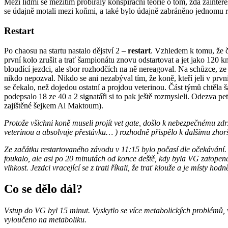
Mezi lidmi se mezitím probíraly konspirační teorie o tom, zda zainte
se údajně motali mezi koňmi, a také bylo údajně zabráněno jednomu re
Restart
Po chaosu na startu nastalo dějství 2 –
restart
. Vzhledem k tomu, že č
první kolo zrušit a trať šampionátu znovu odstartovat a jet jako 120 k
bloudící jezdci, ale sbor rozhodčích na ně nereagoval. Na schůzce, z
nikdo nepozval. Nikdo se ani nezabýval tím, že koně, kteří jeli v pr
se čekalo, než dojedou ostatní a projdou veterinou. Část týmů chtěla 
podepsalo 18 ze 40 a 2 signatáři si to pak ještě rozmysleli. Odezva pe
zajištěné šejkem Al Maktoum).
Protože všichni koně museli projít vet gate, došlo k nebezpečnému zdr
veterinou a absolvuje přestávku… ) rozhodně přispělo k dalšímu zhor
Ze začátku restartovaného závodu v 11:15 bylo počasí dle očekávání. Al
foukalo, ale asi po 20 minutách od konce deště, kdy byla VG zatopená
vlhkost. Jezdci vracející se z trati říkali, že trať klouže a je místy h
Co se dělo dál?
Vstup do VG byl 15 minut. Vyskytlo se více metabolických problémů, vys
vyloučeno na metaboliku.