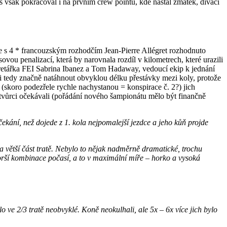
s však pokračoval i na prvním crew pointu, kde nastal zmatek, diváci
ele s 4 * francouzským rozhodčím Jean-Pierre Allégret rozhodnuto
ovou penalizací, která by narovnala rozdíl v kilometrech, které urazili
sekretářka FEI Sabrina Ibanez a Tom Hadaway, vedoucí ekip k jednání
eli tedy značně natáhnout obvyklou délku přestávky mezi koly, protože
ě (skoro podezřele rychle nachystanou = konspirace č. 2?) jich
jí tvůrci očekávali (pořádání nového šampionátu mělo být finančně
čekání, než dojede z 1. kola nejpomalejší jezdce a jeho kůň projde
 a větší část tratě. Nebylo to nějak nadměrně dramatické, trochu
horší kombinace počasí, a to v maximální míře – horko a vysoká
o ve 2/3 tratě neobvyklé. Koně neokulhali, ale 5x – 6x více jich bylo