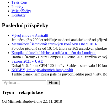
Tevis Cup
Portréty
Vaše příběhy
Kontakty
Poslední příspěvky
Vývoj chovu v Austrálii
Jen něco přes 200 let odděluje moderní arabské koně od příjezdu
Mezinárodní šampionát arabských koní Abu Dhabi 2016
Po dobu pěti dnů se od 10.-14. února se 365 arabských plnokre
Koupila od kozáků hřebce a odjela na něm do Londýna
Basha O´Reilly - Count Pompeii 13. ledna 2021 zemřela ve svýc
Sezóna 2021 v UAE
Dubaj 5.-6. února CEN 120 km Pvt Stables - startovalo 110 
NOBBY, král vytrvalostních šampionátů
Tenhle článek jsem psala ještě na původní editor před 4 lety. B
Tryon – rekapitulace
Od Michaela Burdová dne 22. 11. 2018