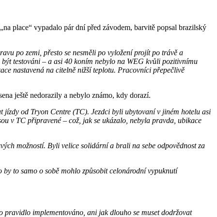
to „na place“ vypadalo pár dní před závodem, barvitě popsal brazilský
avu po zemi, přesto se nesměli po vyložení projít po trávě a
 být testováni – a asi 40 koním nebylo na WEG kvůli pozitivnímu
ace nastavená na citelně nižší teplotu. Pracovníci přepečlivě
sena ještě nedorazily a nebylo známo, kdy dorazí.
 jízdy od Tryon Centre (TC). Jezdci byli ubytovaní v jiném hotelu asi
jsou v TC připravené – což, jak se ukázalo, nebyla pravda, ubikace
svých možností. Byli velice solidární a brali na sebe odpovědnost za
ko by to samo o sobě mohlo způsobit celonárodní vypuknutí
oto pravidlo implementováno, ani jak dlouho se muset dodržovat