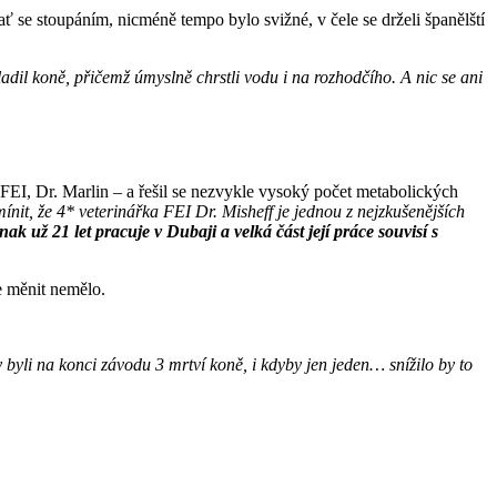
ať se stoupáním, nicméně tempo bylo svižné, v čele se drželi španělští
il koně, přičemž úmyslně chrstli vodu i na rozhodčího. A nic se ani
FEI, Dr. Marlin – a řešil se nezvykle vysoký počet metabolických
mínit, že 4* veterinářka FEI Dr. Misheff je jednou z nejzkušenějších
nak už 21 let pracuje v Dubaji a velká část její práce souvisí s
e měnit nemělo.
 byli na konci závodu 3 mrtví koně, i kdyby jen jeden… snížilo by to