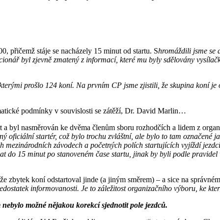
00, přičemž stáje se nacházely 15 minut od startu. S
hromáždili jsme se 
cionář byl zjevně zmatený z informací, které mu byly sdělovány vysílač
terými prošlo 124 koní. Na prvním CP jsme zjistili, že skupina koní j
matické podmínky v souvislosti se zátěží, Dr. David Marlin…
art a byl nasměrován ke dvěma členům sboru rozhodčích a lidem z organi
ný oficiální startér, což bylo trochu zvláštní, ale bylo to tam označené j
ch mezinárodních závodech a početných polích startujících vyjíždí jezdci
at do 15 minut po stanoveném čase startu, jinak by byli podle pravidel 
e, že zbytek koní odstartoval jinde (a jiným směrem) – a sice na správném
dostatek informovanosti. Je to záležitost organizačního výboru, ke kter
m nebylo možné nějakou korekcí sjednotit pole jezdců.