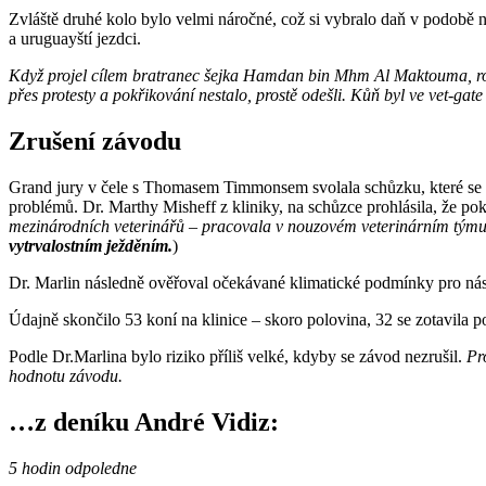
Zvláště druhé kolo bylo velmi náročné, což si vybralo daň v podobě na
a uruguayští jezdci.
Když projel cílem bratranec šejka Hamdan bin Mhm Al Maktouma, rozho
přes protesty a pokřikování nestalo, prostě odešli. Kůň byl ve vet-gat
Zrušení závodu
Grand jury v čele s Thomasem Timmonsem svolala schůzku, které se zú
problémů. Dr. Marthy Misheff z kliniky, na schůzce prohlásila, že p
mezinárodních veterinářů – pracovala v nouzovém veterinárním tý
vytrvalostním ježděním.
)
Dr. Marlin následně ověřoval očekávané klimatické podmínky pro násl
Údajně skončilo 53 koní na klinice – skoro polovina, 32 se zotavila po
Podle Dr.Marlina bylo riziko příliš velké, kdyby se závod nezrušil.
Pr
hodnotu závodu.
…z deníku André Vidiz:
5 hodin odpoledne