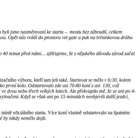
a byli jsme nasměrovaní ke startu – mostu bez zábradlí, celkem
kou. Opět nás vrátil do prostoru vet gate a pak na tréninkovou dráhu
e o 40 minut před námi… zjišťujeme, že z nějakého důvodu závod začal
začního výboru, kteří tam jeli také.
Startovat se mělo v 6:30, kolem
ako první kolo.
Odstartovalo zde asi 70-80 koní z asi 130, což
 ve dvou nebo třech velkých lotech. Ale překvapilo mě, že se ani po 4-
vyloučeni. Když se však ani po 15 minutách neobjevili další jezdci,
 místě oficiálního startu. Více koní vlastně odstartovalo na špatném
é by nikdy nemělo dojít.