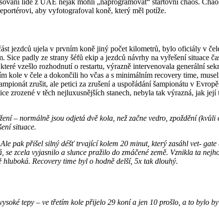
resovaní lidé z UAE nějak mohli „naprogramovat“ startovní chaos. Chao
portérovi, aby vyfotografoval koně, který měl potíže.
ást jezdců ujela v prvním koně jiný počet kilometrů, bylo oficiály v č
m. Sice padly ze strany šéfů ekip a jezdců návrhy na vyřešení situace čas
e které vzešlo rozhodnutí o restartu, výrazně intervenovala generální 
vním kole v čele a dokončili ho včas a s minimálním recovery time, mus
šampionát zrušit, ale petici za zrušení a uspořádání šampionátu v Evrop
tice zrozené v těch nejluxusnějších stanech, nebyla tak výrazná, jak je
žení – normálně jsou odjetá dvě kola, než začne vedro, zpoždění (kvůli 
šení situace.
e pak přišel silný déšť trvající kolem 20 minut, který zasáhl vet- gate
, se zcela vyjasnilo a slunce pražilo do zmáčené země. Vznikla ta nej
odně hluboká. Recovery time byl o hodně delší, 5x tak dlouhý.
oké tepy – ve třetím kole přijelo 29 koní a jen 10 prošlo, a to bylo byl