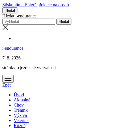
Stisknutím "Enter" přejdete na obsah
Hledat
Hledat i-endurance
i-endurance
7. 8. 2026
stránky o jezdecké vytrvalosti
otevřít
menu
Zpět
Úvod
Aktuálně
Chov
Trénink
Výživa
Veterina
Různé