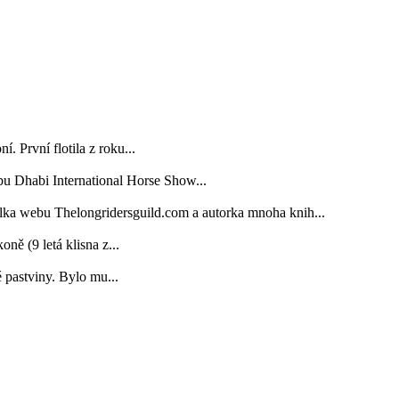
. První flotila z roku...
bu Dhabi International Horse Show...
elka webu Thelongridersguild.com a autorka mnoha knih...
 (9 letá klisna z...
é pastviny. Bylo mu...