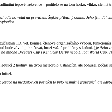
dlimitní tepové frekvence – podílelo se na tom horko, vlhko, členitá tr
dčí ho volal na převážení. Šejkův příbuzný odmítl. Jeho tým dál chlad
e vyloučen.
častnili TD, vet. komise, členové organizačního výboru, funkcionáři 
okud bude závod pokračovat, hrozí vážné problémy s koňmi. (
je třeba z
mu na mnoha Breeders Cup i Kentucky Derby nebo Dubai World Cup.
Ji
edující 2 hodiny na dvou meteorolo.g stanicích, ale bohužel, počasí s
 infuzi.
o jezdce na medailových pozicích to bylo nesmírně frustrující, ale kdyby