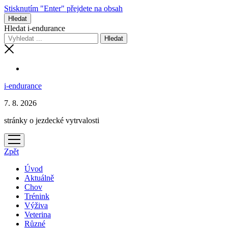
Stisknutím "Enter" přejdete na obsah
Hledat
Hledat i-endurance
i-endurance
7. 8. 2026
stránky o jezdecké vytrvalosti
otevřít
menu
Zpět
Úvod
Aktuálně
Chov
Trénink
Výživa
Veterina
Různé