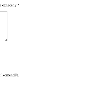
ou označeny
*
cí komentáře.