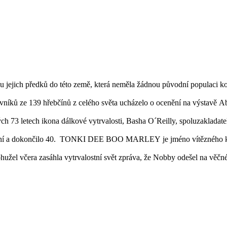
 jejich předků do této země, která neměla žádnou původní populaci koní
vníků ze 139 hřebčínů z celého světa ucházelo o ocenění na výstavě A
h 73 letech ikona dálkové vytrvalosti, Basha O´Reilly, spoluzakladat
koní a dokončilo 40. TONKI DEE BOO MARLEY je jméno vítězného koně
ohužel včera zasáhla vytrvalostní svět zpráva, že Nobby odešel na věčn