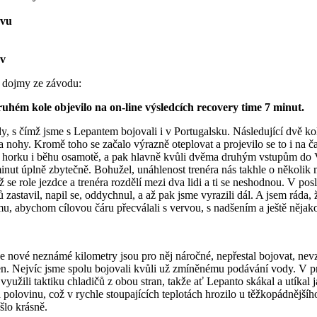
ovu
ov
a dojmy ze závodu:
uhém kole objevilo na on-line výsledcích recovery time 7 minut.
y, s čímž jsme s Lepantem bojovali i v Portugalsku. Následující dvě k
za nohy. Kromě toho se začalo výrazně oteplovat a projevilo se to i na
nu, horku i běhu osamotě, a pak hlavně kvůli dvěma druhým vstupům do 
k minut úplně zbytečně. Bohužel, unáhlenost trenéra nás takhle o někol
ž se role jezdce a trenéra rozdělí mezi dva lidi a ti se neshodnou. V pos
 zastavil, napil se, oddychnul, a až pak jsme vyrazili dál. A jsem ráda, ž
u, abychom cílovou čáru přecválali s vervou, s nadšením a ještě nějak
nové neznámé kilometry jsou pro něj náročné, nepřestal bojovat, nevzda
pen. Nejvíc jsme spolu bojovali kvůli už zmíněnému podávání vody. V 
yužili taktiku chladičů z obou stran, takže ať Lepanto skákal a utíkal 
a polovinu, což v rychle stoupajících teplotách hrozilo u těžkopádnějšíh
 šlo krásně.