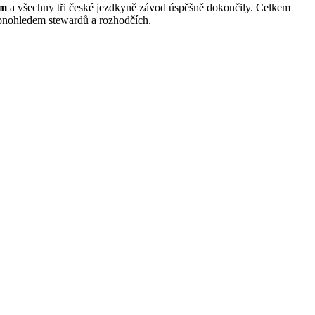
km
a všechny tři české jezdkyně závod úspěšně dokončily. Celkem
robnohledem stewardů a rozhodčích.