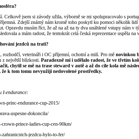
mosféra?
. Celkově jsem si závody užila, výborně se mi spolupracovalo s portug
 příjemná. Zdejší známý nám kromě toho poskytl ku pomoci několik lidí 
ut. Opravdu musím říct, že až na až na ty dva unáhlené vstupy nám v t
sledovala a mám radost, že tentokrát celá česká reprezentace uspěla na
hování jezdců na trati?
 rozhodčí, veterináři i OC příjemní, ochotní a milí. Pro mě
novinkou 
 z největší blízkosti.
Paradoxně mi i udělalo radost, že ve třetím ko
čit, chytil se mě na trase steward v autě a až do cíle kola mě násl
at, že k tom tomu nevyužiji nedovolené prostředky.
u I-endurance:
own-princ-endurance-cup-2015/
prava-uspesne-dokoncila/
i-crown-prince-ladies-cup-cen-90km/
zahranicnich-jezdcu-bylo-to-fer/