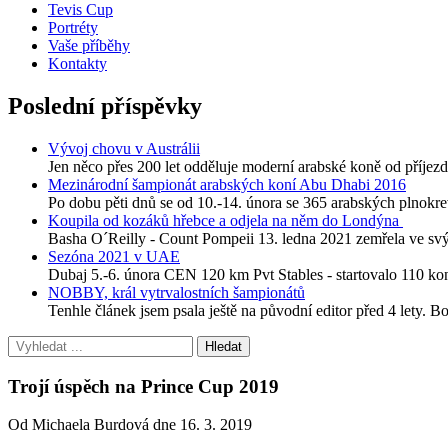
Tevis Cup
Portréty
Vaše příběhy
Kontakty
Poslední příspěvky
Vývoj chovu v Austrálii
Jen něco přes 200 let odděluje moderní arabské koně od příjezdu
Mezinárodní šampionát arabských koní Abu Dhabi 2016
Po dobu pěti dnů se od 10.-14. února se 365 arabských plnokre
Koupila od kozáků hřebce a odjela na něm do Londýna
Basha O´Reilly - Count Pompeii 13. ledna 2021 zemřela ve svýc
Sezóna 2021 v UAE
Dubaj 5.-6. února CEN 120 km Pvt Stables - startovalo 110 
NOBBY, král vytrvalostních šampionátů
Tenhle článek jsem psala ještě na původní editor před 4 lety. B
Trojí úspěch na Prince Cup 2019
Od Michaela Burdová dne 16. 3. 2019