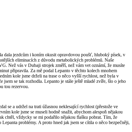
ola dala jezdcům i koním okusit opravdovou poušť, hluboký písek, v
 častějších eliminacích z důvodu metabolických problémů. Naše
VG. Než vás v Dubaji strojek změří, než vám vet oznámí, že musíte
ik minut připravila. Za mě podal Lepanto v těchto kolech mnohem
ledním kole jsme drželi na trase o něco vyšší rychlost, než byla v
e jsem se tak rozhodla. Lepanto je stále ještě mladé zvíře, šlo o jeho
ou tou rezervou.
l se a udržel na trati úžasnou neklesající rychlost (přestože ve
prvním kole jsme se museli hodně snažit, abychom alespoň nějakou
jak chtěl, vždycky se mi podařilo nějakou flašku pobrat. Tím, že
o Lepanta problémy. A proto hned jak jsem se cítila o něco bezpečněji,