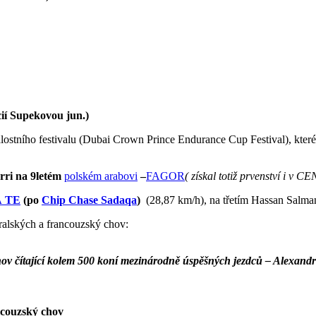
ií Supekovou jun.)
stního festivalu (Dubai Crown Prince Endurance Cup Festival), které
arri na 9letém
polském arabovi
–
FAGOR
( získal totiž prvenství i v
A
TE
(po
Chip Chase Sadaqa
)
(28,87 km/h), na třetím Hassan Salm
tralských a francouzský chov:
ov čítající kolem 500 koní mezinárodně úspěšných jezdců – Alexand
couzský chov