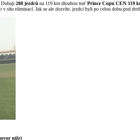
v Dubaji
288 jezdců
na 119 km dlouhou trať
Prince Cupu CEN 119 
 v sítu eliminací. Jak se ale dozvíte, jezdci byli po celou dobu pod d
ovor níže)