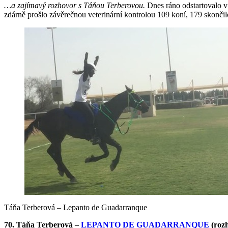
…a zajímavý rozhovor s Táňou Terberovou.
Dnes ráno odstartovalo 
zdárně prošlo závěrečnou veterinární kontrolou 109 koní, 179 skončilo
Táňa Terberová – Lepanto de Guadarranque
70. Táňa Terberová –
LEPANTO DE GUADARRANQUE
(rozh