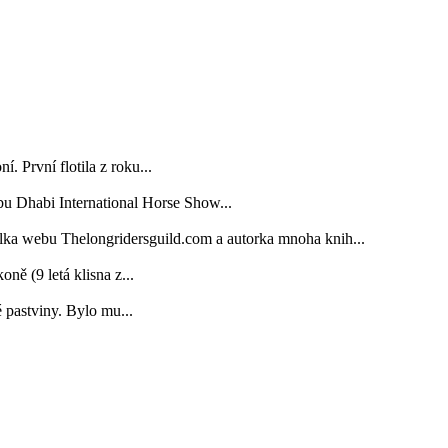
. První flotila z roku...
bu Dhabi International Horse Show...
elka webu Thelongridersguild.com a autorka mnoha knih...
 (9 letá klisna z...
é pastviny. Bylo mu...