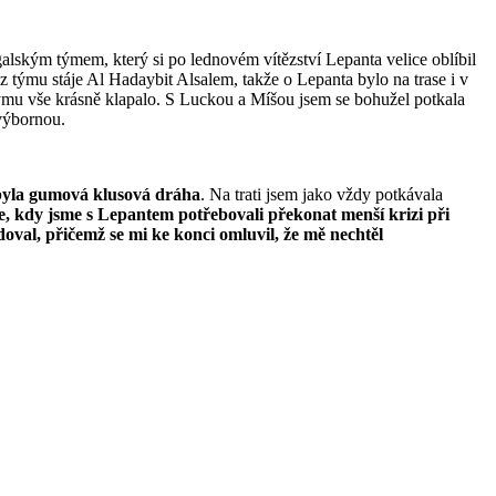
alským týmem, který si po lednovém vítězství Lepanta velice oblíbil
z týmu stáje Al Hadaybit Alsalem, takže o Lepanta bylo na trase i v
ýmu vše krásně klapalo. S Luckou a Míšou jsem se bohužel potkala
 výbornou.
byla gumová klusová dráha
. Na trati jsem jako vždy potkávala
le, kdy jsme s Lepantem potřebovali překonat menší krizi při
edoval, přičemž se mi ke konci omluvil, že mě nechtěl