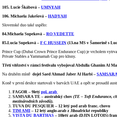
105. Lucie Škábová –
UMNYAH
106. Michaela Jakešová –
HADYAH
Slovenské duo také uspělo:
84.Michaela Supeková –
RO VEDETTE
85.Lucia Supeková –
F C HUSSEIN
(13.na MS v Šamoríně s Luc
Prince Cup (Dubai Crown Prince Endurance Cup) je vrcholem vytrvalo
Private Stables a Yammamah Cup pro klisny.
Třetí vítězství v rámci festivalu vybojoval Abdulla Ghanim Al M
Na druhém místě
dojel Saed Ahmad Jaber Al Harbi –
SAMSAR
Koně v první desítce startovali v barvách UAE a opět se prosadil aus
FAGOR – 9letý
pol. arab
SAMSARA TE – australský chov
(TE – Toft Endurance, ch
mezinárodních závodů).
TUVA DU PESQUIER – 12 letý pod arab franc. chovu
TIM AMI
– 12 letý anglo-arab z Jihoafrické republiky
VISTA DU BARTHAS
– 10letý arab (DJIN
LOTOIS) fran