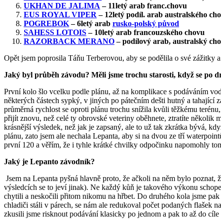
UKHAN DE JALIMA
– 11letý arab franc.chovu
EUS ROYAL VIPER
– 12letý podíl. arab australského ch
POGREBOK
– 6letý arab
rusko-polský původ
SAHESS LOTOIS
– 10letý arab francouzského chovu
RAZORBACK MERANO
– podílový arab, australský ch
Opět jsem poprosila Táňu Terberovou, aby se podělila o své zážitky 
Jaký byl průběh závodu? Měli jsme trochu starosti, když se po dr
První kolo šlo vcelku podle plánu, až na komplikace s podáváním vod
některých částech sypký, v jiných po pátečním dešti hutný a tahající 
průměrná rychlost se oproti plánu trochu snížila kvůli těžkému teré
přijít znovu, než celé ty obrovské veteriny oběhnete, ztratíte několi
krásnější výsledek, než jak je zapsaný, ale to už tak zkrátka bývá, kdy
plánu, zato jsem ale nechala Lepanta, aby si na dvou ze tří waterpointů
první 120 a věřím, že i tyhle krátké chvilky odpočinku napomohly tom
Jaký je Lepanto závodník?
Jsem na Lepanta pyšná hlavně proto, že ačkoli na něm bylo poznat, že 
výsledcích se to jeví jinak). Ne každý kůň je takového výkonu scho
chytili a neskočili přitom nikomu na hřbet. Do druhého kola jsme pak v
chladiči stáli v párech, se nám ale redukoval počet podaných flašek n
zkusili jsme risknout podávání klasicky po jednom a pak to až do cíle