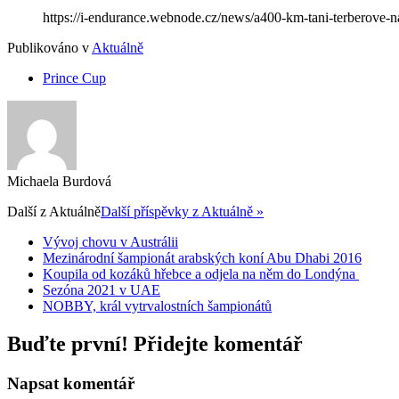
https://i-endurance.webnode.cz/news/a400-km-tani-terberove-na
Publikováno v
Aktuálně
Prince Cup
Michaela Burdová
Další z
Aktuálně
Další příspěvky z Aktuálně »
Vývoj chovu v Austrálii
Mezinárodní šampionát arabských koní Abu Dhabi 2016
Koupila od kozáků hřebce a odjela na něm do Londýna
Sezóna 2021 v UAE
NOBBY, král vytrvalostních šampionátů
Buďte první! Přidejte komentář
Napsat komentář