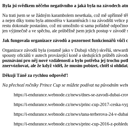
Byla jsi svědkem něčeho negativního a jaká byla na závodech at
Na trati jsem se se žádným karambolem nesetkala, což mě upřímně těší
a nejen díky tomu byla atmosféra v karanténách i na závodišti velice
restu dokonale postaráno, což mi umožnilo si sama pořádně odpočino
jen výjimečně a ve spěchu, ale průběžně jsem jejich postup v závodě 
Jak fungovala organizace závodů a pozornost funkcionářů vůči c
Organizace závodů byla (ostatně jako v Dubaji vždy) skvělá, stewardi,
spousty oficiálů v autech provázející koně a sledujících průběh závodu
poznávání pro něj nové vzdálenosti a bylo potřeba jej trochu potla
znervózňovat, ale že když viděl, že musím pobízet, chtěl si ohlíd
Děkuji Táně za rychlou odpověď!
Na přechozí ročníky Prince Cup se můžete podívat na původním web
https://i-endurance.webnode.cz/news/dnes-se-zavodi-dubai-cr
https://i-endurance.webnode.cz/news/princ-cup-2017-ceska-vy
https://i-endurance.webnode.cz/news/tana-terberova-24-v-duba
https://i-endurance.webnode.cz/news/princ-cup-2016-z-pohledu-