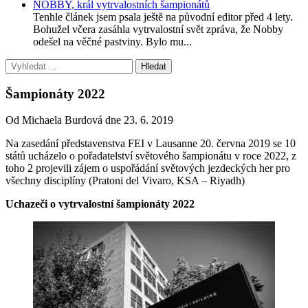
NOBBY, král vytrvalostních šampionátů
Tenhle článek jsem psala ještě na původní editor před 4 lety.
Bohužel včera zasáhla vytrvalostní svět zpráva, že Nobby
odešel na věčné pastviny. Bylo mu...
Šampionáty 2022
Od Michaela Burdová dne 23. 6. 2019
Na zasedání představenstva FEI v Lausanne 20. června 2019 se 10
států ucházelo o pořadatelství světového šampionátu v roce 2022, z
toho 2 projevili zájem o uspořádání světových jezdeckých her pro
všechny disciplíny (Pratoni del Vivaro, KSA – Riyadh)
Uchazeči o vytrvalostní šampionáty 2022