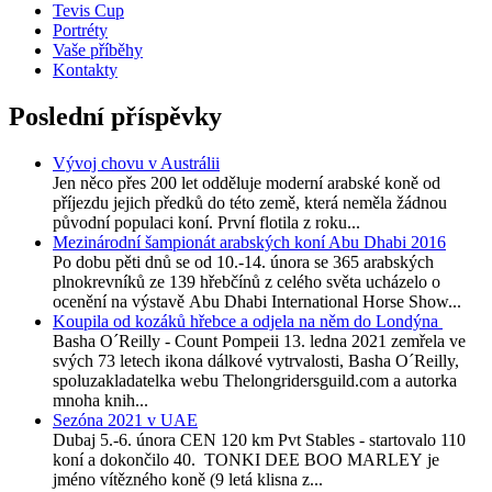
Tevis Cup
Portréty
Vaše příběhy
Kontakty
Poslední příspěvky
Vývoj chovu v Austrálii
Jen něco přes 200 let odděluje moderní arabské koně od
příjezdu jejich předků do této země, která neměla žádnou
původní populaci koní. První flotila z roku...
Mezinárodní šampionát arabských koní Abu Dhabi 2016
Po dobu pěti dnů se od 10.-14. února se 365 arabských
plnokrevníků ze 139 hřebčínů z celého světa ucházelo o
ocenění na výstavě Abu Dhabi International Horse Show...
Koupila od kozáků hřebce a odjela na něm do Londýna
Basha O´Reilly - Count Pompeii 13. ledna 2021 zemřela ve
svých 73 letech ikona dálkové vytrvalosti, Basha O´Reilly,
spoluzakladatelka webu Thelongridersguild.com a autorka
mnoha knih...
Sezóna 2021 v UAE
Dubaj 5.-6. února CEN 120 km Pvt Stables - startovalo 110
koní a dokončilo 40. TONKI DEE BOO MARLEY je
jméno vítězného koně (9 letá klisna z...