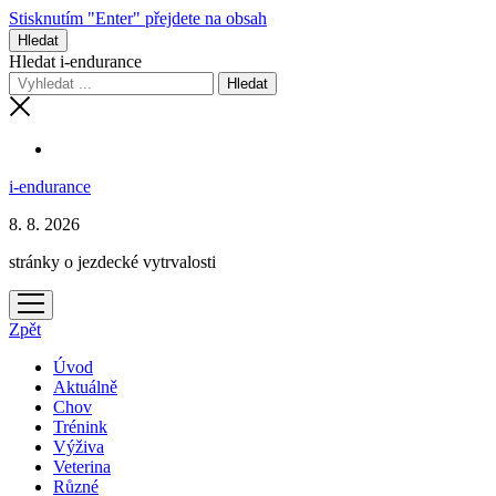
Stisknutím "Enter" přejdete na obsah
Hledat
Hledat i-endurance
i-endurance
8. 8. 2026
stránky o jezdecké vytrvalosti
otevřít
menu
Zpět
Úvod
Aktuálně
Chov
Trénink
Výživa
Veterina
Různé