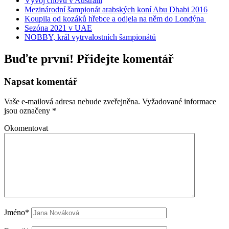
Vývoj chovu v Austrálii
Mezinárodní šampionát arabských koní Abu Dhabi 2016
Koupila od kozáků hřebce a odjela na něm do Londýna
Sezóna 2021 v UAE
NOBBY, král vytrvalostních šampionátů
Buďte první! Přidejte komentář
Napsat komentář
Vaše e-mailová adresa nebude zveřejněna.
Vyžadované informace
jsou označeny
*
Okomentovat
Jméno*