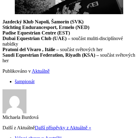
Jazdecký Klub Napoli, Šamorín (SVK)
Stichting Endurancesport, Ermelo (NED)
Padise Equestrian Centre (EST)
Dubai Equestrian Club (UAE) –
součást muliti-disciplínové
nabídky
Pratoni del Vivaro , Itálie –
součást světových her
Saudi Equestrian Federation, Riyadh (KSA) –
součást světových
her
Publikováno v
Aktuálně
šampionát
Michaela Burdová
Další z
Aktuálně
Další příspěvky z Aktuálně »