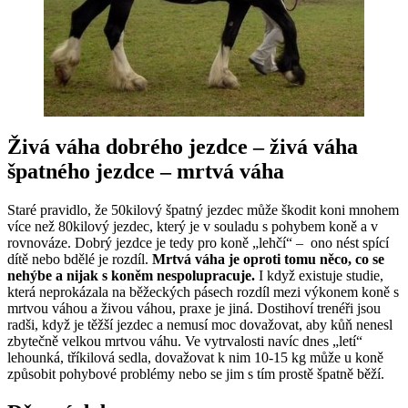
Živá váha dobrého jezdce – živá váha
špatného jezdce – mrtvá váha
Staré pravidlo, že 50kilový špatný jezdec může škodit koni mnohem
více než 80kilový jezdec, který je v souladu s pohybem koně a v
rovnováze. Dobrý jezdce je tedy pro koně „lehčí“ – ono nést spící
dítě nebo bdělé je rozdíl.
Mrtvá váha je oproti tomu něco, co se
nehýbe a nijak s koněm nespolupracuje.
I když existuje studie,
která neprokázala na běžeckých pásech rozdíl mezi výkonem koně s
mrtvou váhou a živou váhou, praxe je jiná. Dostihoví trenéři jsou
radši, když je těžší jezdec a nemusí moc dovažovat, aby kůň nenesl
zbytečně velkou mrtvou váhu. Ve vytrvalosti navíc dnes „letí“
lehounká, tříkilová sedla, dovažovat k nim 10-15 kg může u koně
způsobit pohybové problémy nebo se jim s tím prostě špatně běží.