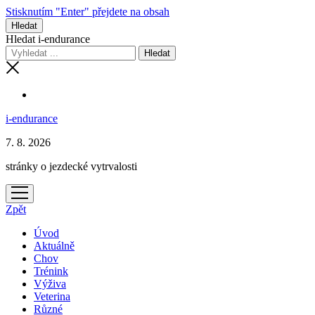
Stisknutím "Enter" přejdete na obsah
Hledat
Hledat i-endurance
i-endurance
7. 8. 2026
stránky o jezdecké vytrvalosti
otevřít
menu
Zpět
Úvod
Aktuálně
Chov
Trénink
Výživa
Veterina
Různé