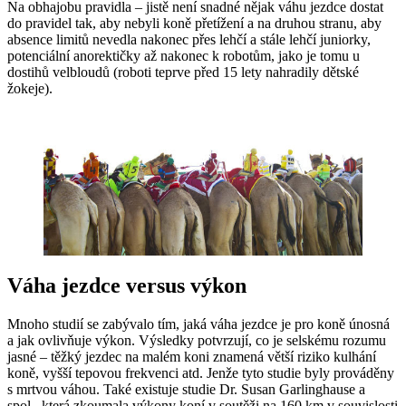
Na obhajobu pravidla – jistě není snadné nějak váhu jezdce dostat
do pravidel tak, aby nebyli koně přetížení a na druhou stranu, aby
absence limitů nevedla nakonec přes lehčí a stále lehčí juniorky,
potenciální anorektičky až nakonec k robotům, jako je tomu u
dostihů velbloudů (roboti teprve před 15 lety nahradily dětské
žokeje).
Váha jezdce versus výkon
Mnoho studií se zabývalo tím, jaká váha jezdce je pro koně únosná
a jak ovlivňuje výkon. Výsledky potvrzují, co je selskému rozumu
jasné – těžký jezdec na malém koni znamená větší riziko kulhání
koně, vyšší tepovou frekvenci atd. Jenže tyto studie byly prováděny
s mrtvou váhou. Také existuje studie Dr. Susan Garlinghause a
spol., která zkoumala výkony koní v soutěži na 160 km v souvislosti