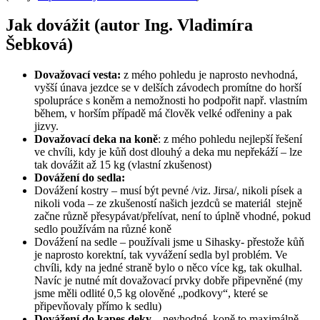
Jak dovážit (autor Ing. Vladimíra
Šebková)
Dovažovací vesta:
z mého pohledu je naprosto nevhodná,
vyšší únava jezdce se v delších závodech promítne do horší
spolupráce s koněm a nemožnosti ho podpořit např. vlastním
během, v horším případě má člověk velké odřeniny a pak
jizvy.
Dovažovací deka na koně
: z mého pohledu nejlepší řešení
ve chvíli, kdy je kůň dost dlouhý a deka mu nepřekáží – lze
tak dovážit až 15 kg (vlastní zkušenost)
Dovážení do sedla:
Dovážení kostry – musí být pevné /viz. Jirsa/, nikoli písek a
nikoli voda – ze zkušeností našich jezdců se materiál stejně
začne různě přesypávat/přelívat, není to úplně vhodné, pokud
sedlo používám na různé koně
Dovážení na sedle – používali jsme u Sihasky- přestože kůň
je naprosto korektní, tak vyvážení sedla byl problém. Ve
chvíli, kdy na jedné straně bylo o něco více kg, tak okulhal.
Navíc je nutné mít dovažovací prvky dobře připevněné (my
jsme měli odlité 0,5 kg olověné „podkovy“, které se
připevňovaly přímo k sedlu)
Dovážení do kapes deky
– nevhodné, koně to maximálně