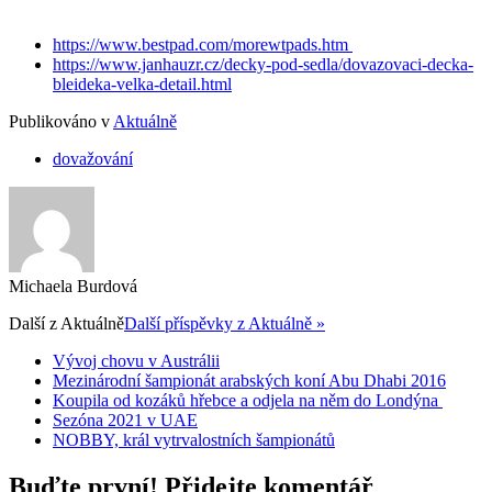
https://www.bestpad.com/morewtpads.htm
https://www.janhauzr.cz/decky-pod-sedla/dovazovaci-decka-
bleideka-velka-detail.html
Publikováno v
Aktuálně
dovažování
Michaela Burdová
Další z
Aktuálně
Další příspěvky z Aktuálně »
Vývoj chovu v Austrálii
Mezinárodní šampionát arabských koní Abu Dhabi 2016
Koupila od kozáků hřebce a odjela na něm do Londýna
Sezóna 2021 v UAE
NOBBY, král vytrvalostních šampionátů
Buďte první! Přidejte komentář