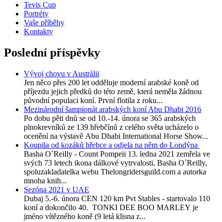
Tevis Cup
Portréty
Vaše příběhy
Kontakty
Poslední příspěvky
Vývoj chovu v Austrálii
Jen něco přes 200 let odděluje moderní arabské koně od
příjezdu jejich předků do této země, která neměla žádnou
původní populaci koní. První flotila z roku...
Mezinárodní šampionát arabských koní Abu Dhabi 2016
Po dobu pěti dnů se od 10.-14. února se 365 arabských
plnokrevníků ze 139 hřebčínů z celého světa ucházelo o
ocenění na výstavě Abu Dhabi International Horse Show...
Koupila od kozáků hřebce a odjela na něm do Londýna
Basha O´Reilly - Count Pompeii 13. ledna 2021 zemřela ve
svých 73 letech ikona dálkové vytrvalosti, Basha O´Reilly,
spoluzakladatelka webu Thelongridersguild.com a autorka
mnoha knih...
Sezóna 2021 v UAE
Dubaj 5.-6. února CEN 120 km Pvt Stables - startovalo 110
koní a dokončilo 40. TONKI DEE BOO MARLEY je
jméno vítězného koně (9 letá klisna z...