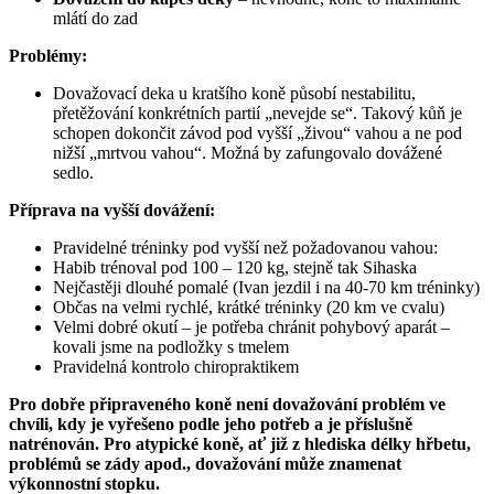
mlátí do zad
Problémy:
Dovažovací deka u kratšího koně působí nestabilitu,
přetěžování konkrétních partií „nevejde se“. Takový kůň je
schopen dokončit závod pod vyšší „živou“ vahou a ne pod
nižší „mrtvou vahou“. Možná by zafungovalo dovážené
sedlo.
Příprava na vyšší dovážení:
Pravidelné tréninky pod vyšší než požadovanou vahou:
Habib trénoval pod 100 – 120 kg, stejně tak Sihaska
Nejčastěji dlouhé pomalé (Ivan jezdil i na 40-70 km tréninky)
Občas na velmi rychlé, krátké tréninky (20 km ve cvalu)
Velmi dobré okutí – je potřeba chránit pohybový aparát –
kovali jsme na podložky s tmelem
Pravidelná kontrolo chiropraktikem
Pro dobře připraveného koně není dovažování problém ve
chvíli, kdy je vyřešeno podle jeho potřeb a je příslušně
natrénován. Pro atypické koně, ať již z hlediska délky hřbetu,
problémů se zády apod., dovažování může znamenat
výkonnostní stopku.