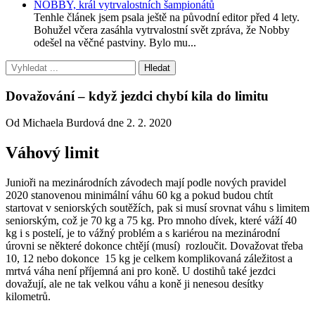
NOBBY, král vytrvalostních šampionátů
Tenhle článek jsem psala ještě na původní editor před 4 lety.
Bohužel včera zasáhla vytrvalostní svět zpráva, že Nobby
odešel na věčné pastviny. Bylo mu...
Dovažování – když jezdci chybí kila do limitu
Od Michaela Burdová dne 2. 2. 2020
Váhový limit
Junioři na mezinárodních závodech mají podle nových pravidel
2020 stanovenou minimální váhu 60 kg a pokud budou chtít
startovat v seniorských soutěžích, pak si musí srovnat váhu s limitem
seniorským, což je 70 kg a 75 kg. Pro mnoho dívek, které váží 40
kg i s postelí, je to vážný problém a s kariérou na mezinárodní
úrovni se některé dokonce chtějí (musí) rozloučit. Dovažovat třeba
10, 12 nebo dokonce 15 kg je celkem komplikovaná záležitost a
mrtvá váha není příjemná ani pro koně. U dostihů také jezdci
dovažují, ale ne tak velkou váhu a koně ji nenesou desítky
kilometrů.