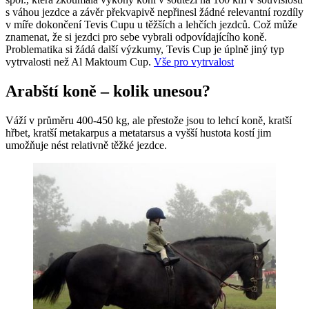
s váhou jezdce a závěr překvapivě nepřinesl žádné relevantní rozdíly
v míře dokončení Tevis Cupu u těžších a lehčích jezdců. Což může
znamenat, že si jezdci pro sebe vybrali odpovídajícího koně.
Problematika si žádá další výzkumy, Tevis Cup je úplně jiný typ
vytrvalosti než Al Maktoum Cup.
Vše pro vytrvalost
Arabští koně – kolik unesou?
Váží v průměru 400-450 kg, ale přestože jsou to lehcí koně, kratší
hřbet, kratší metakarpus a metatarsus a vyšší hustota kostí jim
umožňuje nést relativně těžké jezdce.