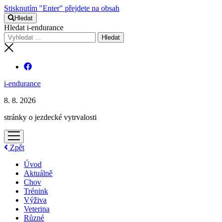
Stisknutím "Enter" přejdete na obsah
Hledat
Hledat i-endurance
i-endurance
8. 8. 2026
stránky o jezdecké vytrvalosti
otevřít
menu
Zpět
Úvod
Aktuálně
Chov
Trénink
Výživa
Veterina
Různé