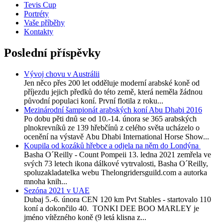
Tevis Cup
Portréty
Vaše příběhy
Kontakty
Poslední příspěvky
Vývoj chovu v Austrálii
Jen něco přes 200 let odděluje moderní arabské koně od
příjezdu jejich předků do této země, která neměla žádnou
původní populaci koní. První flotila z roku...
Mezinárodní šampionát arabských koní Abu Dhabi 2016
Po dobu pěti dnů se od 10.-14. února se 365 arabských
plnokrevníků ze 139 hřebčínů z celého světa ucházelo o
ocenění na výstavě Abu Dhabi International Horse Show...
Koupila od kozáků hřebce a odjela na něm do Londýna
Basha O´Reilly - Count Pompeii 13. ledna 2021 zemřela ve
svých 73 letech ikona dálkové vytrvalosti, Basha O´Reilly,
spoluzakladatelka webu Thelongridersguild.com a autorka
mnoha knih...
Sezóna 2021 v UAE
Dubaj 5.-6. února CEN 120 km Pvt Stables - startovalo 110
koní a dokončilo 40. TONKI DEE BOO MARLEY je
jméno vítězného koně (9 letá klisna z...