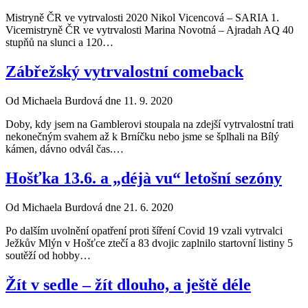
Mistryně ČR ve vytrvalosti 2020 Nikol Vicencová – SARIA 1.
Vicemistryně ČR ve vytrvalosti Marina Novotná – Ajradah AQ 40
stupňů na slunci a 120…
Zábřežský vytrvalostní comeback
Od Michaela Burdová dne 11. 9. 2020
Doby, kdy jsem na Gamblerovi stoupala na zdejší vytrvalostní trati
nekonečným svahem až k Brníčku nebo jsme se šplhali na Bílý
kámen, dávno odvál čas.…
Hošťka 13.6. a „déjà vu“ letošní sezóny
Od Michaela Burdová dne 21. 6. 2020
Po dalším uvolnění opatření proti šíření Covid 19 vzali vytrvalci
Ježkův Mlýn v Hošťce ztečí a 83 dvojic zaplnilo startovní listiny 5
soutěží od hobby…
Žít v sedle – žít dlouho, a ještě déle