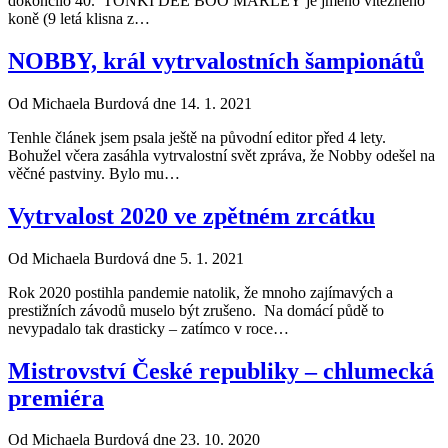
dokončilo 40. TONKI DEE BOO MARLEY je jméno vítězného
koně (9 letá klisna z…
NOBBY, král vytrvalostních šampionátů
Od Michaela Burdová dne 14. 1. 2021
Tenhle článek jsem psala ještě na původní editor před 4 lety.
Bohužel včera zasáhla vytrvalostní svět zpráva, že Nobby odešel na
věčné pastviny. Bylo mu…
Vytrvalost 2020 ve zpětném zrcátku
Od Michaela Burdová dne 5. 1. 2021
Rok 2020 postihla pandemie natolik, že mnoho zajímavých a
prestižních závodů muselo být zrušeno. Na domácí půdě to
nevypadalo tak drasticky – zatímco v roce…
Mistrovství České republiky – chlumecká
premiéra
Od Michaela Burdová dne 23. 10. 2020