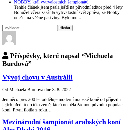
NOBBY, král vytrvalostních šampionátů
Tenhle článek jsem psala ještě na původní editor před 4 lety.
Bohužel včera zasáhla vytrvalostní svět zpráva, že Nobby
odešel na věčné pastviny. Bylo mu...
Příspěvky, které napsal “Michaela
Burdová”
Vývoj chovu v Austrálii
Od Michaela Burdová dne 8. 8. 2022
Jen něco přes 200 let odděluje moderní arabské koně od příjezdu
jejich předků do této země, která neměla žádnou původní populaci
koní. První flotila z roku…
Mezinárodní šampionát arabských koní
Abu Dhabi 2016