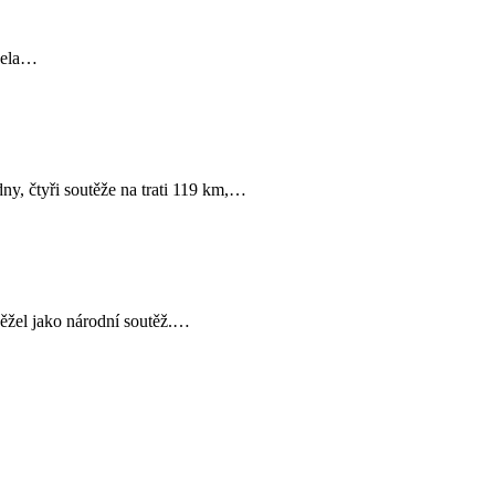
ržela…
ny, čtyři soutěže na trati 119 km,…
 běžel jako národní soutěž.…