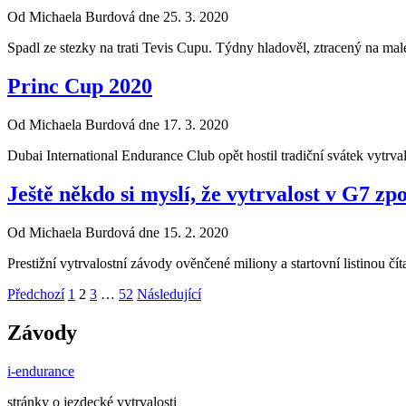
Od Michaela Burdová dne 25. 3. 2020
Spadl ze stezky na trati Tevis Cupu. Týdny hladověl, ztracený na malé
Princ Cup 2020
Od Michaela Burdová dne 17. 3. 2020
Dubai International Endurance Club opět hostil tradiční svátek vytrv
Ještě někdo si myslí, že vytrvalost v G7 zp
Od Michaela Burdová dne 15. 2. 2020
Prestižní vytrvalostní závody ověnčené miliony a startovní listinou čí
Stránkování
Předchozí
1
2
3
…
52
Následující
příspěvků
Závody
i-endurance
stránky o jezdecké vytrvalosti