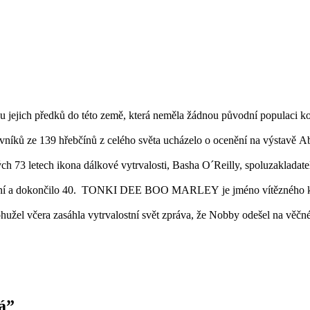
 jejich předků do této země, která neměla žádnou původní populaci koní
vníků ze 139 hřebčínů z celého světa ucházelo o ocenění na výstavě A
h 73 letech ikona dálkové vytrvalosti, Basha O´Reilly, spoluzakladat
koní a dokončilo 40. TONKI DEE BOO MARLEY je jméno vítězného koně
ohužel včera zasáhla vytrvalostní svět zpráva, že Nobby odešel na věčn
á”