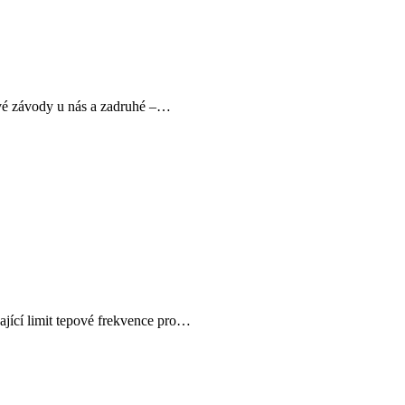
vé závody u nás a zadruhé –…
dající limit tepové frekvence pro…