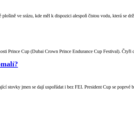
 plošině ve srázu, kde měl k dispozici alespoň čistou vodu, která se d
alosti Prince Cup (Dubai Crown Prince Endurance Cup Festival). Čtyři d
omalí?
tající stovky jmen se dají uspořádat i bez FEI. President Cup se poprvé