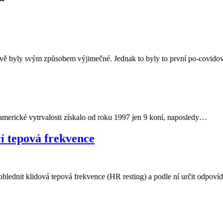
 byly svým způsobem výjimečné. Jednak to byly to první po-covido
u americké vytrvalosti získalo od roku 1997 jen 9 koní, naposledy…
í tepová frekvence
zohlednit klidová tepová frekvence (HR resting) a podle ní určit odpoví