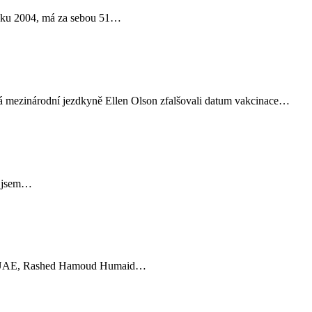
roku 2004, má za sebou 51…
ná mezinárodní jezdkyně Ellen Olson zfalšovali datum vakcinace…
ž jsem…
ezdec UAE, Rashed Hamoud Humaid…