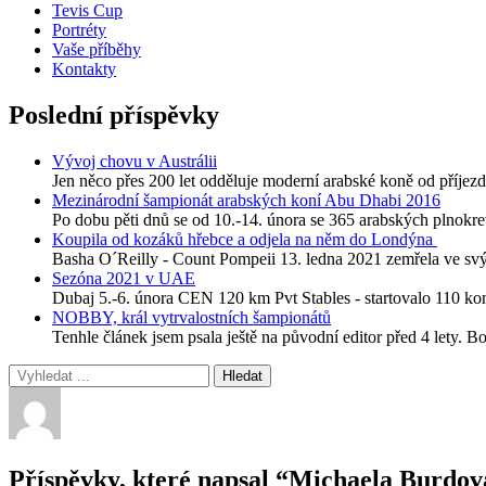
Tevis Cup
Portréty
Vaše příběhy
Kontakty
Poslední příspěvky
Vývoj chovu v Austrálii
Jen něco přes 200 let odděluje moderní arabské koně od příjezdu
Mezinárodní šampionát arabských koní Abu Dhabi 2016
Po dobu pěti dnů se od 10.-14. února se 365 arabských plnokre
Koupila od kozáků hřebce a odjela na něm do Londýna
Basha O´Reilly - Count Pompeii 13. ledna 2021 zemřela ve svýc
Sezóna 2021 v UAE
Dubaj 5.-6. února CEN 120 km Pvt Stables - startovalo 110 
NOBBY, král vytrvalostních šampionátů
Tenhle článek jsem psala ještě na původní editor před 4 lety. B
Příspěvky, které napsal “Michaela Burdov