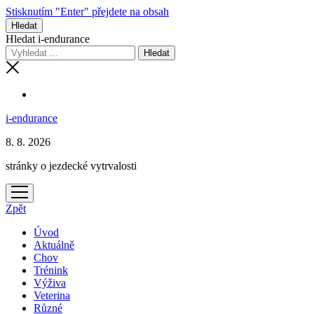
Stisknutím "Enter" přejdete na obsah
Hledat
Hledat i-endurance
i-endurance
8. 8. 2026
stránky o jezdecké vytrvalosti
otevřít
menu
Zpět
Úvod
Aktuálně
Chov
Trénink
Výživa
Veterina
Různé