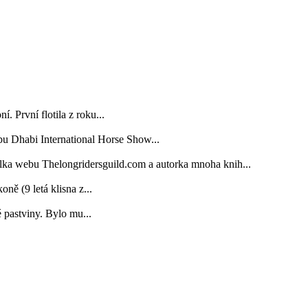
. První flotila z roku...
bu Dhabi International Horse Show...
elka webu Thelongridersguild.com a autorka mnoha knih...
 (9 letá klisna z...
é pastviny. Bylo mu...