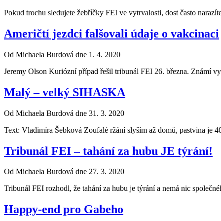
Pokud trochu sledujete žebříčky FEI ve vytrvalosti, dost často 
Američtí jezdci falšovali údaje o vakcinaci
Od Michaela Burdová dne 1. 4. 2020
Jeremy Olson Kuriózní případ řešil tribunál FEI 26. března. Známí 
Malý – velký SIHASKA
Od Michaela Burdová dne 31. 3. 2020
Text: Vladimíra Šebková Zoufalé ržání slyším až domů, pastvina je 
Tribunál FEI – tahání za hubu JE týrání!
Od Michaela Burdová dne 27. 3. 2020
Tribunál FEI rozhodl, že tahání za hubu je týrání a nemá nic spol
Happy-end pro Gabeho