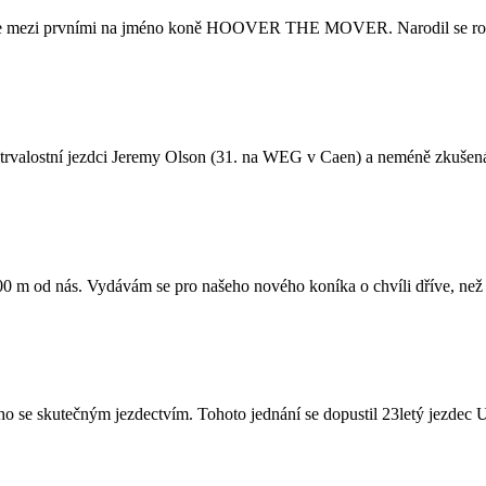
narazíte mezi prvními na jméno koně HOOVER THE MOVER. Narodil se 
vytrvalostní jezdci Jeremy Olson (31. na WEG v Caen) a neméně zkuše
400 m od nás. Vydávám se pro našeho nového koníka o chvíli dříve, ne
ečného se skutečným jezdectvím. Tohoto jednání se dopustil 23letý j