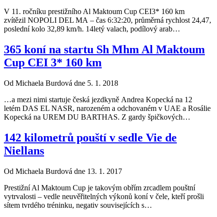
V 11. ročníku prestižního Al Maktoum Cup CEI3* 160 km
zvítězil NOPOLI DEL MA – čas 6:32:20, průměrná rychlost 24,47,
poslední kolo 32,89 km/h. 14letý valach, podílový arab…
365 koní na startu Sh Mhm Al Maktoum
Cup CEI 3* 160 km
Od Michaela Burdová dne 5. 1. 2018
…a mezi nimi startuje česká jezdkyně Andrea Kopecká na 12
letém DAS EL NASR, narozeném a odchovaném v UAE a Rosálie
Kopecká na UREM DU BARTHAS. Z gardy špičkových…
142 kilometrů pouští v sedle Vie de
Niellans
Od Michaela Burdová dne 13. 1. 2017
Prestižní Al Maktoum Cup je takovým obřím zrcadlem pouštní
vytrvalosti – vedle neuvěřitelných výkonů koní v čele, kteří prošli
sítem tvrdého tréninku, negativ souvisejících s…