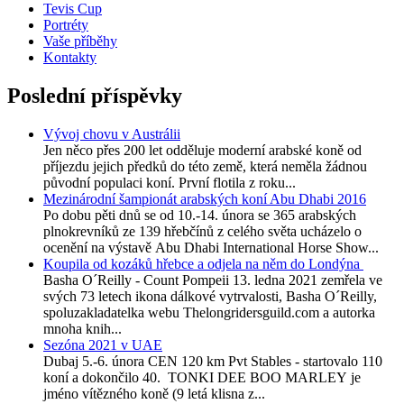
Tevis Cup
Portréty
Vaše příběhy
Kontakty
Poslední příspěvky
Vývoj chovu v Austrálii
Jen něco přes 200 let odděluje moderní arabské koně od
příjezdu jejich předků do této země, která neměla žádnou
původní populaci koní. První flotila z roku...
Mezinárodní šampionát arabských koní Abu Dhabi 2016
Po dobu pěti dnů se od 10.-14. února se 365 arabských
plnokrevníků ze 139 hřebčínů z celého světa ucházelo o
ocenění na výstavě Abu Dhabi International Horse Show...
Koupila od kozáků hřebce a odjela na něm do Londýna
Basha O´Reilly - Count Pompeii 13. ledna 2021 zemřela ve
svých 73 letech ikona dálkové vytrvalosti, Basha O´Reilly,
spoluzakladatelka webu Thelongridersguild.com a autorka
mnoha knih...
Sezóna 2021 v UAE
Dubaj 5.-6. února CEN 120 km Pvt Stables - startovalo 110
koní a dokončilo 40. TONKI DEE BOO MARLEY je
jméno vítězného koně (9 letá klisna z...