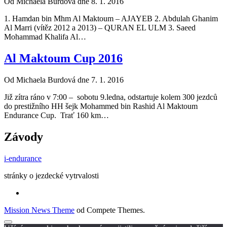
Od Michaela Burdová dne 8. 1. 2016
1. Hamdan bin Mhm Al Maktoum – AJAYEB 2. Abdulah Ghanim
Al Marri (vítěz 2012 a 2013) – QURAN EL ULM 3. Saeed
Mohammad Khalifa Al…
Al Maktoum Cup 2016
Od Michaela Burdová dne 7. 1. 2016
Již zítra ráno v 7:00 – sobotu 9.ledna, odstartuje kolem 300 jezdců
do prestižního HH šejk Mohammed bin Rashid Al Maktoum
Endurance Cup. Trať 160 km…
Závody
i-endurance
stránky o jezdecké vytrvalosti
Mission News Theme
od Compete Themes.
Posun