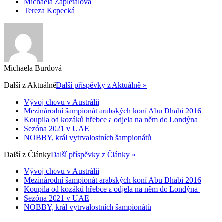
Michaela Zapletalová
Tereza Kopecká
Michaela Burdová
Další z
Aktuálně
Další příspěvky z Aktuálně »
Vývoj chovu v Austrálii
Mezinárodní šampionát arabských koní Abu Dhabi 2016
Koupila od kozáků hřebce a odjela na něm do Londýna
Sezóna 2021 v UAE
NOBBY, král vytrvalostních šampionátů
Další z
Články
Další příspěvky z Články »
Vývoj chovu v Austrálii
Mezinárodní šampionát arabských koní Abu Dhabi 2016
Koupila od kozáků hřebce a odjela na něm do Londýna
Sezóna 2021 v UAE
NOBBY, král vytrvalostních šampionátů