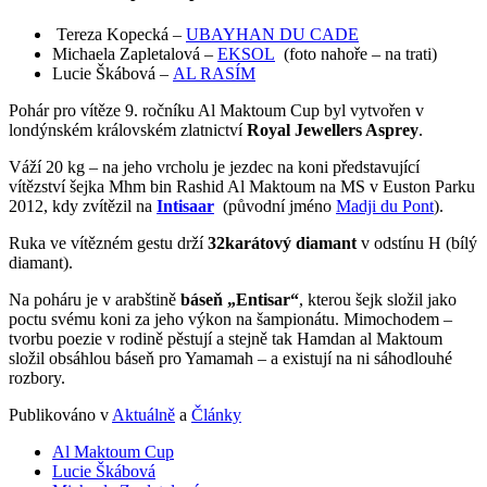
Tereza Kopecká –
UBAYHAN DU CADE
Michaela Zapletalová –
EKSOL
(foto nahoře – na trati)
Lucie Škábová –
AL RASÍM
Pohár pro vítěze 9. ročníku Al Maktoum Cup byl vytvořen v
londýnském královském zlatnictví
Royal Jewellers Asprey
.
Váží 20 kg – na jeho vrcholu je jezdec na koni představující
vítězství šejka Mhm bin Rashid Al Maktoum na MS v Euston Parku
2012, kdy zvítězil na
Intisaar
(původní jméno
Madji du Pont
).
Ruka ve vítězném gestu drží
32karátový diamant
v odstínu H (bílý
diamant).
Na poháru je v arabštině
báseň „Entisar“
, kterou šejk složil jako
poctu svému koni za jeho výkon na šampionátu. Mimochodem –
tvorbu poezie v rodině pěstují a stejně tak Hamdan al Maktoum
složil obsáhlou báseň pro Yamamah – a existují na ni sáhodlouhé
rozbory.
Publikováno v
Aktuálně
a
Články
Al Maktoum Cup
Lucie Škábová