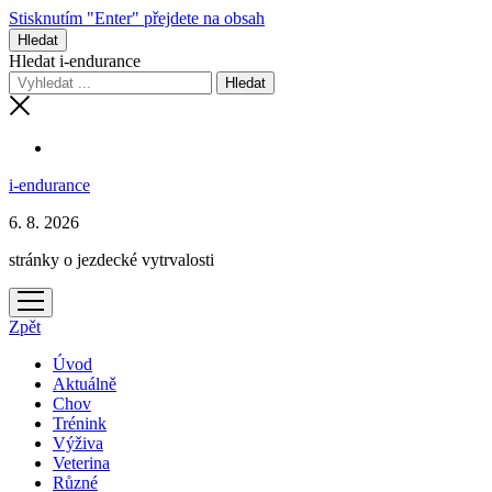
Stisknutím "Enter" přejdete na obsah
Hledat
Hledat i-endurance
i-endurance
6. 8. 2026
stránky o jezdecké vytrvalosti
otevřít
menu
Zpět
Úvod
Aktuálně
Chov
Trénink
Výživa
Veterina
Různé