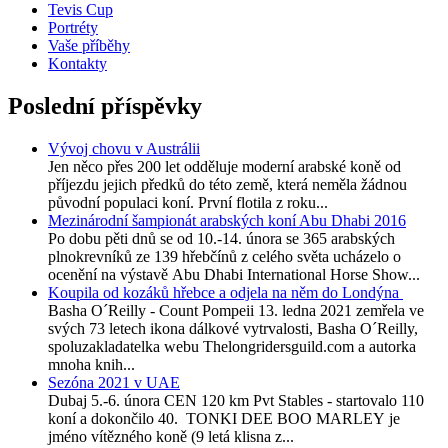
Tevis Cup
Portréty
Vaše příběhy
Kontakty
Poslední příspěvky
Vývoj chovu v Austrálii
Jen něco přes 200 let odděluje moderní arabské koně od
příjezdu jejich předků do této země, která neměla žádnou
původní populaci koní. První flotila z roku...
Mezinárodní šampionát arabských koní Abu Dhabi 2016
Po dobu pěti dnů se od 10.-14. února se 365 arabských
plnokrevníků ze 139 hřebčínů z celého světa ucházelo o
ocenění na výstavě Abu Dhabi International Horse Show...
Koupila od kozáků hřebce a odjela na něm do Londýna
Basha O´Reilly - Count Pompeii 13. ledna 2021 zemřela ve
svých 73 letech ikona dálkové vytrvalosti, Basha O´Reilly,
spoluzakladatelka webu Thelongridersguild.com a autorka
mnoha knih...
Sezóna 2021 v UAE
Dubaj 5.-6. února CEN 120 km Pvt Stables - startovalo 110
koní a dokončilo 40. TONKI DEE BOO MARLEY je
jméno vítězného koně (9 letá klisna z...