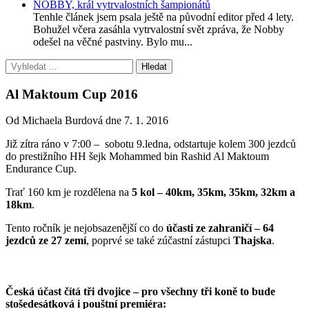
NOBBY, král vytrvalostních šampionátů
Tenhle článek jsem psala ještě na původní editor před 4 lety.
Bohužel včera zasáhla vytrvalostní svět zpráva, že Nobby
odešel na věčné pastviny. Bylo mu...
Al Maktoum Cup 2016
Od Michaela Burdová dne 7. 1. 2016
Již zítra ráno v 7:00 – sobotu 9.ledna, odstartuje kolem 300 jezdců
do prestižního HH šejk Mohammed bin Rashid Al Maktoum
Endurance Cup.
Trať 160 km je rozdělena na
5 kol – 40km, 35km, 35km, 32km a
18km
.
Tento ročník je nejobsazenější co do
účasti ze zahraničí – 64
jezdců ze 27 zemí
, poprvé se také zúčastní zástupci
Thajska
.
Česká účast čítá tři dvojice – pro všechny tři koně to bude
stošedesátková i pouštní premiéra: